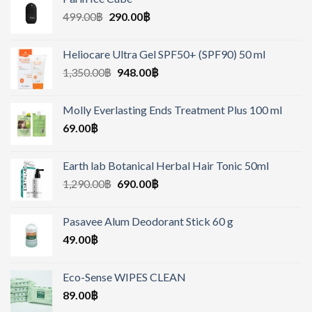
499.00
฿
290.00
฿
Heliocare Ultra Gel SPF50+ (SPF90) 50 ml
1,350.00
฿
948.00
฿
Molly Everlasting Ends Treatment Plus 100 ml
69.00
฿
Earth lab Botanical Herbal Hair Tonic 50ml
1,290.00
฿
690.00
฿
Pasavee Alum Deodorant Stick 60 g
49.00
฿
Eco-Sense WIPES CLEAN
89.00
฿