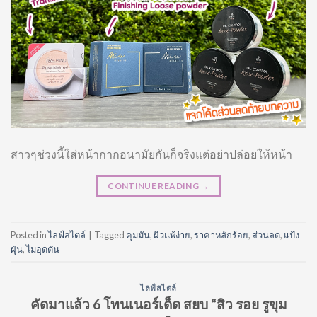
สาวๆช่วงนี้ใส่หน้ากากอนามัยกันก็จริงแต่อย่าปล่อยให้หน้า
CONTINUE READING
→
Posted in
ไลฟ์สไตล์
|
Tagged
คุมมัน
,
ผิวแพ้ง่าย
,
ราคาหลักร้อย
,
ส่วนลด
,
แป้ง
ฝุ่น
,
ไม่อุดตัน
ไลฟ์สไตล์
คัดมาแล้ว 6 โทนเนอร์เด็ด สยบ “สิว รอย รูขุม