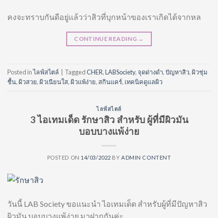
คงจะทราบกันดีอยู่แล้วว่าสิวที่บุกหน้าของเราเกิดได้จากหล
CONTINUE READING
→
Posted in
ไลฟ์สไตล์
|
Tagged
CHER
,
LABSociety
,
จุดด่างดำ
,
ปัญหาสิว
,
ผิวชุ่ม
ชื้น
,
ผิวสวย
,
ผิวเนียนใส
,
ผิวแพ้ง่าย
,
สกินแคร์
,
เทคนิคดูแลผิว
ไลฟ์สไตล์
3 ไอเทมเด็ด รักษาสิว สำหรับ ผู้ที่มีผิวมัน
บอบบางแพ้ง่าย
POSTED ON
14/03/2022
BY
ADMIN CONTENT
วันนี้ LAB Society ขอแนะนำ ไอเทมเด็ด สำหรับผู้ที่มีปัญหาสิว
ผิวมัน บอบบางแพ้ง่าย มาฝากกันค่ะ