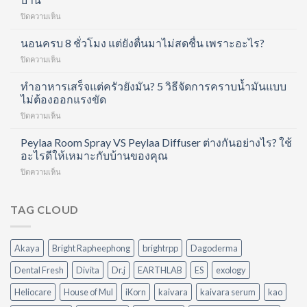
Shot
บน
ปิดความเห็น
คอ
ดูแล
ล
ครบ
นอนครบ 8 ชั่วโมง แต่ยังตื่นมาไม่สดชื่น เพราะอะไร?
ลา
ทุก
เจน
บน
ปิดความเห็น
ขั้น
ช็อต
นอน
ตอน
ฟื้นฟู
ครบ
ทำอาหารเสร็จแต่ครัวยังมัน? 5 วิธีจัดการคราบน้ำมันแบบ
ด้วย
ข้อ
8
ไม่ต้องออกแรงขัด
Hair
และ
ชั่วโมง
Care
บำรุง
บน
ปิดความเห็น
แต่
Routine
ผิว
ทำ
ยัง
ที่
ใน
อาหาร
Peylaa Room Spray VS Peylaa Diffuser ต่างกันอย่างไร? ใช้
ตื่น
ทำได้
หนึ่ง
เสร็จ
มา
อะไรดีให้เหมาะกับบ้านของคุณ
เอง
เดียว
แต่
ไม่
ที่
บน
ปิดความเห็น
ครัว
สดชื่น
บ้าน
Peylaa
ยัง
เพราะ
Room
มัน?
อะไร?
Spray
TAG CLOUD
5
VS
วิธี
Peylaa
จัดการ
Diffuser
คราบ
Akaya
Bright Rapheephong
brightrpp
Dagoderma
ต่าง
น้ำมัน
กัน
แบบ
Dental Fresh
Divita
Dr.j
EARTHLAB
ES
exology
อย่างไร?
ไม่
ใช้
ต้อง
Heliocare
House of Mul
iKorn
kaivara
kaivara serum
kao
อะไร
ออกแรง