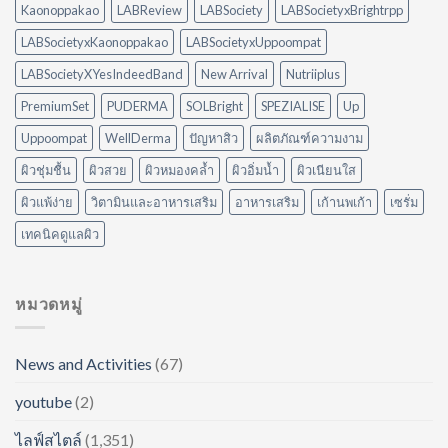
ดี
Kaonoppakao
LABReview
LABSociety
LABSocietyxBrightrpp
ขัด
ให้
เหมาะ
LABSocietyxKaonoppakao
LABSocietyxUppoompat
กับ
LABSocietyXYesIndeedBand
New Arrival
Nutriiplus
บ้าน
ของ
PremiumSet
PUDERMA
SOLBright
SPEZIALISE
Up
คุณ
Uppoompat
WellDerma
ปัญหาสิว
ผลิตภัณฑ์ความงาม
ผิวชุ่มชื้น
ผิวสวย
ผิวหมองคล้ำ
ผิวอิ่มน้ำ
ผิวเนียนใส
ผิวแพ้ง่าย
วิตามินและอาหารเสริม
อาหารเสริม
เก้านพเก้า
เซรั่ม
เทคนิคดูแลผิว
หมวดหมู่
News and Activities
(67)
youtube
(2)
ไลฟ์สไตล์
(1,351)