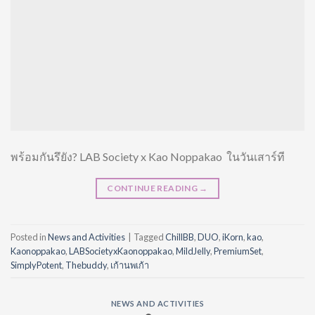
พร้อมกันรึยัง? LAB Society x Kao Noppakao ในวันเสาร์ที
CONTINUE READING
→
Posted in
News and Activities
|
Tagged
ChillBB
,
DUO
,
iKorn
,
kao
,
Kaonoppakao
,
LABSocietyxKaonoppakao
,
MildJelly
,
PremiumSet
,
SimplyPotent
,
Thebuddy
,
เก้านพเก้า
NEWS AND ACTIVITIES