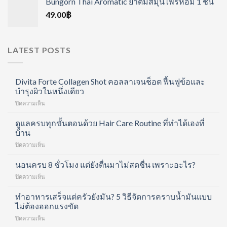
Bungorn Thai Aromatic ยาดมสมุนไพรหอม 1 ชิ้น
49.00
฿
LATEST POSTS
Divita Forte Collagen Shot คอลลาเจนช็อต ฟื้นฟูข้อและ
บำรุงผิวในหนึ่งเดียว
บน
ปิดความเห็น
Divita
Forte
ดูแลครบทุกขั้นตอนด้วย Hair Care Routine ที่ทำได้เองที่
Collagen
บ้าน
Shot
บน
ปิดความเห็น
คอ
ดูแล
ล
ครบ
นอนครบ 8 ชั่วโมง แต่ยังตื่นมาไม่สดชื่น เพราะอะไร?
ลา
ทุก
เจน
บน
ปิดความเห็น
ขั้น
ช็อต
นอน
ตอน
ฟื้นฟู
ครบ
ทำอาหารเสร็จแต่ครัวยังมัน? 5 วิธีจัดการคราบน้ำมันแบบ
ด้วย
ข้อ
8
ไม่ต้องออกแรงขัด
Hair
และ
ชั่วโมง
Care
บำรุง
บน
ปิดความเห็น
แต่
Routine
ผิว
ทำ