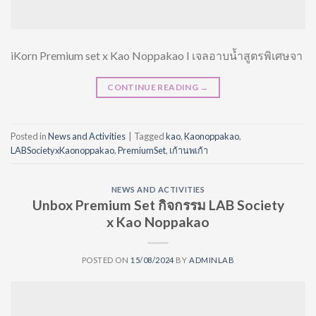
iKorn Premium set x Kao Noppakao I เจลอาบน้ำสูตรพิเศษจา
CONTINUE READING
→
Posted in
News and Activities
|
Tagged
kao
,
Kaonoppakao
,
LABSocietyxKaonoppakao
,
PremiumSet
,
เก้านพเก้า
NEWS AND ACTIVITIES
Unbox Premium Set กิจกรรม LAB Society
x Kao Noppakao
POSTED ON
15/08/2024
BY
ADMINLAB