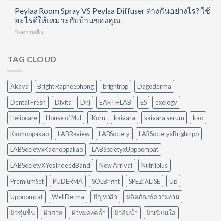
ยัง
ที่
ใน
อาหาร
Peylaa Room Spray VS Peylaa Diffuser ต่างกันอย่างไร? ใช้
ตื่น
ทำได้
หนึ่ง
เสร็จ
มา
อะไรดีให้เหมาะกับบ้านของคุณ
เอง
เดียว
แต่
ไม่
ที่
บน
ปิดความเห็น
ครัว
สดชื่น
บ้าน
Peylaa
ยัง
เพราะ
Room
มัน?
อะไร?
Spray
TAG CLOUD
5
VS
วิธี
Peylaa
จัดการ
Diffuser
คราบ
Akaya
Bright Rapheephong
brightrpp
Dagoderma
ต่าง
น้ำมัน
กัน
แบบ
Dental Fresh
Divita
Dr.j
EARTHLAB
ES
exology
อย่างไร?
ไม่
ใช้
ต้อง
Heliocare
House of Mul
iKorn
kaivara
kaivara serum
kao
อะไร
ออกแรง
ดี
Kaonoppakao
LABReview
LABSociety
LABSocietyxBrightrpp
ขัด
ให้
เหมาะ
LABSocietyxKaonoppakao
LABSocietyxUppoompat
กับ
LABSocietyXYesIndeedBand
New Arrival
Nutriiplus
บ้าน
ของ
PremiumSet
PUDERMA
SOLBright
SPEZIALISE
Up
คุณ
Uppoompat
WellDerma
ปัญหาสิว
ผลิตภัณฑ์ความงาม
ผิวชุ่มชื้น
ผิวสวย
ผิวหมองคล้ำ
ผิวอิ่มน้ำ
ผิวเนียนใส