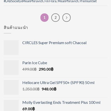
#LABSocietyxMeanPhiravich
,
Fin Flora
,
MeanPhiravich
,
PremiumSet
1
2
สินค้าแนะนำ
CIRCLES Super Premium soft Chacoal
Parin Ice Cube
499.00
฿
290.00
฿
Heliocare Ultra Gel SPF50+ (SPF90) 50 ml
1,350.00
฿
948.00
฿
Molly Everlasting Ends Treatment Plus 100 ml
69.00
฿