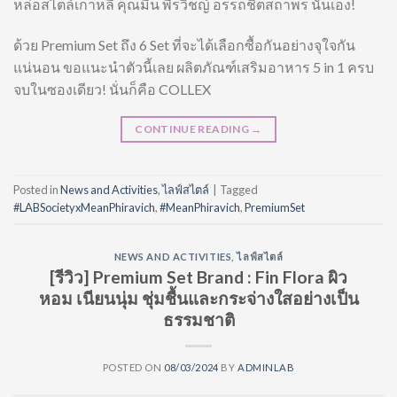
หล่อสไตล์เกาหลี คุณมีน พีรวิชญ์ อรรถชิตสถาพร นั่นเอง!
ด้วย Premium Set ถึง 6 Set ที่จะได้เลือกซื้อกันอย่างจุใจกัน
แน่นอน ขอแนะนำตัวนี้เลย ผลิตภัณฑ์เสริมอาหาร 5 in 1 ครบ
จบในซองเดียว! นั่นก็คือ COLLEX
CONTINUE READING
→
Posted in
News and Activities
,
ไลฟ์สไตล์
|
Tagged
#LABSocietyxMeanPhiravich
,
#MeanPhiravich
,
PremiumSet
NEWS AND ACTIVITIES
,
ไลฟ์สไตล์
[รีวิว] Premium Set Brand : Fin Flora ผิว
หอม เนียนนุ่ม ชุ่มชื้นและกระจ่างใสอย่างเป็น
ธรรมชาติ
POSTED ON
08/03/2024
BY
ADMINLAB