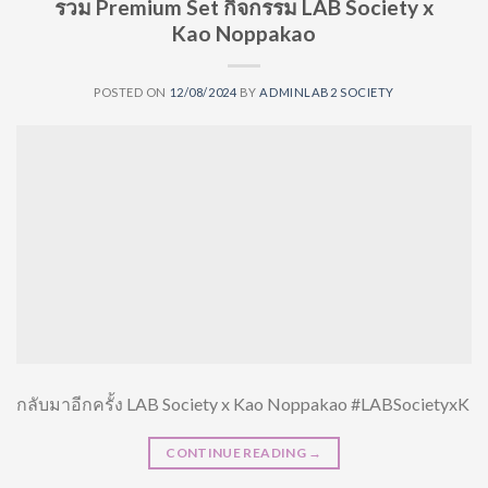
รวม Premium Set กิจกรรม LAB Society x
Kao Noppakao
POSTED ON
12/08/2024
BY
ADMINLAB2 SOCIETY
กลับมาอีกครั้ง LAB Society x Kao Noppakao #LABSocietyxK
CONTINUE READING
→