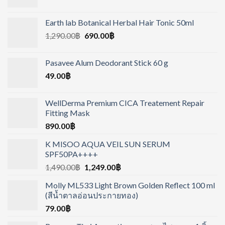
Earth lab Botanical Herbal Hair Tonic 50ml
1,290.00
฿
690.00
฿
Pasavee Alum Deodorant Stick 60 g
49.00
฿
WellDerma Premium CICA Treatement Repair
Fitting Mask
890.00
฿
K MISOO AQUA VEIL SUN SERUM
SPF50PA++++
1,490.00
฿
1,249.00
฿
Molly ML533 Light Brown Golden Reflect 100 ml
(สีน้ำตาลอ่อนประกายทอง)
79.00
฿