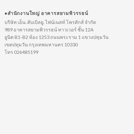
•สำนักงานใหญ่ อาคารสยามพิวรรธน์
บริษัท เอ็น. ดับเบิลยู. ไฟน์เนสท์ โพรดักส์ จำกัด
989 อาคารสยามพิวรรธน์ ทาวเวอร์ ชั้น 12A
ยูนิต B1-B2 ห้อง 1253 ถนนพระราม 1 แขวงปทุมวัน
เขตปทุมวัน กรุงเทพมหานคร 10330
โทร 026485199