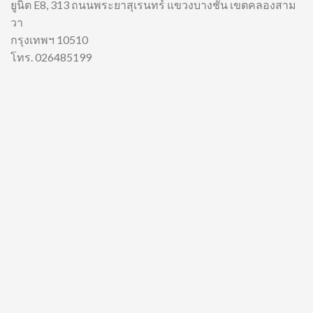
ยูนิต E8, 313 ถนนพระยาสุเรนทร์ แขวงบางชัน เขตคลองสาม
วา
กรุงเทพฯ 10510
โทร. 026485199