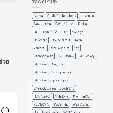
Spray
วิธี
TAG CLOUD
VS
จัดการ
Peylaa
คราบ
Diffuser
น้ำมัน
Akaya
Bright Rapheephong
brightrpp
ต่าง
แบบ
กัน
ไม่
Dagoderma
Dental Fresh
Divita
อย่างไร?
ต้อง
ใช้
ออกแรง
Dr.j
EARTHLAB
ES
exology
อะไร
ขัด
ดี
Heliocare
House of Mul
iKorn
ให้
เหมาะ
kaivara
kaivara serum
kao
กับ
Kaonoppakao
LABReview
LABSociety
บ้าน
ช่วย
ของ
LABSocietyxBrightrpp
คุณ
LABSocietyxKaonoppakao
LABSocietyxUppoompat
LABSocietyXYesIndeedBand
New Arrival
Nutriiplus
PremiumSet
PUDERMA
SOLBright
SPEZIALISE
Up
Uppoompat
WellDerma