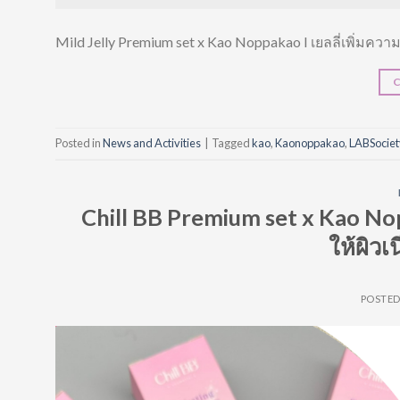
Mild Jelly Premium set x Kao Noppakao I เยลลี่เพิ่มควา
Posted in
News and Activities
|
Tagged
kao
,
Kaonoppakao
,
LABSocie
Chill BB Premium set x Kao No
ให้ผิว
POSTE