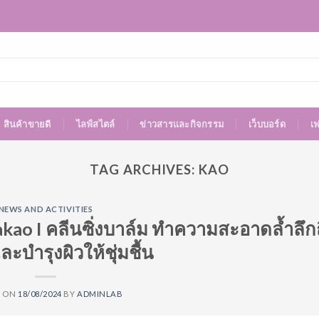
สินค้าขายดี
ไลฟ์สไตล์
ข่าวสารและกิจกรรม
เว็บบอร์ด
เ
TAG ARCHIVES:
KAO
NEWS AND ACTIVITIES
o I คลีนซิ่งบาล์ม ทำความสะอาดล้ำลึกถ
ะบำรุงผิวให้ชุ่มชื้น
D ON
18/08/2024
BY
ADMINLAB