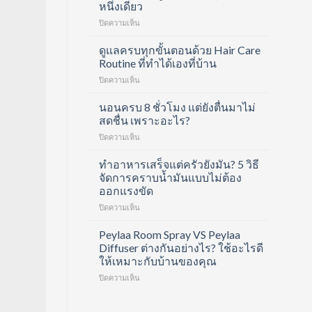
หนึ่งเดียว
บน
ปิดความเห็น
Divita
Forte
ดูแลครบทุกขั้นตอนด้วย Hair Care
Collagen
Routine ที่ทำได้เองที่บ้าน
Shot
บน
ปิดความเห็น
คอ
ดูแล
ล
ครบ
นอนครบ 8 ชั่วโมง แต่ยังตื่นมาไม่
ลา
ทุก
เจน
สดชื่น เพราะอะไร?
ขั้น
ช็อต
บน
ปิดความเห็น
ตอน
ฟื้นฟู
นอน
ด้วย
ข้อ
ครบ
ทำอาหารเสร็จแต่ครัวยังมัน? 5 วิธี
Hair
และ
8
Care
จัดการคราบน้ำมันแบบไม่ต้อง
บำรุง
ชั่วโมง
Routine
ผิว
ออกแรงขัด
แต่
ที่
ใน
บน
ปิดความเห็น
ยัง
ทำได้
หนึ่ง
ทำ
ตื่น
เอง
เดียว
อาหาร
มา
Peylaa Room Spray VS Peylaa
ที่
เสร็จ
ไม่
บ้าน
Diffuser ต่างกันอย่างไร? ใช้อะไรดี
แต่
สดชื่น
ให้เหมาะกับบ้านของคุณ
ครัว
เพราะ
บน
ปิดความเห็น
ยัง
อะไร?
Peylaa
มัน?
Room
5