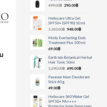
499.00
฿
290.00
฿
Heliocare Ultra Gel
SPF50+ (SPF90) 50 ml
1,350.00
฿
948.00
฿
Molly Everlasting Ends
Treatment Plus 100 ml
69.00
฿
Earth lab Botanical Herbal
Hair Tonic 50ml
1,290.00
฿
690.00
฿
Pasavee Alum Deodorant
Stick 60 g
49.00
฿
Heliocare 360 Water Gel
SPF50+ PA++++
Protector Solar/Sunscreen