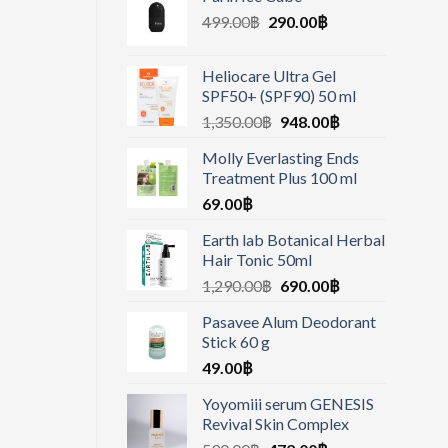
499.00
฿
290.00
฿
Heliocare Ultra Gel
SPF50+ (SPF90) 50 ml
1,350.00
฿
948.00
฿
Molly Everlasting Ends
Treatment Plus 100 ml
69.00
฿
Earth lab Botanical Herbal
Hair Tonic 50ml
1,290.00
฿
690.00
฿
Pasavee Alum Deodorant
Stick 60 g
49.00
฿
Yoyomiii serum GENESIS
Revival Skin Complex