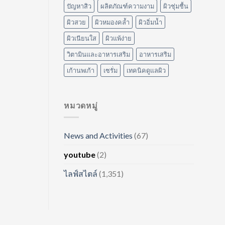
ปัญหาสิว
ผลิตภัณฑ์ความงาม
ผิวชุ่มชื้น
ผิวสวย
ผิวหมองคล้ำ
ผิวอิ่มน้ำ
ผิวเนียนใส
ผิวแพ้ง่าย
วิตามินและอาหารเสริม
อาหารเสริม
เก้านพเก้า
เซรั่ม
เทคนิคดูแลผิว
หมวดหมู่
News and Activities
(67)
youtube
(2)
ไลฟ์สไตล์
(1,351)