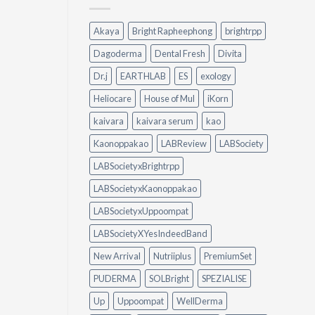
จัดการ
Peylaa
คราบ
Diffuser
น้ำมัน
Akaya
Bright Rapheephong
brightrpp
ต่าง
แบบ
กัน
ไม่
Dagoderma
Dental Fresh
Divita
อย่างไร?
ต้อง
ใช้
ออกแรง
Dr.j
EARTHLAB
ES
exology
อะไร
ขัด
ดี
Heliocare
House of Mul
iKorn
ให้
เหมาะ
kaivara
kaivara serum
kao
กับ
Kaonoppakao
LABReview
LABSociety
บ้าน
ของ
LABSocietyxBrightrpp
คุณ
LABSocietyxKaonoppakao
LABSocietyxUppoompat
LABSocietyXYesIndeedBand
New Arrival
Nutriiplus
PremiumSet
PUDERMA
SOLBright
SPEZIALISE
Up
Uppoompat
WellDerma