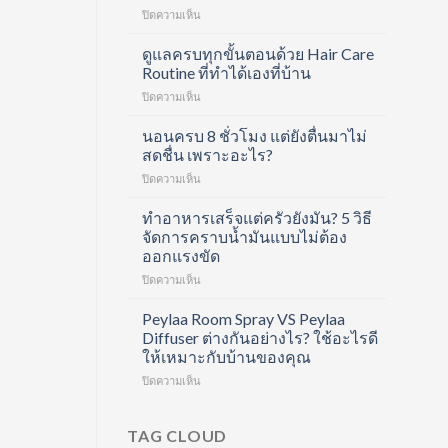
บน
ปิดความเห็น
Divita
Forte
ดูแลครบทุกขั้นตอนด้วย Hair Care
Collagen
Routine ที่ทำได้เองที่บ้าน
Shot
บน
ปิดความเห็น
คอ
ดูแล
ล
ครบ
นอนครบ 8 ชั่วโมง แต่ยังตื่นมาไม่
ลา
ทุก
เจน
สดชื่น เพราะอะไร?
ขั้น
ช็อต
บน
ปิดความเห็น
ตอน
ฟื้นฟู
นอน
ด้วย
ข้อ
ครบ
ทำอาหารเสร็จแต่ครัวยังมัน? 5 วิธี
Hair
และ
8
Care
จัดการคราบน้ำมันแบบไม่ต้อง
บำรุง
ชั่วโมง
Routine
ผิว
ออกแรงขัด
แต่
ที่
ใน
บน
ปิดความเห็น
ยัง
ทำได้
หนึ่ง
ทำ
ตื่น
เอง
เดียว
อาหาร
มา
Peylaa Room Spray VS Peylaa
ที่
เสร็จ
ไม่
บ้าน
Diffuser ต่างกันอย่างไร? ใช้อะไรดี
แต่
สดชื่น
ให้เหมาะกับบ้านของคุณ
ครัว
เพราะ
บน
ปิดความเห็น
ยัง
อะไร?
Peylaa
มัน?
Room
5
Spray
วิธี
TAG CLOUD
VS