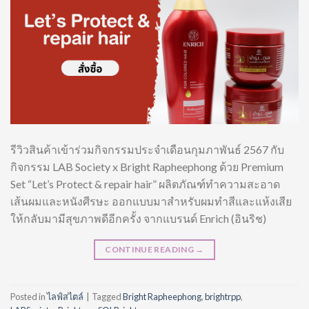
รีวิวสินค้าเข้าร่วมกิจกรรมประจำเดือนกุมภาพันธ์ 2567 กับ
กิจกรรม LAB Society x Bright Rapheephong ด้วย Premium
Set “Let’s Protect & repair hair” ผลิตภัณฑ์ทำความสะอาด
เส้นผมและหนังศีรษะ ออกแบบมาสำหรับผมทำสีและแห้งเสีย
ให้กลับมามีสุขภาพดีอีกครั้ง จากแบรนด์ Enrich (อินริช)
CONTINUE READING
→
Posted in
ไลฟ์สไตล์
|
Tagged
Bright Rapheephong
,
brightrpp
,