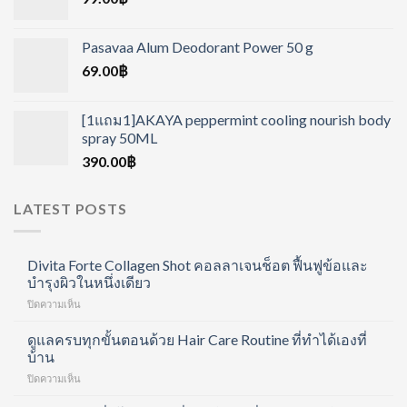
Pasavaa Alum Deodorant Power 50 g
69.00
฿
[1แถม1]AKAYA peppermint cooling nourish body
spray 50ML
390.00
฿
LATEST POSTS
Divita Forte Collagen Shot คอลลาเจนช็อต ฟื้นฟูข้อและ
บำรุงผิวในหนึ่งเดียว
บน
ปิดความเห็น
Divita
Forte
ดูแลครบทุกขั้นตอนด้วย Hair Care Routine ที่ทำได้เองที่
Collagen
บ้าน
Shot
บน
ปิดความเห็น
คอ
ดูแล
ล