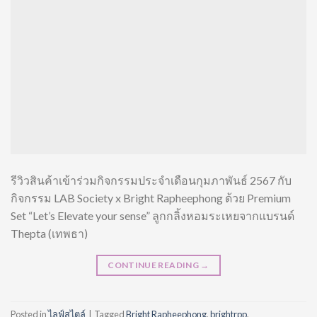
รีวิวสินค้าเข้าร่วมกิจกรรมประจำเดือนกุมภาพันธ์ 2567 กับ
กิจกรรม LAB Society x Bright Rapheephong ด้วย Premium
Set “Let’s Elevate your sense” ลูกกลิ้งหอมระเหยจากแบรนด์
Thepta (เทพธา)
CONTINUE READING
→
Posted in
ไลฟ์สไตล์
|
Tagged
Bright Rapheephong
,
brightrpp
,