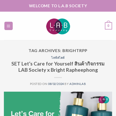
Skip
WELCOME TO L.A.B SOCIETY
to
content
0
TAG ARCHIVES:
BRIGHTRPP
ไลฟ์สไตล์
SET Let’s Care for Yourself สินค้ากิจกรรม
LAB Society x Bright Rapheephong
POSTED ON
08/02/2024
BY
ADMINLAB