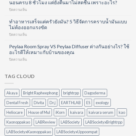
ครบ
นอนครบ 8 ชั่วโมง แต่ยังตื่นมาไม่สดชื่น เพราะอะไร?
ลา
ทุก
เจน
บน
ปิดความเห็น
ขั้น
ช็อต
นอน
ตอน
ฟื้นฟู
ครบ
ทำอาหารเสร็จแต่ครัวยังมัน? 5 วิธีจัดการคราบน้ำมันแบบ
ด้วย
ข้อ
8
ไม่ต้องออกแรงขัด
Hair
และ
ชั่วโมง
Care
บำรุง
บน
ปิดความเห็น
แต่
Routine
ผิว
ทำ
ยัง
ที่
ใน
อาหาร
Peylaa Room Spray VS Peylaa Diffuser ต่างกันอย่างไร? ใช้
ตื่น
ทำได้
หนึ่ง
เสร็จ
มา
อะไรดีให้เหมาะกับบ้านของคุณ
เอง
เดียว
แต่
ไม่
ที่
บน
ปิดความเห็น
ครัว
สดชื่น
บ้าน
Peylaa
ยัง
เพราะ
Room
มัน?
อะไร?
Spray
TAG CLOUD
5
VS
วิธี
Peylaa
จัดการ
Diffuser
คราบ
Akaya
Bright Rapheephong
brightrpp
Dagoderma
ต่าง
น้ำมัน
กัน
แบบ
Dental Fresh
Divita
Dr.j
EARTHLAB
ES
exology
อย่างไร?
ไม่
ใช้
ต้อง
Heliocare
House of Mul
iKorn
kaivara
kaivara serum
kao
อะไร
ออกแรง
ดี
Kaonoppakao
LABReview
LABSociety
LABSocietyxBrightrpp
ขัด
ให้
เหมาะ
LABSocietyxKaonoppakao
LABSocietyxUppoompat