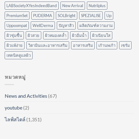
กับ
LABSocietyXYesIndeedBand
New Arrival
Nutriiplus
บ้าน
ของ
PremiumSet
PUDERMA
SOLBright
SPEZIALISE
Up
คุณ
Uppoompat
WellDerma
ปัญหาสิว
ผลิตภัณฑ์ความงาม
ผิวชุ่มชื้น
ผิวสวย
ผิวหมองคล้ำ
ผิวอิ่มน้ำ
ผิวเนียนใส
ผิวแพ้ง่าย
วิตามินและอาหารเสริม
อาหารเสริม
เก้านพเก้า
เซรั่ม
เทคนิคดูแลผิว
หมวดหมู่
News and Activities
(67)
youtube
(2)
ไลฟ์สไตล์
(1,351)