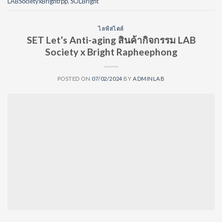
LABSocietyxBrightrpp
,
SOLBright
ไลฟ์สไตล์
SET Let’s Anti-aging สินค้ากิจกรรม LAB
Society x Bright Rapheephong
POSTED ON
07/02/2024
BY
ADMINLAB