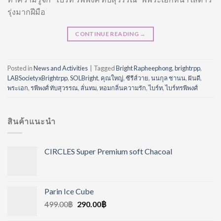
รุ่งมากฝีมือ
CONTINUE READING
→
Posted in
News and Activities
|
Tagged
Bright Rapheephong
,
brightrpp
,
LABSocietyxBrightrpp
,
SOLBright
,
คุณใหญ่
,
ซีรีส์วาย
,
นนกุล ชานน
,
ฝันดี
,
พระเอก
,
รพีพงศ์ ทับสุวรรณ
,
ลั่นทม
,
หอมกลิ่นความรัก
,
ไบร์ท
,
ไบร์ทรพีพงศ์
สินค้าแนะนำ
CIRCLES Super Premium soft Chacoal
Parin Ice Cube
499.00
฿
290.00
฿