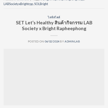
LABSocietyxBrightrpp
,
SOLBright
ไลฟ์สไตล์
SET Let’s Healthy สินค้ากิจกรรม LAB
Society x Bright Rapheephong
POSTED ON
06/02/2024
BY
ADMINLAB