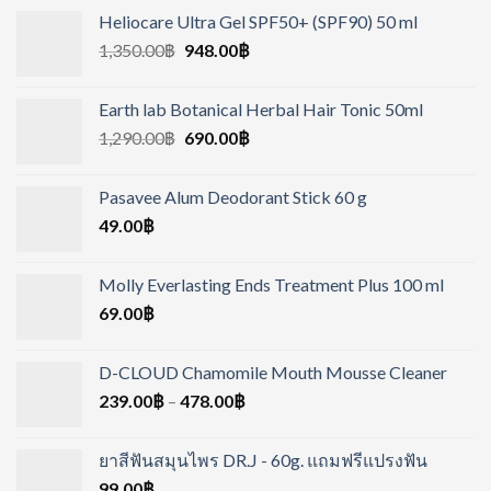
Heliocare Ultra Gel SPF50+ (SPF90) 50 ml
1,350.00
฿
948.00
฿
Earth lab Botanical Herbal Hair Tonic 50ml
1,290.00
฿
690.00
฿
Pasavee Alum Deodorant Stick 60 g
49.00
฿
Molly Everlasting Ends Treatment Plus 100 ml
69.00
฿
D-CLOUD Chamomile Mouth Mousse Cleaner
239.00
฿
–
478.00
฿
ยาสีฟันสมุนไพร DR.J - 60g. แถมฟรีแปรงฟัน
99.00
฿