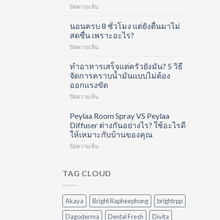
บน
ปิดความเห็น
คอ
ดูแล
ล
ครบ
นอนครบ 8 ชั่วโมง แต่ยังตื่นมาไม่
ลา
ทุก
เจน
สดชื่น เพราะอะไร?
ขั้น
ช็อต
บน
ปิดความเห็น
ตอน
ฟื้นฟู
นอน
ด้วย
ข้อ
ครบ
ทำอาหารเสร็จแต่ครัวยังมัน? 5 วิธี
Hair
และ
8
Care
จัดการคราบน้ำมันแบบไม่ต้อง
บำรุง
ชั่วโมง
Routine
ผิว
ออกแรงขัด
แต่
ที่
ใน
บน
ปิดความเห็น
ยัง
ทำได้
หนึ่ง
ทำ
ตื่น
เอง
เดียว
อาหาร
มา
Peylaa Room Spray VS Peylaa
ที่
เสร็จ
ไม่
บ้าน
Diffuser ต่างกันอย่างไร? ใช้อะไรดี
แต่
สดชื่น
ให้เหมาะกับบ้านของคุณ
ครัว
เพราะ
บน
ปิดความเห็น
ยัง
อะไร?
Peylaa
มัน?
Room
5
Spray
วิธี
TAG CLOUD
VS
จัดการ
Peylaa
คราบ
Diffuser
น้ำมัน
Akaya
Bright Rapheephong
brightrpp
ต่าง
แบบ
กัน
ไม่
Dagoderma
Dental Fresh
Divita