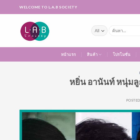
Skip
WELCOME TO L.A.B SOCIETY
to
content
ค้นหา:
หน้าแรก
สินค้า
โปรโมชั่น
หยิ่น อานันท์ หนุ่ม
POSTE