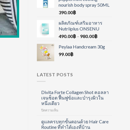
nourish body spray 50ML
390.00
฿
ผลิตภัณฑ์เสริมอาหาร
Nutriiplus ONSENU
490.00
฿
–
980.00
฿
Peylaa Handcream 30g
99.00
฿
LATEST POSTS
Divita Forte Collagen Shot คอลลา
เจนช็อต ฟื้นฟูข้อและบำรุงผิวใน
หนึ่งเดียว
บน
ปิดความเห็น
Divita
Forte
ดูแลครบทุกขั้นตอนด้วย Hair Care
Collagen
Routine ที่ทำได้เองที่บ้าน
Shot