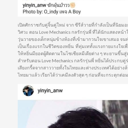
เปิดศักราชกับคู่จิ้นคู่ใหม่ จาก ซีรีส์วายที่กำลังเป็นที่นิ
วิศวะ ตอน Love Mechanics กลรักรุ่นพี่ ที่ได้นักแสดงหน้าใ
วุ่นวายของเด็กหนุ่มข้างห้องที่เข้ามากวนใจเขาเสมอ จนทำใ
เป็นเรื่องแรกในชีวิตของหยิ่น ที่ทุ่มเททั้งแรงกายแรงใจเ
ให้หยิ่นมียอดผู้ติดตามในโซเชียลมีเดียต่าง ๆ ทะยานขึ้นส
สำหรับตอน Love Mechanics กลรักรุ่นพี่ หยิ่นได้ประกบคู่ร่ว
เสียงกรี้ดจากสาววายทั้งในไทยและต่างประเทศได้อย่างล
ไทยมาแล้ว เรียกได้ว่าเคมีลงตัวสุด ๆ ก่อนที่จะกระตุกต่อมจิ