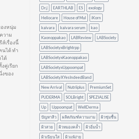
อย่างไร?
ต้อง
ใช้
ออกแรง
Dr.j
EARTHLAB
ES
exology
อะไร
ขัด
ดี
Heliocare
House of Mul
iKorn
ให้
 ของหนุ่ม
เหมาะ
kaivara
kaivara serum
kao
กับ
ับความ
Kaonoppakao
LABReview
LABSociety
บ้าน
เรื่องนี้
ของ
LABSocietyxBrightrpp
คุณ
 คนได้ ทำ
าได้
LABSocietyxKaonoppakao
งคู่เรียก
LABSocietyxUppoompat
ึ่งของ
LABSocietyXYesIndeedBand
New Arrival
Nutriiplus
PremiumSet
PUDERMA
SOLBright
SPEZIALISE
Up
Uppoompat
WellDerma
ปัญหาสิว
ผลิตภัณฑ์ความงาม
ผิวชุ่มชื้น
ผิวสวย
ผิวหมองคล้ำ
ผิวอิ่มน้ำ
ผิวเนียนใส
ผิวแพ้ง่าย