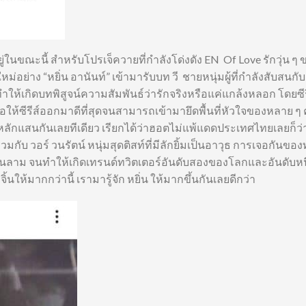
ยมอยู่ในขณะนี้ สำหรับโปรเจ็ควายที่กำลังโด่งดัง EN Of Love รักวุ่น ๆ
หม่อย่าง “หยิ่น อานันท์” เข้ามารับบท วี ชายหนุ่มผู้ที่กำลังสับสนก
ห้เกิดบทพิสูจน์ความสัมพันธ์ว่ารักจริงหรือแค่แกล้งหลอก โดยซีรีส์
พื่อให้ซีรีส์ออกมาดีที่สุดจนสามารถเข้ามายึดพื้นที่หัวใจของหลาย ๆ
ู่หลักแสนกันเลยทีเดียว เรียกได้ว่าฮอตไม่แพ้แดดประเทศไทยเลยก็ว่
มกับ วอร์ วนรัตน์ หนุ่มสุดติสท์ที่มีลักยิ้มเป็นอาวุธ การเจอกันของทั้
้นลาม จนทำให้เกิดเทรนด์ทวิตเตอร์อันดับสองของโลกและอันดับหน
้นให้มากกว่านี้ เรามารู้จัก หยิ่น ให้มากขึ้นกันเลยดีกว่า