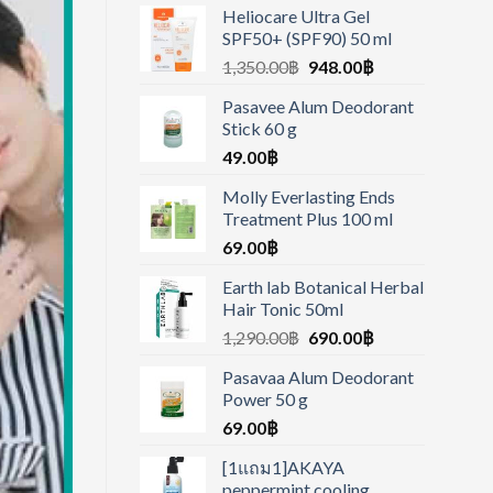
Heliocare Ultra Gel
SPF50+ (SPF90) 50 ml
1,350.00
฿
948.00
฿
Pasavee Alum Deodorant
Stick 60 g
49.00
฿
Molly Everlasting Ends
Treatment Plus 100 ml
69.00
฿
Earth lab Botanical Herbal
Hair Tonic 50ml
1,290.00
฿
690.00
฿
Pasavaa Alum Deodorant
Power 50 g
69.00
฿
[1แถม1]AKAYA
peppermint cooling