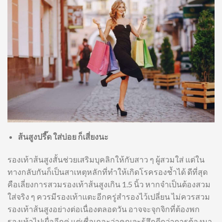
ส้นสูงปรี๊ด ใส่บ่อย ก็เสี่ยงนะ
รองเท้าส้นสูงสั้นช่วยเสริมบุคลิกให้กับสาว ๆ ผู้สวมใส่ แต่ใน
ทางกลับกันก็เป็นสาเหตุหลักที่ทำให้เกิดโรครองช้ำได้ ดีที่สุด
คือเลี่ยงการสวมรองเท้าส้นสูงเกิน 1.5 นิ้ว หากจำเป็นต้องสวม
ใส่จริง ๆ ควรมีรองเท้าแตะอีกครู่สำรองไว้เปลี่ยน ไม่ควรสวม
รองเท้าส้นสูงอย่างต่อเนื่องตลอดวัน อาจจะจุกจิกที่ต้องพก
รองเท้าไปเผื่ออีกคู่ แต่เชื่อเถอะว่าคุณจะรู้สึกดีกว่าการต้องมา