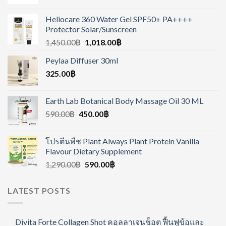
Heliocare 360 Water Gel SPF50+ PA++++
Protector Solar/Sunscreen
1,450.00
฿
1,018.00
฿
Peylaa Diffuser 30ml
325.00
฿
Earth Lab Botanical Body Massage Oil 30 ML
590.00
฿
450.00
฿
โปรตีนพืช Plant Always Plant Protein Vanilla
Flavour Dietary Supplement
1,290.00
฿
590.00
฿
LATEST POSTS
Divita Forte Collagen Shot คอลลาเจนช็อต ฟื้นฟูข้อและ