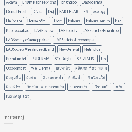
Akaya
Bright Rapheephong
brightrpp
Dagoderma
ต่าง
น้ำมัน
กัน
แบบ
Dental Fresh
Divita
Dr.j
EARTHLAB
ES
exology
อย่างไร?
ไม่
ใช้
ต้อง
Heliocare
House of Mul
iKorn
kaivara
kaivara serum
kao
อะไร
ออกแรง
ดี
Kaonoppakao
LABReview
LABSociety
LABSocietyxBrightrpp
ขัด
ให้
เหมาะ
LABSocietyxKaonoppakao
LABSocietyxUppoompat
กับ
LABSocietyXYesIndeedBand
New Arrival
Nutriiplus
บ้าน
ของ
PremiumSet
PUDERMA
SOLBright
SPEZIALISE
Up
คุณ
Uppoompat
WellDerma
ปัญหาสิว
ผลิตภัณฑ์ความงาม
ผิวชุ่มชื้น
ผิวสวย
ผิวหมองคล้ำ
ผิวอิ่มน้ำ
ผิวเนียนใส
ผิวแพ้ง่าย
วิตามินและอาหารเสริม
อาหารเสริม
เก้านพเก้า
เซรั่ม
เทคนิคดูแลผิว
หมวดหมู่