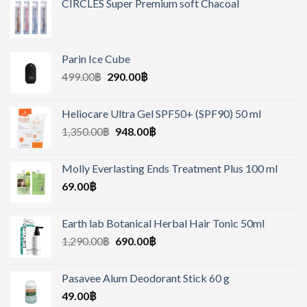
CIRCLES Super Premium soft Chacoal
Parin Ice Cube
499.00
฿
290.00
฿
Heliocare Ultra Gel SPF50+ (SPF90) 50 ml
1,350.00
฿
948.00
฿
Molly Everlasting Ends Treatment Plus 100 ml
69.00
฿
Earth lab Botanical Herbal Hair Tonic 50ml
1,290.00
฿
690.00
฿
Pasavee Alum Deodorant Stick 60 g
49.00
฿