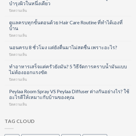
บำรุงผิวในหนึ่งเดียว
บน
ปิดความเห็น
Divita
Forte
ดูแลครบทุกขั้นตอนด้วย Hair Care Routine ที่ทำได้เองที่
Collagen
บ้าน
Shot
บน
ปิดความเห็น
คอ
ดูแล
ล
ครบ
นอนครบ 8 ชั่วโมง แต่ยังตื่นมาไม่สดชื่น เพราะอะไร?
ลา
ทุก
เจน
บน
ปิดความเห็น
ขั้น
ช็อต
นอน
ตอน
ฟื้นฟู
ครบ
ทำอาหารเสร็จแต่ครัวยังมัน? 5 วิธีจัดการคราบน้ำมันแบบ
ด้วย
ข้อ
8
ไม่ต้องออกแรงขัด
Hair
และ
ชั่วโมง
Care
บำรุง
บน
ปิดความเห็น
แต่
Routine
ผิว
ทำ
ยัง
ที่
ใน
อาหาร
Peylaa Room Spray VS Peylaa Diffuser ต่างกันอย่างไร? ใช้
ตื่น
ทำได้
หนึ่ง
เสร็จ
มา
อะไรดีให้เหมาะกับบ้านของคุณ
เอง
เดียว
แต่
ไม่
ที่
บน
ปิดความเห็น
ครัว
สดชื่น
บ้าน
Peylaa
ยัง
เพราะ
Room
มัน?
อะไร?
Spray
TAG CLOUD
5
VS
วิธี
Peylaa
จัดการ
Diffuser
คราบ