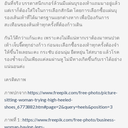
อันที่จริง บรรดาสนีกเกอร์ล้วนมีแผ่นบุรองเท้าแถมมาอยู่แล้ว
แต่เราก็ต้องใส่ใจในการเลือกสักนิด โดยการเลือกซื้อแผ่นบุ
รองเส้นเท้าที่ได้มาตรฐานแยกต่างหาก เพื่อป้องกันการ
สะเทือนของส้นเท้าทุกครั้งที่ต้องก้าวเดิน
กันไว้ดีกว่าแก้นะคะ เพราะคงไม่ดีแน่หากเราต้องมาทนปวด
เท้า เจ็บจี๊ดทุกย่างก้าว ก่อนจะเลือกซื้อรองเท้าทุกครั้งต้องจำ
ให้ขึ้นใจเลยนะคะ กระชับ อ่อนนุ่ม ยืดหยุ่น ใส่สบาย แล้วโรค
รองช้ำจะเป็นเพียงแค่ลมผ่านหู ไม่มีทางเกิดขึ้นกับเราได้อย่าง
แน่นอนค่ะ
เครดิตภาพ
ภาพปกจาก
https://www.freepik.com/free-photo/picture-
sitting-woman-trying-high-heeled-
shoes_6773882.htm#page=2&query=heels&position=3
ภาพที่ 1 :
https://www.freepik.com/free-photo/business-
woman-having-legs-