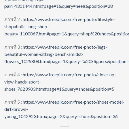
pain_4311444.htm#page=1&query=heels&position=28
ภาพที่ 2 :
https://www.freepik.com/free-photo/lifestyle-
shopaholic-long-shop-
beauty_1100867.htm#page=1&query=shop%20shoes&positio
ภาพที่ 3 :
https://www.freepik.com/free-photo/legs-
beautiful-woman-sitting-bench-amidst-
flowers_1025808.htm#page=1&query=%20Slippers&position
ภาพที่ 4 :
https://www.freepik.com/free-photo/close-up-
view-hands-sport-
shoes_7623903.htm#page=1&query=shoes&position=5
ภาพที่ 5 :
https://www.freepik.com/free-photo/shoes-model-
dirt-brown-
young_1042923.htm#page=2&query=shoes&position=36