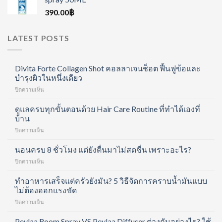
390.00
฿
LATEST POSTS
Divita Forte Collagen Shot คอลลาเจนช็อต ฟื้นฟูข้อและ
บำรุงผิวในหนึ่งเดียว
บน
ปิดความเห็น
Divita
Forte
ดูแลครบทุกขั้นตอนด้วย Hair Care Routine ที่ทำได้เองที่
Collagen
บ้าน
Shot
บน
ปิดความเห็น
คอ
ดูแล
ล
ครบ
นอนครบ 8 ชั่วโมง แต่ยังตื่นมาไม่สดชื่น เพราะอะไร?
ลา
ทุก
เจน
บน
ปิดความเห็น
ขั้น
ช็อต
นอน
ตอน
ฟื้นฟู
ครบ
ทำอาหารเสร็จแต่ครัวยังมัน? 5 วิธีจัดการคราบน้ำมันแบบ
ด้วย
ข้อ
8
ไม่ต้องออกแรงขัด
Hair
และ
ชั่วโมง
Care
บำรุง
บน
ปิดความเห็น
แต่
Routine
ผิว
ทำ
ยัง
ที่
ใน
อาหาร
Peylaa Room Spray VS Peylaa Diffuser ต่างกันอย่างไร? ใช้
ตื่น