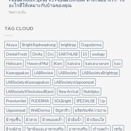
ทำได้
หนึ่ง
เสร็จ
มา
อะไรดีให้เหมาะกับบ้านของคุณ
เอง
เดียว
แต่
ไม่
ที่
บน
ปิดความเห็น
ครัว
สดชื่น
บ้าน
Peylaa
ยัง
เพราะ
Room
มัน?
อะไร?
Spray
TAG CLOUD
5
VS
วิธี
Peylaa
จัดการ
Diffuser
คราบ
Akaya
Bright Rapheephong
brightrpp
Dagoderma
ต่าง
น้ำมัน
กัน
แบบ
Dental Fresh
Divita
Dr.j
EARTHLAB
ES
exology
อย่างไร?
ไม่
ใช้
ต้อง
Heliocare
House of Mul
iKorn
kaivara
kaivara serum
kao
อะไร
ออกแรง
ดี
Kaonoppakao
LABReview
LABSociety
LABSocietyxBrightrpp
ขัด
ให้
เหมาะ
LABSocietyxKaonoppakao
LABSocietyxUppoompat
กับ
LABSocietyXYesIndeedBand
New Arrival
Nutriiplus
บ้าน
ของ
PremiumSet
PUDERMA
SOLBright
SPEZIALISE
Up
คุณ
Uppoompat
WellDerma
ปัญหาสิว
ผลิตภัณฑ์ความงาม
ผิวชุ่มชื้น
ผิวสวย
ผิวหมองคล้ำ
ผิวอิ่มน้ำ
ผิวเนียนใส
ผิวแพ้ง่าย
วิตามินและอาหารเสริม
อาหารเสริม
เก้านพเก้า
เซรั่ม