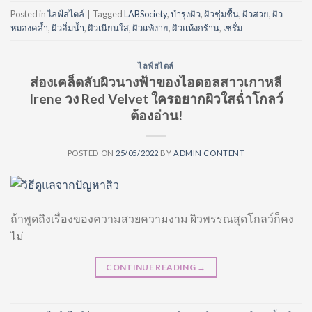
Posted in
ไลฟ์สไตล์
|
Tagged
LABSociety
,
บำรุงผิว
,
ผิวชุ่มชื้น
,
ผิวสวย
,
ผิว
หมองคล้ำ
,
ผิวอิ่มน้ำ
,
ผิวเนียนใส
,
ผิวแพ้ง่าย
,
ผิวแห้งกร้าน
,
เซรั่ม
ไลฟ์สไตล์
ส่องเคล็ดลับผิวนางฟ้าของไอดอลสาวเกาหลี
Irene วง Red Velvet ใครอยากผิวใสฉ่ำโกลว์
ต้องอ่าน!
POSTED ON
25/05/2022
BY
ADMIN CONTENT
ถ้าพูดถึงเรื่องของความสวยความงาม ผิวพรรณสุดโกลว์ก็คง
ไม่
CONTINUE READING
→