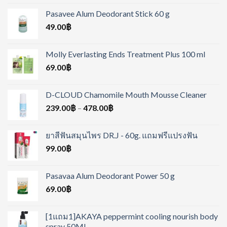
Pasavee Alum Deodorant Stick 60 g
49.00
฿
Molly Everlasting Ends Treatment Plus 100 ml
69.00
฿
D-CLOUD Chamomile Mouth Mousse Cleaner
239.00
฿
–
478.00
฿
ยาสีฟันสมุนไพร DR.J - 60g. แถมฟรีแปรงฟัน
99.00
฿
Pasavaa Alum Deodorant Power 50 g
69.00
฿
[1แถม1]AKAYA peppermint cooling nourish body
spray 50ML