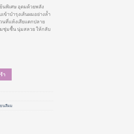
ข้นพิเศษ อุดมด้วยพลัง
เข้าบำรุงเส้นผมอย่างล้ำ
่วนที่แห้งเสียแตกปลาย
ุ่มชื้น นุ่มสลวย ให้กลับ
reatment Plus 100 ml ชิ้น
ร้า
ี่ยนสีผม