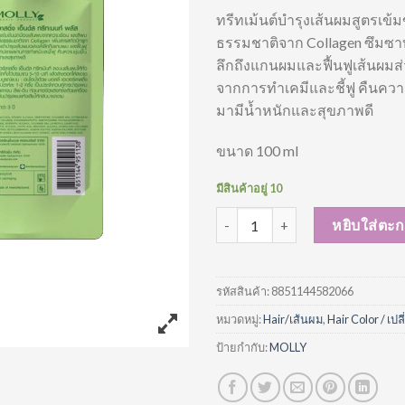
ทรีทเม้นต์บำรุงเส้นผมสูตรเข้ม
ธรรมชาติจาก Collagen ซึมซาบ
ลึกถึงแกนผมและฟื้นฟูเส้นผมส
จากการทำเคมีและชี้ฟู คืนความช
มามีน้ำหนักและสุขภาพดี
ขนาด 100 ml
มีสินค้าอยู่ 10
จำนวน Molly Everlasting Ends T
หยิบใส่ตะก
รหัสสินค้า:
8851144582066
หมวดหมู่:
Hair/เส้นผม
,
Hair Color / เปล
ป้ายกำกับ:
MOLLY