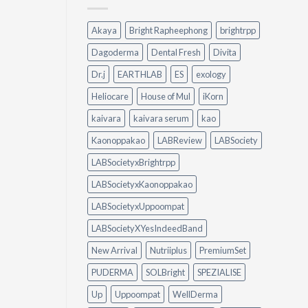
จัดการ
Peylaa
คราบ
Diffuser
น้ำมัน
Akaya
Bright Rapheephong
brightrpp
ต่าง
แบบ
กัน
ไม่
Dagoderma
Dental Fresh
Divita
อย่างไร?
ต้อง
ใช้
ออกแรง
Dr.j
EARTHLAB
ES
exology
อะไร
ขัด
ดี
Heliocare
House of Mul
iKorn
ให้
เหมาะ
kaivara
kaivara serum
kao
กับ
Kaonoppakao
LABReview
LABSociety
บ้าน
ของ
LABSocietyxBrightrpp
คุณ
LABSocietyxKaonoppakao
LABSocietyxUppoompat
LABSocietyXYesIndeedBand
New Arrival
Nutriiplus
PremiumSet
PUDERMA
SOLBright
SPEZIALISE
Up
Uppoompat
WellDerma