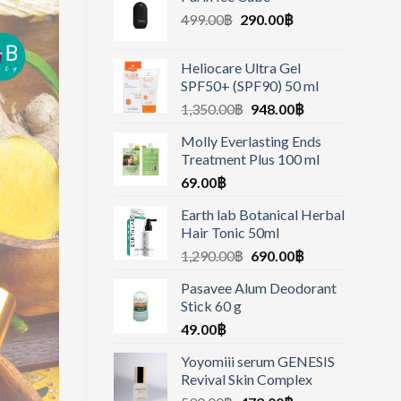
499.00
฿
290.00
฿
Heliocare Ultra Gel
SPF50+ (SPF90) 50 ml
1,350.00
฿
948.00
฿
Molly Everlasting Ends
Treatment Plus 100 ml
69.00
฿
Earth lab Botanical Herbal
Hair Tonic 50ml
1,290.00
฿
690.00
฿
Pasavee Alum Deodorant
Stick 60 g
49.00
฿
Yoyomiii serum GENESIS
Revival Skin Complex