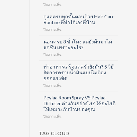
บน
ปิดความเห็น
Divita
Forte
ดูแลครบทุกขั้นตอนด้วย Hair Care
Collagen
Routine ที่ทำได้เองที่บ้าน
Shot
บน
ปิดความเห็น
คอ
ดูแล
ล
ครบ
นอนครบ 8 ชั่วโมง แต่ยังตื่นมาไม่
ลา
ทุก
เจน
สดชื่น เพราะอะไร?
ขั้น
ช็อต
บน
ปิดความเห็น
ตอน
ฟื้นฟู
นอน
ด้วย
ข้อ
ครบ
ทำอาหารเสร็จแต่ครัวยังมัน? 5 วิธี
Hair
และ
8
Care
จัดการคราบน้ำมันแบบไม่ต้อง
บำรุง
ชั่วโมง
Routine
ผิว
ออกแรงขัด
แต่
ที่
ใน
บน
ปิดความเห็น
ยัง
ทำได้
หนึ่ง
ทำ
ตื่น
เอง
เดียว
อาหาร
มา
Peylaa Room Spray VS Peylaa
ที่
เสร็จ
ไม่
บ้าน
Diffuser ต่างกันอย่างไร? ใช้อะไรดี
แต่
สดชื่น
ให้เหมาะกับบ้านของคุณ
ครัว
เพราะ
บน
ปิดความเห็น
ยัง
อะไร?
Peylaa
มัน?
Room
5
Spray
วิธี
TAG CLOUD
VS