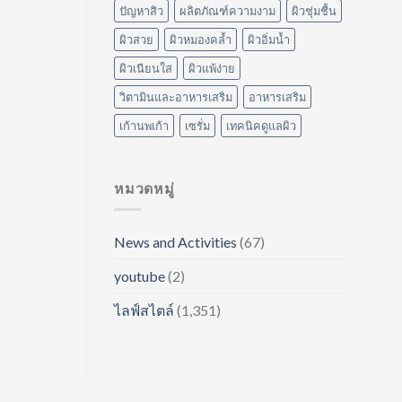
ปัญหาสิว
ผลิตภัณฑ์ความงาม
ผิวชุ่มชื้น
ผิวสวย
ผิวหมองคล้ำ
ผิวอิ่มน้ำ
ผิวเนียนใส
ผิวแพ้ง่าย
วิตามินและอาหารเสริม
อาหารเสริม
เก้านพเก้า
เซรั่ม
เทคนิคดูแลผิว
หมวดหมู่
News and Activities
(67)
youtube
(2)
ไลฟ์สไตล์
(1,351)