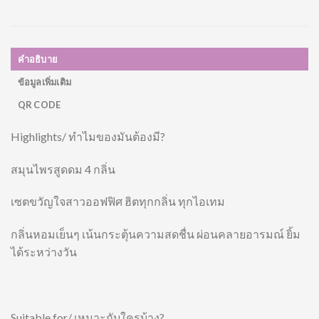
คำอธิบาย
ข้อมูลเพิ่มเติม
QR CODE
Highlights/ ทำไมของมันต้องมี?
สมุนไพรสูดดม 4 กลิ่น
เซตขวัญใจสาวออฟฟิศ ฮิตทุกกลิ่น ทุกไอเทม
กลิ่นหอมเย็นๆ เน้นกระตุ้นความสดชื่น ผ่อนคลายอารมณ์ ยิ้ม
ได้ระหว่างวัน
Suitable for/ เหมาะกับใครบ้าง?