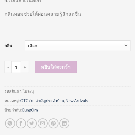
4. กลิ่นลาเวนเดอร์
กลิ่นหอมช่วยให้ผ่อนคลาย รู้สึกสดชื่น
กลิ่น
จำนวน Bungorn Thai Aromatic ยาดมสมุนไพรหอม 1 ชิ้น ชิ้น
หยิบใส่ตะกร้า
รหัสสินค้า:
ไม่ระบุ
หมวดหมู่:
OTC / ยาสามัญประจำบ้าน
,
New Arrivals
ป้ายกำกับ:
BungOrn