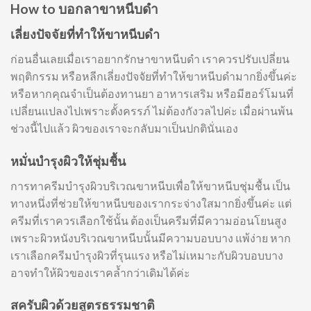
How to บอกลาขาหนีบดำ
เลี่ยงปัจจัยที่ทำให้ขาหนีบดำ
ก่อนอื่นเลยเมื่อเราอยากรักษาขาหนีบดำ เราควรปรับเปลี่ยน
พฤติกรรม หรือหลีกเลี่ยงปัจจัยที่ทำให้ขาหนีบดำมากยิ่งขึ้นค่ะ
หรือหากคุณจำเป็นต้องทานยา อาหารเสริม หรือมีฮอร์โมนที่
เปลี่ยนแปลงไปเพราะตั้งครรภ์ ไม่ต้องกังวลไปค่ะ เมื่อผ่านพ้น
ช่วงนี้ไปแล้ว ผิวของเราจะกลับมาเป็นปกตินั่นเอง
หมั่นบำรุงผิวให้ชุ่มชื้น
การทาครีมบำรุงผิวบริเวณขาหนีบเพื่อให้ขาหนีบชุ่มชื้น เป็น
ทางหนึ่งที่ช่วยให้ขาหนีบของเรากระจ่างใสมากยิ่งขึ้นค่ะ แต่
ครีมที่เราควรเลือกใช้นั้น ต้องเป็นครีมที่มีความอ่อนโยนสูง
เพราะผิวหนังบริเวณขาหนีบนั้นมีความบอบบาง แพ้ง่าย หาก
เราเลือกครีมบำรุงผิวที่รุนแรง หรือไม่เหมาะกับผิวบอบบาง
อาจทำให้ผิวของเราคล้ำกว่าเดิมได้ค่ะ
สครับผิวด้วยสูตรธรรมชาติ