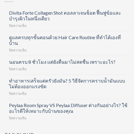
Divita Forte Collagen Shot คอลลาเจนช็อต ฟื้นฟูข้อและ
บำรุงผิวในหนึ่งเดียว
บน
ปิดความเห็น
Divita
Forte
ดูแลครบทุกขั้นตอนด้วย Hair Care Routine ที่ทำได้เองที่
Collagen
บ้าน
Shot
บน
ปิดความเห็น
คอ
ดูแล
ล
ครบ
นอนครบ 8 ชั่วโมง แต่ยังตื่นมาไม่สดชื่น เพราะอะไร?
ลา
ทุก
เจน
บน
ปิดความเห็น
ขั้น
ช็อต
นอน
ตอน
ฟื้นฟู
ครบ
ทำอาหารเสร็จแต่ครัวยังมัน? 5 วิธีจัดการคราบน้ำมันแบบ
ด้วย
ข้อ
8
ไม่ต้องออกแรงขัด
Hair
และ
ชั่วโมง
Care
บำรุง
บน
ปิดความเห็น
แต่
Routine
ผิว
ทำ
ยัง
ที่
ใน
อาหาร
Peylaa Room Spray VS Peylaa Diffuser ต่างกันอย่างไร? ใช้
ตื่น
ทำได้
หนึ่ง
เสร็จ
มา
อะไรดีให้เหมาะกับบ้านของคุณ
เอง
เดียว
แต่
ไม่
ที่
บน
ปิดความเห็น
ครัว
สดชื่น
บ้าน
Peylaa
ยัง
เพราะ
Room
มัน?
อะไร?
Spray
5