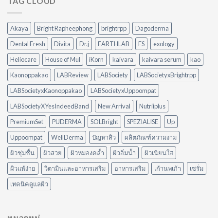
TAG CLOUD
VS
วิธี
Peylaa
จัดการ
Diffuser
คราบ
Akaya
Bright Rapheephong
brightrpp
Dagoderma
ต่าง
น้ำมัน
กัน
แบบ
Dental Fresh
Divita
Dr.j
EARTHLAB
ES
exology
อย่างไร?
ไม่
ใช้
ต้อง
Heliocare
House of Mul
iKorn
kaivara
kaivara serum
kao
อะไร
ออกแรง
ดี
Kaonoppakao
LABReview
LABSociety
LABSocietyxBrightrpp
ขัด
ให้
เหมาะ
LABSocietyxKaonoppakao
LABSocietyxUppoompat
กับ
LABSocietyXYesIndeedBand
New Arrival
Nutriiplus
บ้าน
ของ
PremiumSet
PUDERMA
SOLBright
SPEZIALISE
Up
คุณ
Uppoompat
WellDerma
ปัญหาสิว
ผลิตภัณฑ์ความงาม
ผิวชุ่มชื้น
ผิวสวย
ผิวหมองคล้ำ
ผิวอิ่มน้ำ
ผิวเนียนใส
ผิวแพ้ง่าย
วิตามินและอาหารเสริม
อาหารเสริม
เก้านพเก้า
เซรั่ม
เทคนิคดูแลผิว
หมวดหมู่