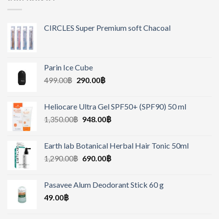
CIRCLES Super Premium soft Chacoal
Parin Ice Cube
499.00
฿
290.00
฿
Heliocare Ultra Gel SPF50+ (SPF90) 50 ml
1,350.00
฿
948.00
฿
Earth lab Botanical Herbal Hair Tonic 50ml
1,290.00
฿
690.00
฿
Pasavee Alum Deodorant Stick 60 g
49.00
฿