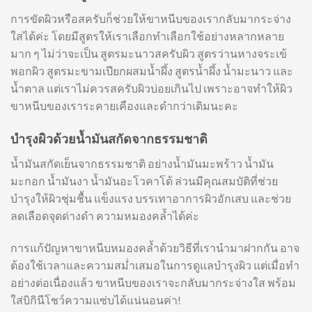
การขัดผิวหรือสครับก็ช่วยให้ขาหนีบของเรากลับมากระจ่าง
ใสได้ค่ะ โดยมีสูตรให้เราเลือกทำเลือกใช้อย่างหลากหลาย
มาก ๆ ไม่ว่าจะเป็น สูตรมะนาวสครับผิว สูตรว่านหางจระเข้
พอกผิว สูตรมะขามเปียกผสมน้ำผึ้ง สูตรน้ำผึ้ง น้ำมะนาว และ
น้ำตาล แต่เราไม่ควรสครับผิวบ่อยเกินไป เพราะอาจทำให้ผิว
ขาหนีบของเราระคายเคืองและดำกว่าเดิมนะคะ
บำรุงผิวด้วยน้ำมันสกัดจากธรรมชาติ
น้ำมันสกัดเย็นจากธรรมชาติ อย่างน้ำมันมะพร้าว น้ำมัน
มะกอก น้ำมันงา น้ำมันอะโวคาโด้ ล่วนมีคุณสมบัติที่ช่วย
บำรุงให้ผิวชุ่มชื้น แข็งแรง บรรเทาอาการผิวอักเสบ และช่วย
ลดเลือดจุดด่างดำ ความหมองคล้ำได้ค่ะ
การแก้ปัญหาขาหนีบหมองคล้ำด้วยวิธีที่เรานำมาฝากกัน อาจ
ต้องใช้เวลาและความสม่ำเสมอในการดูแลบำรุงผิว แต่เมื่อทำ
อย่างต่อเนื่องแล้ว ขาหนีบของเราจะกลับมากระจ่างใส พร้อม
ใส่บิกินีโชว์ความแซ่บได้แน่นอนค่า!