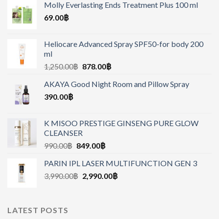
Molly Everlasting Ends Treatment Plus 100 ml
69.00
฿
Heliocare Advanced Spray SPF50-for body 200
ml
1,250.00
฿
878.00
฿
AKAYA Good Night Room and Pillow Spray
390.00
฿
K MISOO PRESTIGE GINSENG PURE GLOW
CLEANSER
990.00
฿
849.00
฿
PARIN IPL LASER MULTIFUNCTION GEN 3
3,990.00
฿
2,990.00
฿
LATEST POSTS