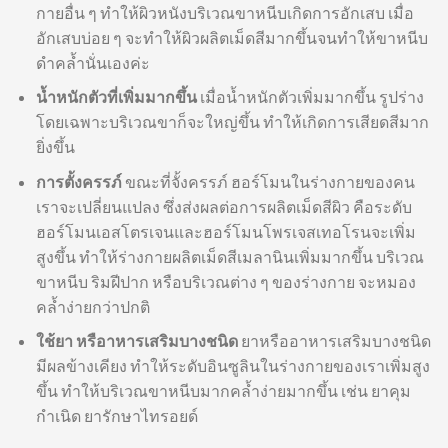
กายอื่น ๆ ทำให้ผิวหนังบริเวณขาหนีบเกิดการอักเสบ เมื่อ
อักเสบบ่อย ๆ จะทำให้ผิวผลิตเม็ดสีมากขึ้นจนทำให้ขาหนีบ
ดำคล้ำนั่นเองค่ะ
น้ำหนักตัวที่เพิ่มมากขึ้น
เมื่อน้ำหนักตัวเพิ่มมากขึ้น รูปร่าง
โดยเฉพาะบริเวณขาก็จะใหญ่ขึ้น ทำให้เกิดการเสียดสีมาก
ยิ่งขึ้น
การตั้งครรภ์
ขณะที่จั้งครรภ์ ฮอร์โมนในร่างกายของคน
เราจะเปลี่ยนแปลง ซึ่งส่งผลต่อการผลิตเม็ดสีผิว คือระดับ
ฮอร์โมนเอสโตรเจนและฮอร์โมนโพรเจสเทอโรนจะเพิ่ม
สูงขึ้น ทำให้ร่างกายผลิตเม็ดสีเมลานินเพิ่มมากขึ้น บริเวณ
ขาหนีบ ริมฝีปาก หรือบริเวณต่าง ๆ ของร่างกาย จะหมอง
คล้ำง่ายกว่าปกติ
ใช้ยา หรือาหารเสริมบางชนิด
ยาหรืออาหารเสริมบางชนิด
มีผลข้างเคียง ทำให้ระดับอินซูลินในร่างกายของเราเพิ่มสูง
ขึ้น ทำให้บริเวณขาหนีบมากคล้ำง่ายมากขึ้น เช่น ยาคุม
กำเนิด ยารักษาไทรอยด์