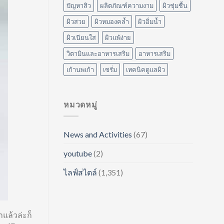
ปัญหาสิว
ผลิตภัณฑ์ความงาม
ผิวชุ่มชื้น
ผิวสวย
ผิวหมองคล้ำ
ผิวอิ่มน้ำ
ผิวเนียนใส
ผิวแพ้ง่าย
วิตามินและอาหารเสริม
อาหารเสริม
เก้านพเก้า
เซรั่ม
เทคนิคดูแลผิว
หมวดหมู่
News and Activities
(67)
youtube
(2)
ไลฟ์สไตล์
(1,351)
แล้วล่ะก็