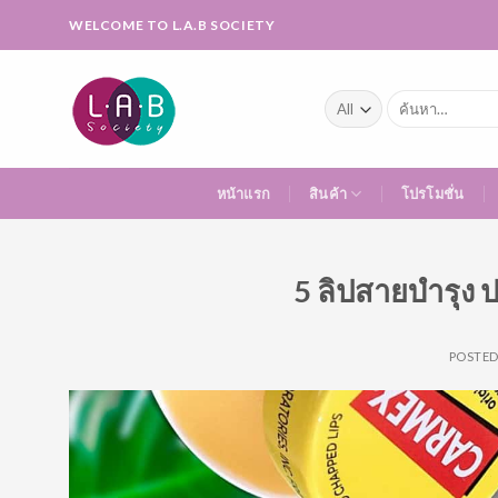
Skip
WELCOME TO L.A.B SOCIETY
to
content
ค้นหา:
หน้าแรก
สินค้า
โปรโมชั่น
5 ลิปสายบำรุง ป
POSTE