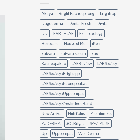
Peylaa
คราบ
Diffuser
น้ำมัน
Akaya
Bright Rapheephong
brightrpp
ต่าง
แบบ
กัน
ไม่
Dagoderma
Dental Fresh
Divita
อย่างไร?
ต้อง
ใช้
ออกแรง
Dr.j
EARTHLAB
ES
exology
อะไร
ขัด
ดี
Heliocare
House of Mul
iKorn
ให้
เหมาะ
kaivara
kaivara serum
kao
กับ
Kaonoppakao
LABReview
LABSociety
บ้าน
ของ
LABSocietyxBrightrpp
คุณ
LABSocietyxKaonoppakao
LABSocietyxUppoompat
LABSocietyXYesIndeedBand
New Arrival
Nutriiplus
PremiumSet
PUDERMA
SOLBright
SPEZIALISE
Up
Uppoompat
WellDerma