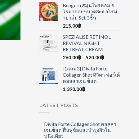
Bungorn สมุนไพรหอม อ
โรม่าออยขนาด8ml อโรม่
าบาล์ม Set 3ชิ้น
215.00
฿
SPEZIALISE RETINOL
REVIVAL NIGHT
RETREAT CREAM
260.00
฿
–
520.00
฿
[1แถม3] Divita Forte
Collagen Shot ดิวิตา ฟอร์เต้
คอลลาเจน ช็อต
1,390.00
฿
LATEST POSTS
Divita Forte Collagen Shot คอลลา
เจนช็อต ฟื้นฟูข้อและบำรุงผิวใน
หนึ่งเดียว