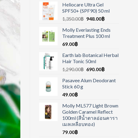
Heliocare Ultra Gel
SPF50+ (SPF90) 50 ml
1,350.00
฿
948.00
฿
Molly Everlasting Ends
Treatment Plus 100 ml
69.00
฿
Earth lab Botanical Herbal
Hair Tonic 50ml
1,290.00
฿
690.00
฿
Pasavee Alum Deodorant
Stick 60 g
49.00
฿
Molly ML577 Light Brown
Golden Caramel Reflect
100ml (สีน้ำตาลอ่อนคารา
เมลเหลือบทอง)
79.00
฿