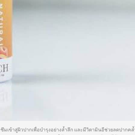
้าสู่ผิวปากเพื่อบำรุงอย่างล้ำลึก และมีวิตามินอีช่วยลดปากคล้ำ