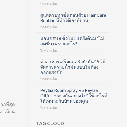
บน
ปิดความเห็น
Divita
Forte
ดูแลครบทุกขั้นตอนด้วย Hair Care
Collagen
Routine ที่ทำได้เองที่บ้าน
Shot
บน
ปิดความเห็น
คอ
ดูแล
ล
ครบ
นอนครบ 8 ชั่วโมง แต่ยังตื่นมาไม่
ลา
ทุก
เจน
สดชื่น เพราะอะไร?
ขั้น
ช็อต
บน
ปิดความเห็น
ตอน
ฟื้นฟู
นอน
ด้วย
ข้อ
ครบ
ทำอาหารเสร็จแต่ครัวยังมัน? 5 วิธี
Hair
และ
8
Care
จัดการคราบน้ำมันแบบไม่ต้อง
บำรุง
ชั่วโมง
Routine
ผิว
ออกแรงขัด
แต่
ที่
ใน
บน
ปิดความเห็น
ยัง
ทำได้
หนึ่ง
ทำ
ตื่น
เอง
เดียว
อาหาร
มา
Peylaa Room Spray VS Peylaa
ที่
เสร็จ
ไม่
บ้าน
Diffuser ต่างกันอย่างไร? ใช้อะไรดี
แต่
สดชื่น
ให้เหมาะกับบ้านของคุณ
ครัว
เพราะ
ากที่สุด
บน
ปิดความเห็น
ยัง
อะไร?
บมาเนียน
Peylaa
มัน?
Room
5
Spray
วิธี
TAG CLOUD
VS
จัดการ