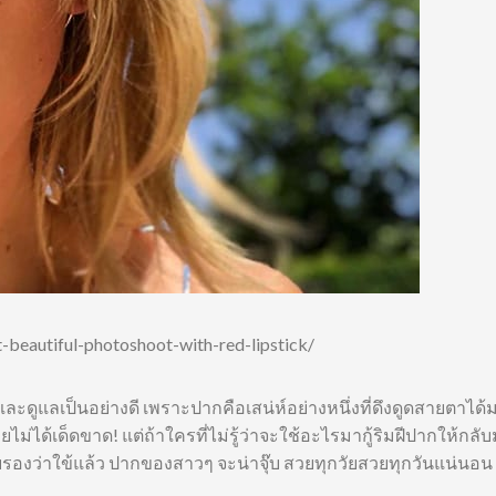
t-beautiful-photoshoot-with-red-lipstick/
ะดูแลเป็นอย่างดี เพราะปากคือเสน่ห์อย่างหนึ่งที่ดึงดูดสายตาได้ม
่ได้เด็ดขาด! แต่ถ้าใครที่ไม่รู้ว่าจะใช้อะไรมากู้ริมฝีปากให้กลั
รับรองว่าใข้แล้ว ปากของสาวๆ จะน่าจุ๊บ สวยทุกวัยสวยทุกวันแน่นอน