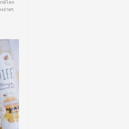
ักษ์โลก
างง่ายๆ