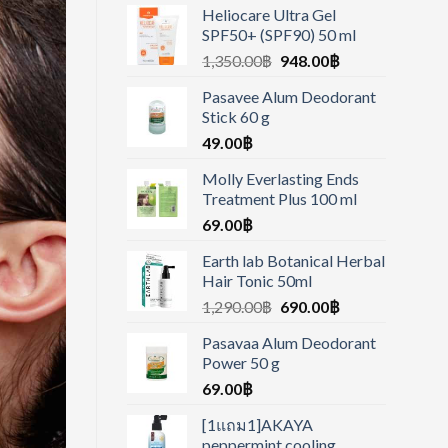
Heliocare Ultra Gel
SPF50+ (SPF90) 50 ml
1,350.00
฿
948.00
฿
Pasavee Alum Deodorant
Stick 60 g
49.00
฿
Molly Everlasting Ends
Treatment Plus 100 ml
69.00
฿
Earth lab Botanical Herbal
Hair Tonic 50ml
1,290.00
฿
690.00
฿
Pasavaa Alum Deodorant
Power 50 g
69.00
฿
[1แถม1]AKAYA
peppermint cooling