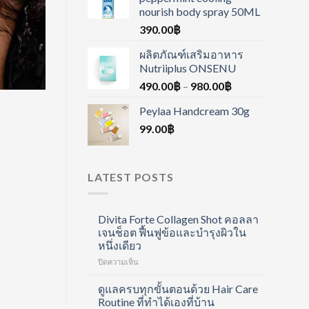
nourish body spray 50ML
390.00
฿
ผลิตภัณฑ์เสริมอาหาร
Nutriiplus ONSENU
490.00
฿
–
980.00
฿
Peylaa Handcream 30g
99.00
฿
LATEST POSTS
Divita Forte Collagen Shot คอลลา
เจนช็อต ฟื้นฟูข้อและบำรุงผิวใน
หนึ่งเดียว
บน
ปิดความเห็น
Divita
Forte
ดูแลครบทุกขั้นตอนด้วย Hair Care
Collagen
Routine ที่ทำได้เองที่บ้าน
Shot