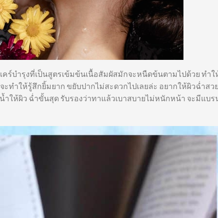
แคร์บำรุงที่เป็นสูตรเข้มข้นเนื้อสัมผัสมักจะหนืดข้นตามไปด้วย ทำใ
้า จะทำให้รู้สึกยิ้มยาก ขยับปากไม่สะดวกไปเลยล่ะ อยากให้ผิวฉ่ำส
ิมน้ำให้ผิว ฉ่ำขั้นสุด รับรองว่าทาแล้วเบาสบายไม่หนักหน้า จะมีแบร