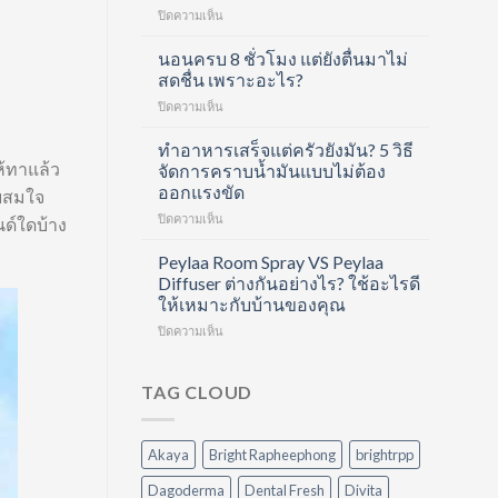
บน
ปิดความเห็น
คอ
ดูแล
ล
ครบ
นอนครบ 8 ชั่วโมง แต่ยังตื่นมาไม่
ลา
ทุก
เจน
สดชื่น เพราะอะไร?
ขั้น
ช็อต
บน
ปิดความเห็น
ตอน
ฟื้นฟู
นอน
ด้วย
ข้อ
ครบ
ทำอาหารเสร็จแต่ครัวยังมัน? 5 วิธี
Hair
และ
8
ห้ทาแล้ว
Care
จัดการคราบน้ำมันแบบไม่ต้อง
บำรุง
ชั่วโมง
Routine
ผิว
ออกแรงขัด
วยสมใจ
แต่
ที่
ใน
บน
ปิดความเห็น
ยัง
นด์ใดบ้าง
ทำได้
หนึ่ง
ทำ
ตื่น
เอง
เดียว
อาหาร
มา
Peylaa Room Spray VS Peylaa
ที่
เสร็จ
ไม่
บ้าน
Diffuser ต่างกันอย่างไร? ใช้อะไรดี
แต่
สดชื่น
ให้เหมาะกับบ้านของคุณ
ครัว
เพราะ
บน
ปิดความเห็น
ยัง
อะไร?
Peylaa
มัน?
Room
5
Spray
วิธี
TAG CLOUD
VS
จัดการ
Peylaa
คราบ
Diffuser
น้ำมัน
Akaya
Bright Rapheephong
brightrpp
ต่าง
แบบ
กัน
ไม่
Dagoderma
Dental Fresh
Divita