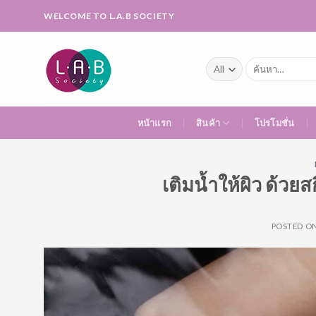
Skip
WELCOME TO L.A.B SOCIETY
to
content
ค้นหา:
หน้าแรก
สินค้า
โปรโมชั่น
เติมน้ำให้ผิว ด้วย
POSTED O