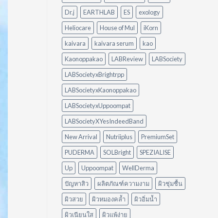
อย่างไร?
ต้อง
ใช้
ออกแรง
Dr.j
EARTHLAB
ES
exology
อะไร
ขัด
ดี
Heliocare
House of Mul
iKorn
ให้
เหมาะ
kaivara
kaivara serum
kao
กับ
Kaonoppakao
LABReview
LABSociety
บ้าน
ของ
LABSocietyxBrightrpp
คุณ
LABSocietyxKaonoppakao
LABSocietyxUppoompat
LABSocietyXYesIndeedBand
New Arrival
Nutriiplus
PremiumSet
PUDERMA
SOLBright
SPEZIALISE
Up
Uppoompat
WellDerma
ปัญหาสิว
ผลิตภัณฑ์ความงาม
ผิวชุ่มชื้น
ผิวสวย
ผิวหมองคล้ำ
ผิวอิ่มน้ำ
ผิวเนียนใส
ผิวแพ้ง่าย