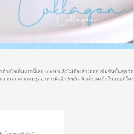
ด้วยไอเท็มแรกนี้เลย Ime ทาแล้วไม่ต้องล้างออก เข้มข้นขั้นสุด วัต
ผสานคุณค่าแคปซูลอาหารผิวอีก 5 ชนิด ผิวเด้ง เต่งตึง ในแบบที่ใคร