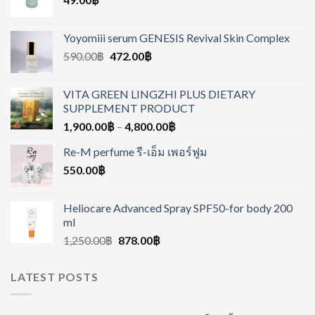
Yoyomiii serum GENESIS Revival Skin Complex
590.00
฿
472.00
฿
VITA GREEN LINGZHI PLUS DIETARY
SUPPLEMENT PRODUCT
1,900.00
฿
–
4,800.00
฿
Re-M perfume รี-เอ็ม เพอร์ฟูม
550.00
฿
Heliocare Advanced Spray SPF50-for body 200
ml
1,250.00
฿
878.00
฿
LATEST POSTS