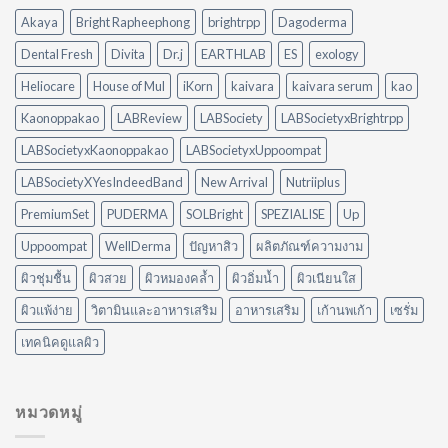
Diffuser
คราบ
Akaya
Bright Rapheephong
brightrpp
Dagoderma
ต่าง
น้ำมัน
กัน
แบบ
Dental Fresh
Divita
Dr.j
EARTHLAB
ES
exology
อย่างไร?
ไม่
ใช้
ต้อง
Heliocare
House of Mul
iKorn
kaivara
kaivara serum
kao
อะไร
ออกแรง
ดี
Kaonoppakao
LABReview
LABSociety
LABSocietyxBrightrpp
ขัด
ให้
เหมาะ
LABSocietyxKaonoppakao
LABSocietyxUppoompat
กับ
LABSocietyXYesIndeedBand
New Arrival
Nutriiplus
บ้าน
ของ
PremiumSet
PUDERMA
SOLBright
SPEZIALISE
Up
คุณ
Uppoompat
WellDerma
ปัญหาสิว
ผลิตภัณฑ์ความงาม
ผิวชุ่มชื้น
ผิวสวย
ผิวหมองคล้ำ
ผิวอิ่มน้ำ
ผิวเนียนใส
ผิวแพ้ง่าย
วิตามินและอาหารเสริม
อาหารเสริม
เก้านพเก้า
เซรั่ม
เทคนิคดูแลผิว
หมวดหมู่