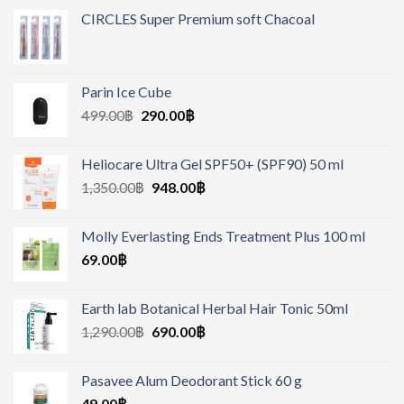
CIRCLES Super Premium soft Chacoal
Parin Ice Cube
499.00
฿
290.00
฿
Heliocare Ultra Gel SPF50+ (SPF90) 50 ml
1,350.00
฿
948.00
฿
Molly Everlasting Ends Treatment Plus 100 ml
69.00
฿
Earth lab Botanical Herbal Hair Tonic 50ml
1,290.00
฿
690.00
฿
Pasavee Alum Deodorant Stick 60 g
49.00
฿