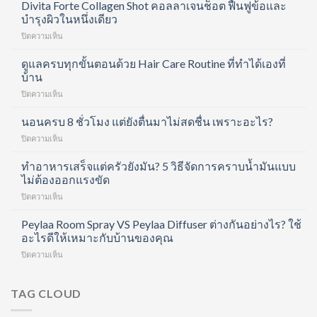
Divita Forte Collagen Shot คอลลาเจนช็อต ฟื้นฟูข้อและ
บำรุงผิวในหนึ่งเดียว
บน
ปิดความเห็น
Divita
Forte
ดูแลครบทุกขั้นตอนด้วย Hair Care Routine ที่ทำได้เองที่
Collagen
บ้าน
Shot
บน
ปิดความเห็น
คอ
ดูแล
ล
ครบ
นอนครบ 8 ชั่วโมง แต่ยังตื่นมาไม่สดชื่น เพราะอะไร?
ลา
ทุก
เจน
บน
ปิดความเห็น
ขั้น
ช็อต
นอน
ตอน
ฟื้นฟู
ครบ
ทำอาหารเสร็จแต่ครัวยังมัน? 5 วิธีจัดการคราบน้ำมันแบบ
ด้วย
ข้อ
8
ไม่ต้องออกแรงขัด
Hair
และ
ชั่วโมง
Care
บำรุง
บน
ปิดความเห็น
แต่
Routine
ผิว
ทำ
ยัง
ที่
ใน
อาหาร
Peylaa Room Spray VS Peylaa Diffuser ต่างกันอย่างไร? ใช้
ตื่น
ทำได้
หนึ่ง
เสร็จ
มา
อะไรดีให้เหมาะกับบ้านของคุณ
เอง
เดียว
แต่
ไม่
ที่
บน
ปิดความเห็น
ครัว
สดชื่น
บ้าน
Peylaa
ยัง
เพราะ
Room
มัน?
อะไร?
Spray
TAG CLOUD
5
VS
วิธี
Peylaa
จัดการ