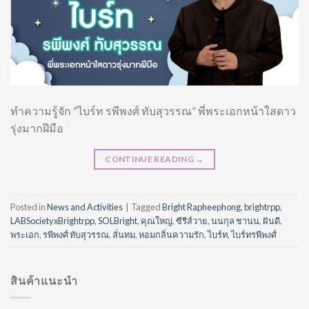
ทำความรู้จัก “ไบร์ท รพีพงศ์ ทับสุวรรณ” พี่พระเอกหน้าใสดาว
รุ่งมากฝีมือ
CONTINUE READING
→
Posted in
News and Activities
|
Tagged
Bright Rapheephong
,
brightrpp
,
LABSocietyxBrightrpp
,
SOLBright
,
คุณใหญ่
,
ซีรีส์วาย
,
นนกุล ชานน
,
ฝันดี
,
พระเอก
,
รพีพงศ์ ทับสุวรรณ
,
ลั่นทม
,
หอมกลิ่นความรัก
,
ไบร์ท
,
ไบร์ทรพีพงศ์
สินค้าแนะนำ