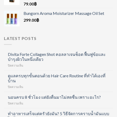
79.00
฿
Bungorn Aroma Moisturizer Massage Oil Set
299.00
฿
LATEST POSTS
Divita Forte Collagen Shot คอลลาเจนช็อต ฟื้นฟูข้อและ
บำรุงผิวในหนึ่งเดียว
บน
ปิดความเห็น
Divita
Forte
ดูแลครบทุกขั้นตอนด้วย Hair Care Routine ที่ทำได้เองที่
Collagen
บ้าน
Shot
บน
ปิดความเห็น
คอ
ดูแล
ล
ครบ
นอนครบ 8 ชั่วโมง แต่ยังตื่นมาไม่สดชื่น เพราะอะไร?
ลา
ทุก
เจน
บน
ปิดความเห็น
ขั้น
ช็อต
นอน
ตอน
ฟื้นฟู
ครบ
ทำอาหารเสร็จแต่ครัวยังมัน? 5 วิธีจัดการคราบน้ำมันแบบ
ด้วย
ข้อ
8