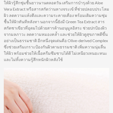
ให้ผิวรู้สึกชุ่มชื้นยาวนานตลอดวัน เสริมการบำรุงด้วย Aloe
Vera Extract หรือสารสกัดว่านหางจระเข้ ที่ช่วยปลอบประโลม
ผิว ลดความแห้งตึงและความระคายเคือง พร้อมเติมความชุ่ม
ชื้นให้ผิวทันทีหลังทา นอกจากนี้ยังมี Green Tea Extract สาร
สกัดชาเขียวที่อุดมไปด้วยสารต้านอนุมูลอิสระ ช่วยปกป้องผิว
จากมลภาวะ ลดความหมองคล้ำ และช่วยให้ผิวดูสุขภาพดีขึ้น
อย่างเป็นธรรมชาติ อีกหนึ่งจุดเด่นคือ Olive-derived Complex
ซึ่งช่วยเสริมเกราะป้องกันผิวตามธรรมชาติ เพิ่มความนุ่มลื่น
ให้ผิว พร้อมช่วยให้เนื้อครีมซึมซาบได้ดี ไม่เหนียวเหนอะหนะ
และไม่ทิ้งความรู้สึกหนักผิวหลังใช้