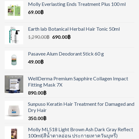
Molly Everlasting Ends Treatment Plus 100 ml
69.00
฿
Earth lab Botanical Herbal Hair Tonic 50ml
1,290.00
฿
690.00
฿
Pasavee Alum Deodorant Stick 60 g
49.00
฿
WellDerma Premium Sapphire Collagen Impact
Fitting Mask 7X
890.00
฿
Sunpuso Keratin Hair Treatment for Damaged and
Dry Hair
350.00
฿
Molly ML518 Light Brown Ash Dark Gray Reflect
100ml(สีน้ำตาลอ่อน ประกายเทาควันบุหรี่)