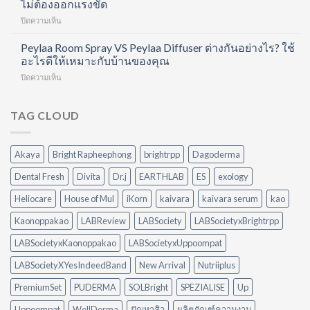
ไม่ต้องออกแรงขัด
Hair
และ
ชั่วโมง
Care
บำรุง
บน
ปิดความเห็น
แต่
Routine
ผิว
ทำ
ยัง
ที่
ใน
อาหาร
Peylaa Room Spray VS Peylaa Diffuser ต่างกันอย่างไร? ใช้
ตื่น
ทำได้
หนึ่ง
เสร็จ
มา
อะไรดีให้เหมาะกับบ้านของคุณ
เอง
เดียว
แต่
ไม่
ที่
บน
ปิดความเห็น
ครัว
สดชื่น
บ้าน
Peylaa
ยัง
เพราะ
Room
มัน?
อะไร?
Spray
TAG CLOUD
5
VS
วิธี
Peylaa
จัดการ
Diffuser
คราบ
Akaya
Bright Rapheephong
brightrpp
Dagoderma
ต่าง
น้ำมัน
กัน
แบบ
Dental Fresh
Divita
Dr.j
EARTHLAB
ES
exology
อย่างไร?
ไม่
ใช้
ต้อง
Heliocare
House of Mul
iKorn
kaivara
kaivara serum
kao
อะไร
ออกแรง
ดี
Kaonoppakao
LABReview
LABSociety
LABSocietyxBrightrpp
ขัด
ให้
เหมาะ
LABSocietyxKaonoppakao
LABSocietyxUppoompat
กับ
LABSocietyXYesIndeedBand
New Arrival
Nutriiplus
บ้าน
ของ
PremiumSet
PUDERMA
SOLBright
SPEZIALISE
Up
คุณ
Uppoompat
WellDerma
ปัญหาสิว
ผลิตภัณฑ์ความงาม