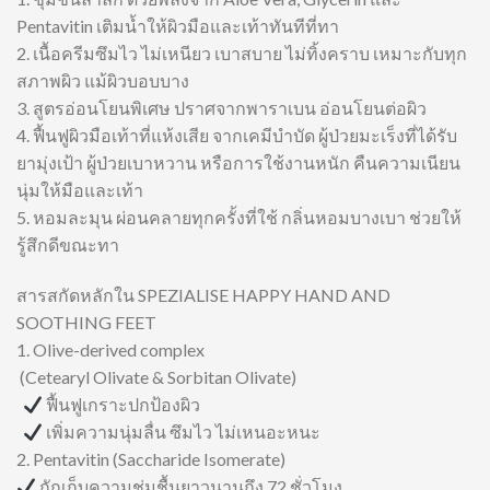
Pentavitin เติมน้ำให้ผิวมือและเท้าทันทีที่ทา
2. เนื้อครีมซึมไว ไม่เหนียว เบาสบาย ไม่ทิ้งคราบ เหมาะกับทุก
สภาพผิว แม้ผิวบอบบาง
3. สูตรอ่อนโยนพิเศษ ปราศจากพาราเบน อ่อนโยนต่อผิว
4. ฟื้นฟูผิวมือเท้าที่แห้งเสีย จากเคมีบำบัด ผู้ป่วยมะเร็งที่ได้รับ
ยามุ่งเป้า ผู้ป่วยเบาหวาน หรือการใช้งานหนัก คืนความเนียน
นุ่มให้มือและเท้า
5. หอมละมุน ผ่อนคลายทุกครั้งที่ใช้ กลิ่นหอมบางเบา ช่วยให้
รู้สึกดีขณะทา
สารสกัดหลักใน SPEZIALISE HAPPY HAND AND
SOOTHING FEET
1. Olive-derived complex
(Cetearyl Olivate & Sorbitan Olivate)
ฟื้นฟูเกราะปกป้องผิว
เพิ่มความนุ่มลื่น ซึมไว ไม่เหนอะหนะ
2. Pentavitin (Saccharide Isomerate)
กักเก็บความชุ่มชื้นยาวนานถึง 72 ชั่วโมง