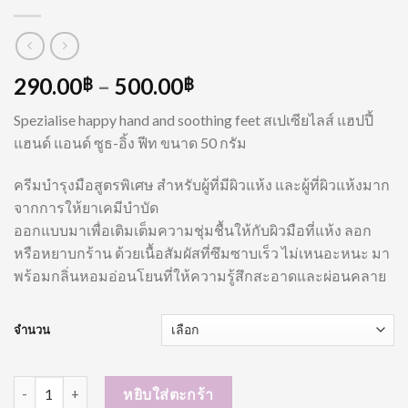
290.00
–
500.00
฿
฿
Spezialise happy hand and soothing feet สเปเซียไลส์ แฮปปี้
แฮนด์ แอนด์ ซูธ-อิ้ง ฟีท ขนาด 50 กรัม
ครีมบำรุงมือสูตรพิเศษ สำหรับผู้ที่มีผิวแห้ง และผู้ที่ผิวแห้งมาก
จากการให้ยาเคมีบำบัด
ออกแบบมาเพื่อเติมเต็มความชุ่มชื้นให้กับผิวมือที่แห้ง ลอก
หรือหยาบกร้าน ด้วยเนื้อสัมผัสที่ซึมซาบเร็ว ไม่เหนอะหนะ มา
พร้อมกลิ่นหอมอ่อนโยนที่ให้ความรู้สึกสะอาดและผ่อนคลาย
จำนวน
จำนวน Spezialise happy hand and soothing feet ชิ้น
หยิบใส่ตะกร้า