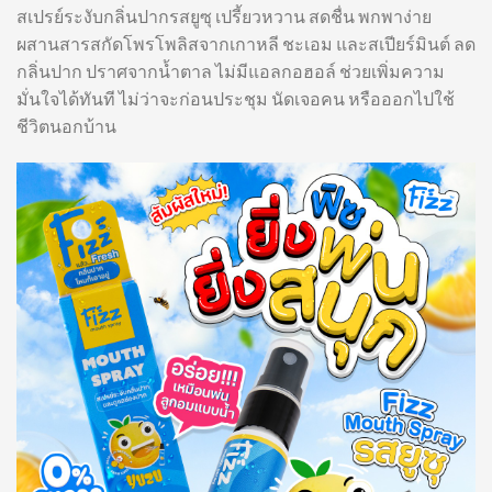
สเปรย์ระงับกลิ่นปากรสยูซุ เปรี้ยวหวาน สดชื่น พกพาง่าย
ผสานสารสกัดโพรโพลิสจากเกาหลี ชะเอม และสเปียร์มินต์ ลด
กลิ่นปาก ปราศจากน้ำตาล ไม่มีแอลกอฮอล์ ช่วยเพิ่มความ
มั่นใจได้ทันที ไม่ว่าจะก่อนประชุม นัดเจอคน หรือออกไปใช้
ชีวิตนอกบ้าน