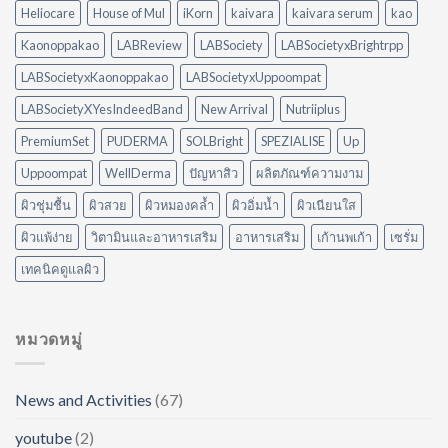
ใช้
ต้อง
Heliocare
House of Mul
iKorn
kaivara
kaivara serum
kao
อะไร
ออกแรง
ดี
Kaonoppakao
LABReview
LABSociety
LABSocietyxBrightrpp
ขัด
ให้
เหมาะ
LABSocietyxKaonoppakao
LABSocietyxUppoompat
กับ
LABSocietyXYesIndeedBand
New Arrival
Nutriiplus
บ้าน
ของ
PremiumSet
PUDERMA
SOLBright
SPEZIALISE
Up
คุณ
Uppoompat
WellDerma
ปัญหาสิว
ผลิตภัณฑ์ความงาม
ผิวชุ่มชื้น
ผิวสวย
ผิวหมองคล้ำ
ผิวอิ่มน้ำ
ผิวเนียนใส
ผิวแพ้ง่าย
วิตามินและอาหารเสริม
อาหารเสริม
เก้านพเก้า
เซรั่ม
เทคนิคดูแลผิว
หมวดหมู่
News and Activities
(67)
youtube
(2)