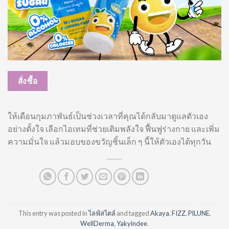
สั่งซื้อ
ให้เดือนกุมภาพันธ์เป็นช่วงเวลาที่คุณได้กลับมาดูแลตัวเอง
อย่างตั้งใจ เลือกไอเทมที่ช่วยเติมพลังใจ ฟื้นฟูร่างกาย และเพิ่ม
ความมั่นใจ แล้วมอบของขวัญชิ้นเล็ก ๆ นี้ให้ตัวเองได้ทุกวัน
This entry was posted in
ไลฟ์สไตล์
and tagged
Akaya
,
FIZZ
,
PILUNE
,
WellDerma
,
Yakyindee
.