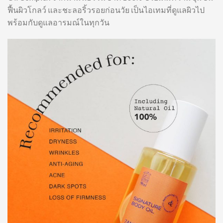
ฟื้นผิวโกลว์ และชะลอริ้วรอยก่อนวัย เป็นไอเทมที่ดูแลผิวไป
พร้อมกับดูแลอารมณ์ในทุกวัน