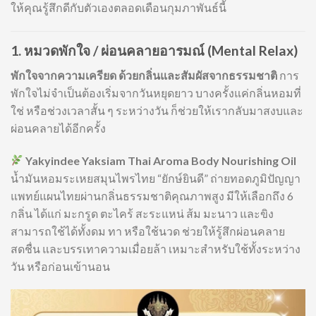
ให้คุณรู้สึกดีกับตัวเองตลอดเดือนกุมภาพันธ์นี้
1. หมวดพักใจ / ผ่อนคลายอารมณ์ (Mental Relax)
พักใจจากความเครียด ด้วยกลิ่นและสัมผัสจากธรรมชาติ
การ
พักใจไม่จำเป็นต้องเริ่มจากวันหยุดยาว บางครั้งแค่กลิ่นหอมที่
ใช่ หรือช่วงเวลาสั้น ๆ ระหว่างวัน ก็ช่วยให้เรากลับมาสงบและ
ผ่อนคลายได้อีกครั้ง
Yakyindee Yaksiam Thai Aroma Body Nourishing Oil
น้ำมันหอมระเหยสมุนไพรไทย “ยักษ์ยินดี” ถ่ายทอดภูมิปัญญา
แพทย์แผนไทยผ่านกลิ่นธรรมชาติคุณภาพสูง มีให้เลือกถึง 6
กลิ่น ได้แก่ มะกรูด ตะไคร้ สะระแหน่ ส้ม มะนาว และขิง
สามารถใช้ได้ทั้งดม ทา หรือใช้นวด ช่วยให้รู้สึกผ่อนคลาย
สดชื่น และบรรเทาความเมื่อยล้า เหมาะสำหรับใช้ทั้งระหว่าง
วัน หรือก่อนเข้านอน