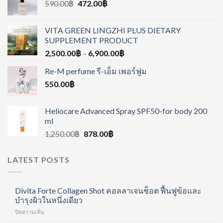
590.00
฿
472.00
฿
VITA GREEN LINGZHI PLUS DIETARY
SUPPLEMENT PRODUCT
2,500.00
฿
–
6,900.00
฿
Re-M perfume รี-เอ็ม เพอร์ฟูม
550.00
฿
Heliocare Advanced Spray SPF50-for body 200
ml
1,250.00
฿
878.00
฿
LATEST POSTS
Divita Forte Collagen Shot คอลลาเจนช็อต ฟื้นฟูข้อและ
บำรุงผิวในหนึ่งเดียว
บน
ปิดความเห็น
Divita