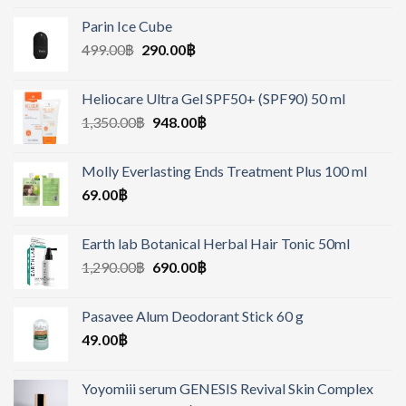
Parin Ice Cube
499.00
฿
290.00
฿
Heliocare Ultra Gel SPF50+ (SPF90) 50 ml
1,350.00
฿
948.00
฿
Molly Everlasting Ends Treatment Plus 100 ml
69.00
฿
Earth lab Botanical Herbal Hair Tonic 50ml
1,290.00
฿
690.00
฿
Pasavee Alum Deodorant Stick 60 g
49.00
฿
Yoyomiii serum GENESIS Revival Skin Complex