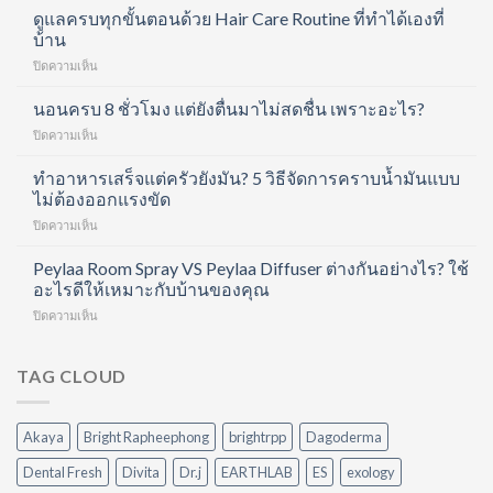
Forte
ดูแลครบทุกขั้นตอนด้วย Hair Care Routine ที่ทำได้เองที่
Collagen
บ้าน
Shot
บน
ปิดความเห็น
คอ
ดูแล
ล
ครบ
นอนครบ 8 ชั่วโมง แต่ยังตื่นมาไม่สดชื่น เพราะอะไร?
ลา
ทุก
เจน
บน
ปิดความเห็น
ขั้น
ช็อต
นอน
ตอน
ฟื้นฟู
ครบ
ทำอาหารเสร็จแต่ครัวยังมัน? 5 วิธีจัดการคราบน้ำมันแบบ
ด้วย
ข้อ
8
ไม่ต้องออกแรงขัด
Hair
และ
ชั่วโมง
Care
บำรุง
บน
ปิดความเห็น
แต่
Routine
ผิว
ทำ
ยัง
ที่
ใน
อาหาร
Peylaa Room Spray VS Peylaa Diffuser ต่างกันอย่างไร? ใช้
ตื่น
ทำได้
หนึ่ง
เสร็จ
มา
อะไรดีให้เหมาะกับบ้านของคุณ
เอง
เดียว
แต่
ไม่
ที่
บน
ปิดความเห็น
ครัว
สดชื่น
บ้าน
Peylaa
ยัง
เพราะ
Room
มัน?
อะไร?
Spray
TAG CLOUD
5
VS
วิธี
Peylaa
จัดการ
Diffuser
คราบ
Akaya
Bright Rapheephong
brightrpp
Dagoderma
ต่าง
น้ำมัน
กัน
แบบ
Dental Fresh
Divita
Dr.j
EARTHLAB
ES
exology
อย่างไร?
ไม่