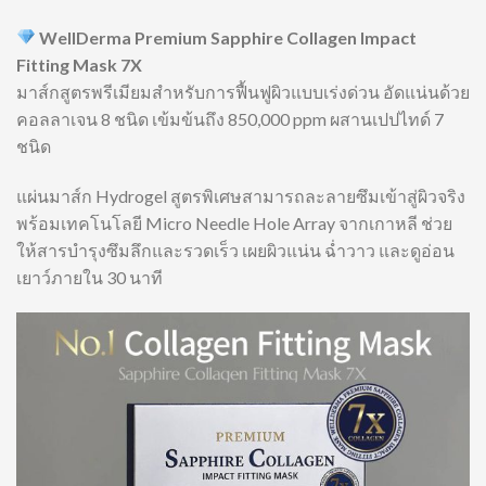
WellDerma Premium Sapphire Collagen Impact
Fitting Mask 7X
มาส์กสูตรพรีเมียมสำหรับการฟื้นฟูผิวแบบเร่งด่วน อัดแน่นด้วย
คอลลาเจน 8 ชนิด เข้มข้นถึง 850,000 ppm ผสานเปปไทด์ 7
ชนิด
แผ่นมาส์ก Hydrogel สูตรพิเศษสามารถละลายซึมเข้าสู่ผิวจริง
พร้อมเทคโนโลยี Micro Needle Hole Array จากเกาหลี ช่วย
ให้สารบำรุงซึมลึกและรวดเร็ว เผยผิวแน่น ฉ่ำวาว และดูอ่อน
เยาว์ภายใน 30 นาที