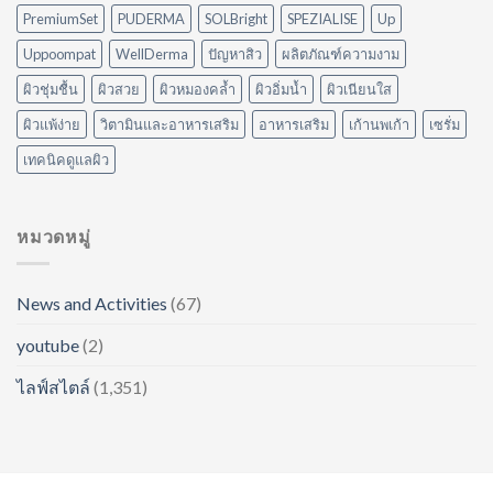
ของ
PremiumSet
PUDERMA
SOLBright
SPEZIALISE
Up
คุณ
Uppoompat
WellDerma
ปัญหาสิว
ผลิตภัณฑ์ความงาม
ผิวชุ่มชื้น
ผิวสวย
ผิวหมองคล้ำ
ผิวอิ่มน้ำ
ผิวเนียนใส
ผิวแพ้ง่าย
วิตามินและอาหารเสริม
อาหารเสริม
เก้านพเก้า
เซรั่ม
เทคนิคดูแลผิว
หมวดหมู่
News and Activities
(67)
youtube
(2)
ไลฟ์สไตล์
(1,351)