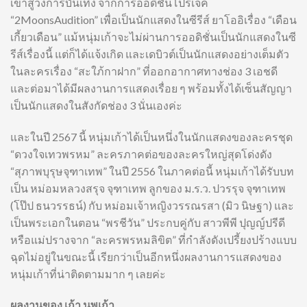
เข้าสู่วงการบันเทิง จากการออดิชั่นโปรเจ็ค
“2MoonsAudition” เพื่อเป็นนักแสดงในซีรีส์ ยาโออิเรื่อง “เดือน
เกี้ยวเดือน” แม้หนุ่มเก้าจะไม่ผ่านการออดิชั่นเป็นนักแสดงในซี
รีส์เรื่องนี้ แต่ก็ได้แจ้งเกิด และเดบิวต์เป็นนักแสดงอย่างเต็มตัว
ในละครเรื่อง “สะใภ้กาฝาก” ที่ออกอากาศทางช่อง 3 เอชดี
และต่อมาได้มีผลงานการแสดงเรื่อย ๆ พร้อมทั้งได้เซ็นสัญญา
เป็นนักแสดงในสังกัดช่อง 3 นั่นเองค่ะ
และในปี 2567 นี้ หนุ่มเก้าได้เป็นหนึ่งในนักแสดงของละครชุด
“ดวงใจเทวพรหม” ละครภาคต่อของละครใหญ่สุดโด่งดัง
“สุภาพบุรุษจุฑาเทพ” ในปี 2556 ในภาคต่อนี้ หนุ่มเก้าได้รับบท
เป็น หม่อมหลวงสรุจ จุฑาเทพ ลูกของ ม.ร.ว. ปวรรุจ จุฑาเทพ
(โป๊ป ธนวรรธน์) กับ หม่อมเจ้าหญิงวรรณรสา (มิว นิษฐา) และ
เป็นพระเอกในตอน “พรชีวัน” ประกบคู่กับ สาวพีพี ปุญญ์ปรีดี
หรือแม่ปรางจาก “ละครพรหมลิขิต” ที่กำลังดังเปรี้ยงปร้างแบบ
ฉุดไม่อยู่ในขณะนี้ เรียกว่าเป็นอีกหนึ่งผลงานการแสดงของ
หนุ่มเก้าที่น่าติดตามมาก ๆ เลยค่ะ
ผลงานของ เก้า นพเก้า