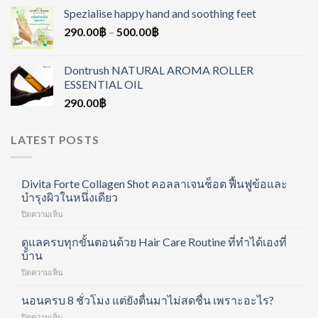
Spezialise happy hand and soothing feet
290.00
฿
–
500.00
฿
Dontrush NATURAL AROMA ROLLER
ESSENTIAL OIL
290.00
฿
LATEST POSTS
Divita Forte Collagen Shot คอลลาเจนช็อต ฟื้นฟูข้อและ
บำรุงผิวในหนึ่งเดียว
บน
ปิดความเห็น
Divita
Forte
ดูแลครบทุกขั้นตอนด้วย Hair Care Routine ที่ทำได้เองที่
Collagen
บ้าน
Shot
บน
ปิดความเห็น
คอ
ดูแล
ล
ครบ
นอนครบ 8 ชั่วโมง แต่ยังตื่นมาไม่สดชื่น เพราะอะไร?
ลา
ทุก
เจน
บน
ปิดความเห็น