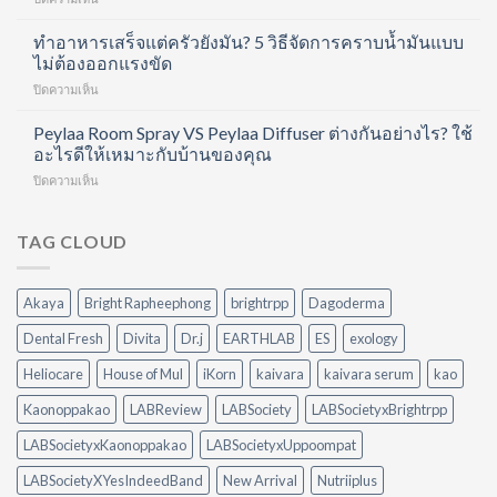
ขั้น
ช็อต
นอน
ตอน
ฟื้นฟู
ครบ
ทำอาหารเสร็จแต่ครัวยังมัน? 5 วิธีจัดการคราบน้ำมันแบบ
ด้วย
ข้อ
8
ไม่ต้องออกแรงขัด
Hair
และ
ชั่วโมง
Care
บำรุง
บน
ปิดความเห็น
แต่
Routine
ผิว
ทำ
ยัง
ที่
ใน
อาหาร
Peylaa Room Spray VS Peylaa Diffuser ต่างกันอย่างไร? ใช้
ตื่น
ทำได้
หนึ่ง
เสร็จ
มา
อะไรดีให้เหมาะกับบ้านของคุณ
เอง
เดียว
แต่
ไม่
ที่
บน
ปิดความเห็น
ครัว
สดชื่น
บ้าน
Peylaa
ยัง
เพราะ
Room
มัน?
อะไร?
Spray
TAG CLOUD
5
VS
วิธี
Peylaa
จัดการ
Diffuser
คราบ
Akaya
Bright Rapheephong
brightrpp
Dagoderma
ต่าง
น้ำมัน
กัน
แบบ
Dental Fresh
Divita
Dr.j
EARTHLAB
ES
exology
อย่างไร?
ไม่
ใช้
ต้อง
Heliocare
House of Mul
iKorn
kaivara
kaivara serum
kao
อะไร
ออกแรง
ดี
Kaonoppakao
LABReview
LABSociety
LABSocietyxBrightrpp
ขัด
ให้
เหมาะ
LABSocietyxKaonoppakao
LABSocietyxUppoompat
กับ
LABSocietyXYesIndeedBand
New Arrival
Nutriiplus
บ้าน