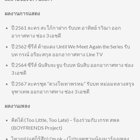
ผลงานการแสดง
ปี 2561 ละคร สะใภ้กาฝาก รับบท อาทิตย์ รวิฌา ออก
อากาศทาง ช่อง 3 เอชดี
ปี 2562 ซีรีส์ ด้ายแดง Until We Meet Again the Series รับ
บท กรณ์ อริยะสกุล ออกอากาศทาง Line TV
ปี 2564 ซีรีส์ นับสิบจะจูบ รับบท นับสิบ ออกอากาศทาง ช่อง
3 เอชดี
ปี 2567 ละครชุด “ดวงใจเทวพรหม” รับบท หม่อมหลวงสรุจ
จุฑาเทพ ออกอากาศทาง ช่อง 3 เอชดี
ผลงานเพลง
คิดได้ (Too Little, Too Late) – ร้องร่วมกับ เกรท สพล
(BOYFRIENDS Project)
ไหวอยู่ (แต่ก็รู้สึก) I’m ok – (โปรเจคชวนน้องมาร้องเพลง