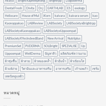
Akaya
Bright Rapheephong
brightrpp
Dagoderma
ต่าง
น้ำมัน
กัน
แบบ
Dental Fresh
Divita
Dr.j
EARTHLAB
ES
exology
อย่างไร?
ไม่
ใช้
ต้อง
Heliocare
House of Mul
iKorn
kaivara
kaivara serum
kao
อะไร
ออกแรง
ดี
Kaonoppakao
LABReview
LABSociety
LABSocietyxBrightrpp
ขัด
ให้
เหมาะ
LABSocietyxKaonoppakao
LABSocietyxUppoompat
กับ
LABSocietyXYesIndeedBand
New Arrival
Nutriiplus
บ้าน
ของ
PremiumSet
PUDERMA
SOLBright
SPEZIALISE
Up
คุณ
Uppoompat
WellDerma
ปัญหาสิว
ผลิตภัณฑ์ความงาม
ผิวชุ่มชื้น
ผิวสวย
ผิวหมองคล้ำ
ผิวอิ่มน้ำ
ผิวเนียนใส
ผิวแพ้ง่าย
วิตามินและอาหารเสริม
อาหารเสริม
เก้านพเก้า
เซรั่ม
เทคนิคดูแลผิว
หมวดหมู่