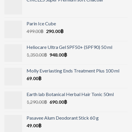
Parin Ice Cube
499.00
฿
290.00
฿
Heliocare Ultra Gel SPF50+ (SPF90) 50 ml
1,350.00
฿
948.00
฿
Molly Everlasting Ends Treatment Plus 100 ml
69.00
฿
Earth lab Botanical Herbal Hair Tonic 50ml
1,290.00
฿
690.00
฿
Pasavee Alum Deodorant Stick 60 g
49.00
฿