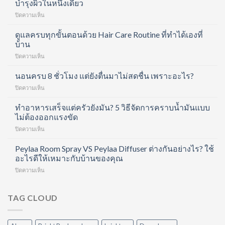
บำรุงผิวในหนึ่งเดียว
บน
ปิดความเห็น
Divita
Forte
ดูแลครบทุกขั้นตอนด้วย Hair Care Routine ที่ทำได้เองที่
Collagen
บ้าน
Shot
บน
ปิดความเห็น
คอ
ดูแล
ล
ครบ
นอนครบ 8 ชั่วโมง แต่ยังตื่นมาไม่สดชื่น เพราะอะไร?
ลา
ทุก
เจน
บน
ปิดความเห็น
ขั้น
ช็อต
นอน
ตอน
ฟื้นฟู
ครบ
ทำอาหารเสร็จแต่ครัวยังมัน? 5 วิธีจัดการคราบน้ำมันแบบ
ด้วย
ข้อ
8
ไม่ต้องออกแรงขัด
Hair
และ
ชั่วโมง
Care
บำรุง
บน
ปิดความเห็น
แต่
Routine
ผิว
ทำ
ยัง
ที่
ใน
อาหาร
Peylaa Room Spray VS Peylaa Diffuser ต่างกันอย่างไร? ใช้
ตื่น
ทำได้
หนึ่ง
เสร็จ
มา
อะไรดีให้เหมาะกับบ้านของคุณ
เอง
เดียว
แต่
ไม่
ที่
บน
ปิดความเห็น
ครัว
สดชื่น
บ้าน
Peylaa
ยัง
เพราะ
Room
มัน?
อะไร?
Spray
TAG CLOUD
5
VS
วิธี
Peylaa
จัดการ
Diffuser
คราบ