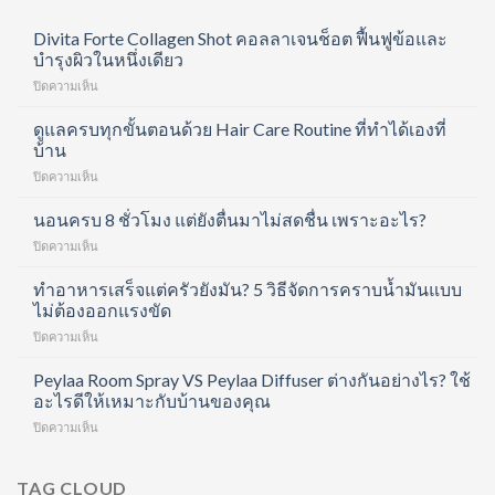
Divita Forte Collagen Shot คอลลาเจนช็อต ฟื้นฟูข้อและ
บำรุงผิวในหนึ่งเดียว
บน
ปิดความเห็น
Divita
Forte
ดูแลครบทุกขั้นตอนด้วย Hair Care Routine ที่ทำได้เองที่
Collagen
บ้าน
Shot
บน
ปิดความเห็น
คอ
ดูแล
ล
ครบ
นอนครบ 8 ชั่วโมง แต่ยังตื่นมาไม่สดชื่น เพราะอะไร?
ลา
ทุก
เจน
บน
ปิดความเห็น
ขั้น
ช็อต
นอน
ตอน
ฟื้นฟู
ครบ
ทำอาหารเสร็จแต่ครัวยังมัน? 5 วิธีจัดการคราบน้ำมันแบบ
ด้วย
ข้อ
8
ไม่ต้องออกแรงขัด
Hair
และ
ชั่วโมง
Care
บำรุง
บน
ปิดความเห็น
แต่
Routine
ผิว
ทำ
ยัง
ที่
ใน
อาหาร
Peylaa Room Spray VS Peylaa Diffuser ต่างกันอย่างไร? ใช้
ตื่น
ทำได้
หนึ่ง
เสร็จ
มา
อะไรดีให้เหมาะกับบ้านของคุณ
เอง
เดียว
แต่
ไม่
ที่
บน
ปิดความเห็น
ครัว
สดชื่น
บ้าน
Peylaa
ยัง
เพราะ
Room
มัน?
อะไร?
Spray
TAG CLOUD
5