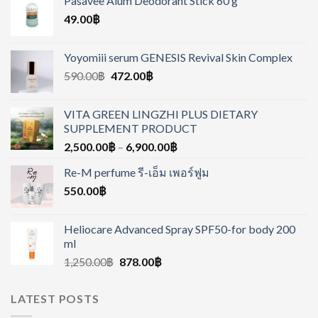
Pasavee Alum Deodorant Stick 60 g
49.00
฿
Yoyomiii serum GENESIS Revival Skin Complex
590.00
฿
472.00
฿
VITA GREEN LINGZHI PLUS DIETARY
SUPPLEMENT PRODUCT
2,500.00
฿
–
6,900.00
฿
Re-M perfume รี-เอ็ม เพอร์ฟูม
550.00
฿
Heliocare Advanced Spray SPF50-for body 200
ml
1,250.00
฿
878.00
฿
LATEST POSTS