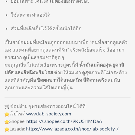
ย้อมเฉพาะโคนได้ ไม่ต้องย้อมทั้งศีรษะ
ใช้สะดวก ทำเองได้
ส่วนที่เหลือเก็บไว้ใช้ครั้งหน้าได้อีก
เป็นยาย้อมผมที่เหมือนถูกออกแบบมาเพื่อ “คนที่อยากดูแลตัว
เอง และคนที่อยากดูแลคนที่รัก” จริงหลังย้อมเสร็จ สีออกมา
สวยมาก ดูเป็นธรรมชาติสุด ๆ
ผมดูนุ่มลื่น ไม่แห้งเสีย เพราะสูตรนี้มี
น้ำมันเมล็ดองุ่น ยูคาลิ
ปตัส และอีฟนิ่งพริมโรส
ช่วยให้ผมเงา ดูสุขภาพดี ไม่กระด้าง
และที่สำคัญคือ
ปิดผมขาวได้แนบสนิท สีติดทนจริง
สมกับ
คุณภาพและความใส่ใจแบบญี่ปุ่น
ช้อปง่าย ๆ ผ่านช่องทางออนไลน์ ได้ที่
เว็บไซต์
www.lab-society.com
Shopee:
https://s.shopee.co.th/9KU5rIMDaA
Lazada:
https://www.lazada.co.th/shop/lab-society-/