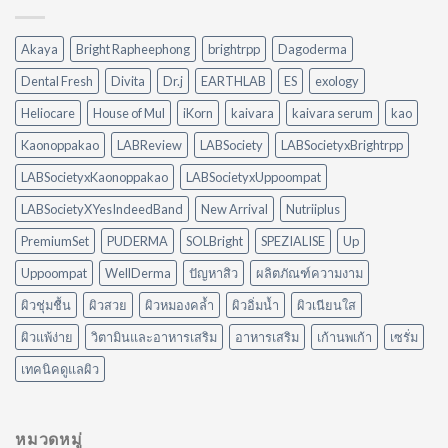
VS
วิธี
Peylaa
จัดการ
Diffuser
คราบ
Akaya
Bright Rapheephong
brightrpp
Dagoderma
ต่าง
น้ำมัน
กัน
แบบ
Dental Fresh
Divita
Dr.j
EARTHLAB
ES
exology
อย่างไร?
ไม่
ใช้
ต้อง
Heliocare
House of Mul
iKorn
kaivara
kaivara serum
kao
อะไร
ออกแรง
ดี
Kaonoppakao
LABReview
LABSociety
LABSocietyxBrightrpp
ขัด
ให้
เหมาะ
LABSocietyxKaonoppakao
LABSocietyxUppoompat
กับ
LABSocietyXYesIndeedBand
New Arrival
Nutriiplus
บ้าน
ของ
PremiumSet
PUDERMA
SOLBright
SPEZIALISE
Up
คุณ
Uppoompat
WellDerma
ปัญหาสิว
ผลิตภัณฑ์ความงาม
ผิวชุ่มชื้น
ผิวสวย
ผิวหมองคล้ำ
ผิวอิ่มน้ำ
ผิวเนียนใส
ผิวแพ้ง่าย
วิตามินและอาหารเสริม
อาหารเสริม
เก้านพเก้า
เซรั่ม
เทคนิคดูแลผิว
หมวดหมู่