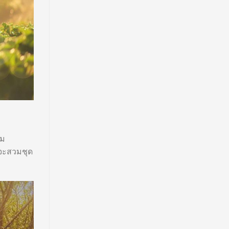
ถม
 จะสวมชุด