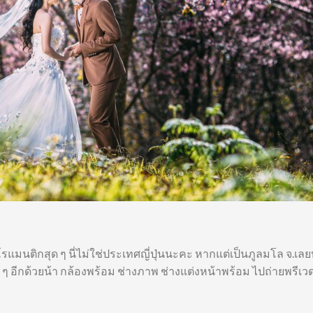
รแมนติกสุด ๆ นี่ไม่ใช่ประเทศญี่ปุ่นนะคะ หากแต่เป็นภูลมโล จ.เลย
ๆ อีกด้วยน้า กล้องพร้อม ช่างภาพ ช่างแต่งหน้าพร้อม ไปถ่ายพรีเวดด