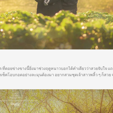
ที่ดอยข่างขางนี้ยิ่งมาช่วงฤดูหนาวบอกได้คำเดียวว่าสวยจับใจ แ
เซ็ตโอบกอดอย่างละมุนต้องมา อยากสวมชุดเจ้าสาวพลิ้ว ๆ ก็สวย