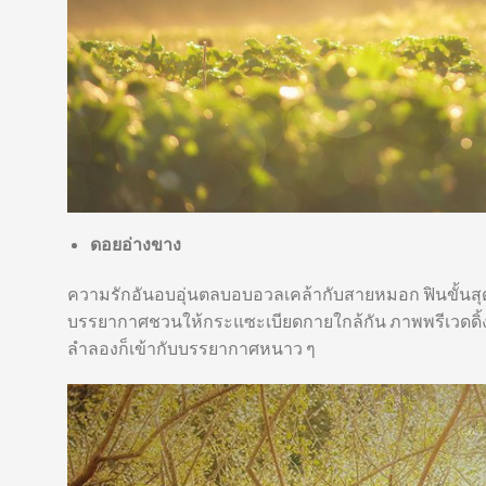
ดอยอ่างขาง
ความรักอันอบอุ่นตลบอบอวลเคล้ากับสายหมอก ฟินขั้นสุด 
บรรยากาศชวนให้กระแซะเบียดกายใกล้กัน ภาพพรีเวดดิ้ง
ลำลองก็เข้ากับบรรยากาศหนาว ๆ