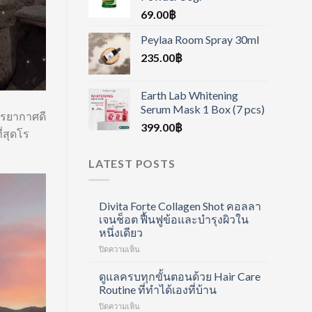
69.00
฿
Peylaa Room Spray 30ml
235.00
฿
Earth Lab Whitening
Serum Mask 1 Box (7 pcs)
บรรยากาศดี
399.00
฿
่สุดโร
LATEST POSTS
Divita Forte Collagen Shot คอลลา
เจนช็อต ฟื้นฟูข้อและบำรุงผิวใน
หนึ่งเดียว
บน
ปิดความเห็น
Divita
Forte
ดูแลครบทุกขั้นตอนด้วย Hair Care
Collagen
Routine ที่ทำได้เองที่บ้าน
Shot
บน
ปิดความเห็น
คอ