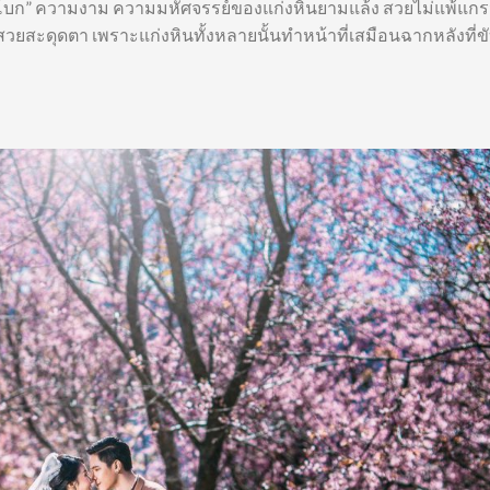
มพันโบก” ความงาม ความมหัศจรรย์ของแก่งหินยามแล้ง สวยไม่แพ้แก
วยสะดุดตา เพราะแก่งหินทั้งหลายนั้นทำหน้าที่เสมือนฉากหลังที่ขั