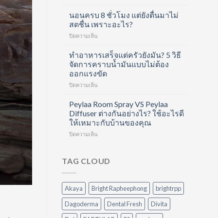
ดูแล
ล
ครบ
นอนครบ 8 ชั่วโมง แต่ยังตื่นมาไม่
ลา
ทุก
เจน
สดชื่น เพราะอะไร?
ขั้น
ช็อต
บน
ปิดความเห็น
ตอน
ฟื้นฟู
นอน
ด้วย
ข้อ
ครบ
ทำอาหารเสร็จแต่ครัวยังมัน? 5 วิธี
Hair
และ
8
Care
จัดการคราบน้ำมันแบบไม่ต้อง
บำรุง
ชั่วโมง
Routine
ผิว
ออกแรงขัด
แต่
ที่
ใน
บน
ปิดความเห็น
ยัง
ทำได้
หนึ่ง
ทำ
ตื่น
เอง
เดียว
อาหาร
มา
Peylaa Room Spray VS Peylaa
ที่
เสร็จ
ไม่
บ้าน
Diffuser ต่างกันอย่างไร? ใช้อะไรดี
แต่
สดชื่น
ให้เหมาะกับบ้านของคุณ
ครัว
เพราะ
บน
ปิดความเห็น
ยัง
อะไร?
Peylaa
มัน?
Room
5
Spray
วิธี
TAG CLOUD
VS
จัดการ
Peylaa
คราบ
Diffuser
น้ำมัน
Akaya
Bright Rapheephong
brightrpp
ต่าง
แบบ
กัน
ไม่
Dagoderma
Dental Fresh
Divita
อย่างไร?
ต้อง
ใช้
ออกแรง