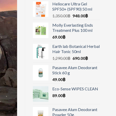
Heliocare Ultra Gel
SPF50+ (SPF90) 50 ml
1,350.00
฿
948.00
฿
Molly Everlasting Ends
Treatment Plus 100 ml
69.00
฿
Earth lab Botanical Herbal
Hair Tonic 50ml
1,290.00
฿
690.00
฿
Pasavee Alum Deodorant
Stick 60 g
49.00
฿
Eco-Sense WIPES CLEAN
89.00
฿
Pasavee Alum Deodorant
Powder 50g.