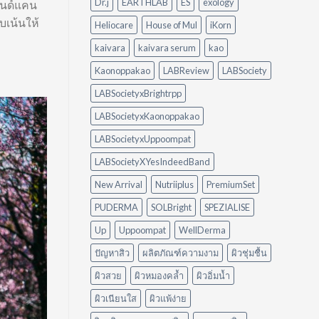
Dr.j
EARTHLAB
ES
exology
รนด์แคน
อะไร
ขัด
บเน้นให้
ดี
Heliocare
House of Mul
iKorn
ให้
เหมาะ
kaivara
kaivara serum
kao
กับ
Kaonoppakao
LABReview
LABSociety
บ้าน
ของ
LABSocietyxBrightrpp
คุณ
LABSocietyxKaonoppakao
LABSocietyxUppoompat
LABSocietyXYesIndeedBand
New Arrival
Nutriiplus
PremiumSet
PUDERMA
SOLBright
SPEZIALISE
Up
Uppoompat
WellDerma
ปัญหาสิว
ผลิตภัณฑ์ความงาม
ผิวชุ่มชื้น
ผิวสวย
ผิวหมองคล้ำ
ผิวอิ่มน้ำ
ผิวเนียนใส
ผิวแพ้ง่าย