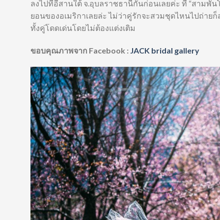
ลงไปที่อีสานใต้ จ.อุบลราชธานีกันก่อนเลยค่ะ ที่ “สา
ยอนของอเมริกาเลยล่ะ ไม่ว่าคู่รักจะสวมชุดไหนไปถ่ายก็ส
ทั้งคู่โดดเด่นโดยไม่ต้องแต่งเติม
ขอบคุณภาพจาก Facebook
:
JACK bridal gallery