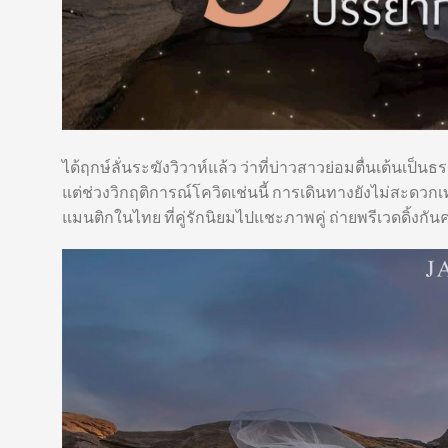
ได้ฤกษ์ลั่นระฆังวิวาห์แล้ว ว่าที่บ่าวสาวย่อมตื่นเต้น
แต่ช่วงวิกฤติการณ์โควิดเช่นนี้ การเดินทางยังไม่สะดวกเท
แมนติกในไทย ที่คู่รักนิยมไปแชะภาพคู่ ถ่ายพรีเวดดิ้งกั