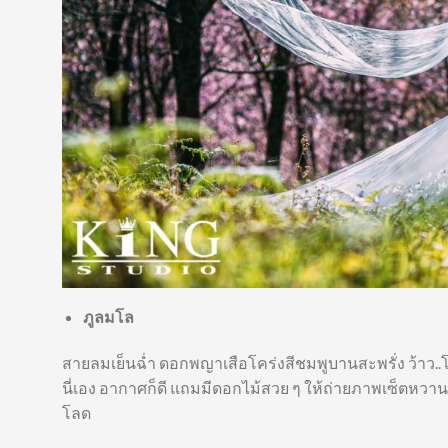
ภูลมโล
สายลมเย็นฉ่ำ ดอกพญาเสือโคร่งสีชมพูบานสะพรั่ง ว้าว..โ
นี่เอง อากาศก็ดี แถมมีดอกไม้สวย ๆ ให้ถ่ายภาพเซ็ตหวาน 
โลด