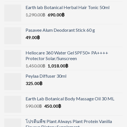
Earth lab Botanical Herbal Hair Tonic 50ml
1,290.00
฿
690.00
฿
Pasavee Alum Deodorant Stick 60 g
49.00
฿
Heliocare 360 Water Gel SPF50+ PA++++
Protector Solar/Sunscreen
1,450.00
฿
1,018.00
฿
Peylaa Diffuser 30ml
325.00
฿
Earth Lab Botanical Body Massage Oil 30 ML
590.00
฿
450.00
฿
โปรตีนพืช Plant Always Plant Protein Vanilla
Flavour Dietary Supplement