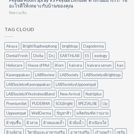
ทำได้
หนึ่ง
เสร็จ
มา
อะไรดีให้เหมาะกับบ้านของคุณ
เอง
เดียว
แต่
ไม่
ที่
บน
ปิดความเห็น
ครัว
สดชื่น
บ้าน
Peylaa
ยัง
เพราะ
Room
มัน?
อะไร?
Spray
TAG CLOUD
5
VS
วิธี
Peylaa
จัดการ
Diffuser
คราบ
Akaya
Bright Rapheephong
brightrpp
Dagoderma
ต่าง
น้ำมัน
กัน
แบบ
Dental Fresh
Divita
Dr.j
EARTHLAB
ES
exology
อย่างไร?
ไม่
ใช้
ต้อง
Heliocare
House of Mul
iKorn
kaivara
kaivara serum
kao
อะไร
ออกแรง
ดี
Kaonoppakao
LABReview
LABSociety
LABSocietyxBrightrpp
ขัด
ให้
เหมาะ
LABSocietyxKaonoppakao
LABSocietyxUppoompat
กับ
LABSocietyXYesIndeedBand
New Arrival
Nutriiplus
บ้าน
ของ
PremiumSet
PUDERMA
SOLBright
SPEZIALISE
Up
คุณ
Uppoompat
WellDerma
ปัญหาสิว
ผลิตภัณฑ์ความงาม
ผิวชุ่มชื้น
ผิวสวย
ผิวหมองคล้ำ
ผิวอิ่มน้ำ
ผิวเนียนใส
ผิวแพ้ง่าย
วิตามินและอาหารเสริม
อาหารเสริม
เก้านพเก้า
เซรั่ม