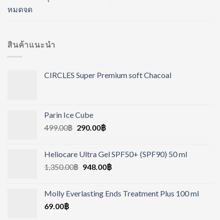
หมดจด
สินค้าแนะนำ
CIRCLES Super Premium soft Chacoal
Parin Ice Cube
499.00
฿
290.00
฿
Heliocare Ultra Gel SPF50+ (SPF90) 50 ml
1,350.00
฿
948.00
฿
Molly Everlasting Ends Treatment Plus 100 ml
69.00
฿