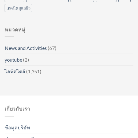
เทคนิคดูแลผิว
หมวดหมู่
News and Activities
(67)
youtube
(2)
ไลฟ์สไตล์
(1,351)
เกี่ยวกับเรา
ข้อมูลบริษัท