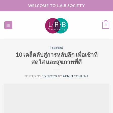
Skip
WELCOME TO L.A.B SOCIETY
to
content
0
ไลฟ์สไตล์
10 เคล็ดลับสู่การหลับลึก เพื่อเช้าที่
สดใส และสุขภาพที่ดี
POSTED ON
30/08/2024
BY
ADMIN CONTENT