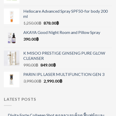
Heliocare Advanced Spray SPF50-for body 200
ml
1,250.00
฿
878.00
฿
AKAYA Good Night Room and Pillow Spray
390.00
฿
K MISOO PRESTIGE GINSENG PURE GLOW
CLEANSER
990.00
฿
849.00
฿
PARIN IPL LASER MULTIFUNCTION GEN 3
3,990.00
฿
2,990.00
฿
LATEST POSTS
Divita Forte Collagen Shot คอลลาเจนช็อต ฟื้นฟูข้อและ