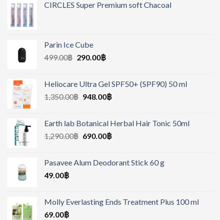
CIRCLES Super Premium soft Chacoal
Parin Ice Cube
499.00
฿
290.00
฿
Heliocare Ultra Gel SPF50+ (SPF90) 50 ml
1,350.00
฿
948.00
฿
Earth lab Botanical Herbal Hair Tonic 50ml
1,290.00
฿
690.00
฿
Pasavee Alum Deodorant Stick 60 g
49.00
฿
Molly Everlasting Ends Treatment Plus 100 ml
69.00
฿