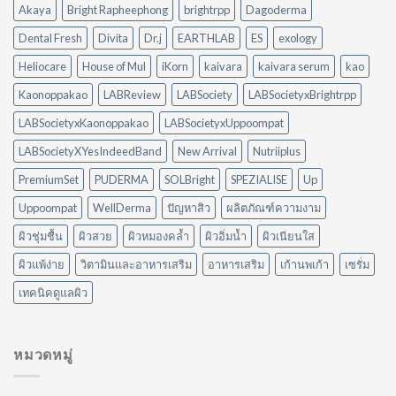
Diffuser
คราบ
Akaya
Bright Rapheephong
brightrpp
Dagoderma
ต่าง
น้ำมัน
กัน
แบบ
Dental Fresh
Divita
Dr.j
EARTHLAB
ES
exology
อย่างไร?
ไม่
ใช้
ต้อง
Heliocare
House of Mul
iKorn
kaivara
kaivara serum
kao
อะไร
ออกแรง
ดี
Kaonoppakao
LABReview
LABSociety
LABSocietyxBrightrpp
ขัด
ให้
เหมาะ
LABSocietyxKaonoppakao
LABSocietyxUppoompat
กับ
LABSocietyXYesIndeedBand
New Arrival
Nutriiplus
บ้าน
ของ
PremiumSet
PUDERMA
SOLBright
SPEZIALISE
Up
คุณ
Uppoompat
WellDerma
ปัญหาสิว
ผลิตภัณฑ์ความงาม
ผิวชุ่มชื้น
ผิวสวย
ผิวหมองคล้ำ
ผิวอิ่มน้ำ
ผิวเนียนใส
ผิวแพ้ง่าย
วิตามินและอาหารเสริม
อาหารเสริม
เก้านพเก้า
เซรั่ม
เทคนิคดูแลผิว
หมวดหมู่