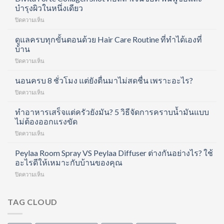
บำรุงผิวในหนึ่งเดียว
บน
ปิดความเห็น
Divita
Forte
ดูแลครบทุกขั้นตอนด้วย Hair Care Routine ที่ทำได้เองที่
Collagen
บ้าน
Shot
บน
ปิดความเห็น
คอ
ดูแล
ล
ครบ
นอนครบ 8 ชั่วโมง แต่ยังตื่นมาไม่สดชื่น เพราะอะไร?
ลา
ทุก
เจน
บน
ปิดความเห็น
ขั้น
ช็อต
นอน
ตอน
ฟื้นฟู
ครบ
ทำอาหารเสร็จแต่ครัวยังมัน? 5 วิธีจัดการคราบน้ำมันแบบ
ด้วย
ข้อ
8
ไม่ต้องออกแรงขัด
Hair
และ
ชั่วโมง
Care
บำรุง
บน
ปิดความเห็น
แต่
Routine
ผิว
ทำ
ยัง
ที่
ใน
อาหาร
Peylaa Room Spray VS Peylaa Diffuser ต่างกันอย่างไร? ใช้
ตื่น
ทำได้
หนึ่ง
เสร็จ
มา
อะไรดีให้เหมาะกับบ้านของคุณ
เอง
เดียว
แต่
ไม่
ที่
บน
ปิดความเห็น
ครัว
สดชื่น
บ้าน
Peylaa
ยัง
เพราะ
Room
มัน?
อะไร?
Spray
TAG CLOUD
5
VS
วิธี
Peylaa
จัดการ