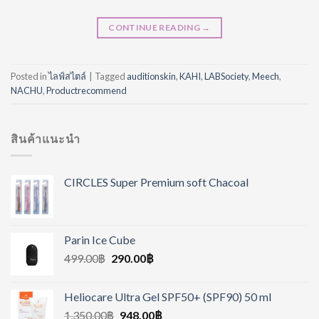
CONTINUE READING
→
Posted in
ไลฟ์สไตล์
|
Tagged
auditionskin
,
KAHI
,
LABSociety
,
Meech
,
NACHU
,
Productrecommend
สินค้าแนะนำ
CIRCLES Super Premium soft Chacoal
Parin Ice Cube
499.00
฿
290.00
฿
Heliocare Ultra Gel SPF50+ (SPF90) 50 ml
1,350.00
฿
948.00
฿