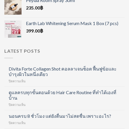
Peylaa Room Spray 30ml
235.00
฿
Earth Lab Whitening Serum Mask 1 Box (7 pcs)
399.00
฿
LATEST POSTS
Divita Forte Collagen Shot คอลลาเจนช็อต ฟื้นฟูข้อและ
บำรุงผิวในหนึ่งเดียว
บน
ปิดความเห็น
Divita
Forte
ดูแลครบทุกขั้นตอนด้วย Hair Care Routine ที่ทำได้เองที่
Collagen
บ้าน
Shot
บน
ปิดความเห็น
คอ
ดูแล
ล
ครบ
นอนครบ 8 ชั่วโมง แต่ยังตื่นมาไม่สดชื่น เพราะอะไร?
ลา
ทุก
เจน
บน
ปิดความเห็น
ขั้น
ช็อต
นอน
ตอน