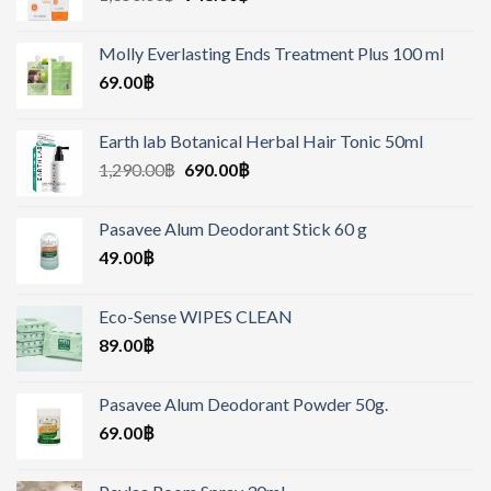
Molly Everlasting Ends Treatment Plus 100 ml
69.00
฿
Earth lab Botanical Herbal Hair Tonic 50ml
1,290.00
฿
690.00
฿
Pasavee Alum Deodorant Stick 60 g
49.00
฿
Eco-Sense WIPES CLEAN
89.00
฿
Pasavee Alum Deodorant Powder 50g.
69.00
฿