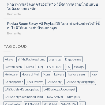
ฟื้นฟู
ครบ
ทำอาหารเสร็จแต่ครัวยังมัน? 5 วิธีจัดการคราบน้ำมันแบบ
ด้วย
ข้อ
8
ไม่ต้องออกแรงขัด
Hair
และ
ชั่วโมง
Care
บำรุง
บน
ปิดความเห็น
แต่
Routine
ผิว
ทำ
ยัง
ที่
ใน
อาหาร
Peylaa Room Spray VS Peylaa Diffuser ต่างกันอย่างไร? ใช้
ตื่น
ทำได้
หนึ่ง
เสร็จ
มา
อะไรดีให้เหมาะกับบ้านของคุณ
เอง
เดียว
แต่
ไม่
ที่
บน
ปิดความเห็น
ครัว
สดชื่น
บ้าน
Peylaa
ยัง
เพราะ
Room
มัน?
อะไร?
Spray
TAG CLOUD
5
VS
วิธี
Peylaa
จัดการ
Diffuser
คราบ
Akaya
Bright Rapheephong
brightrpp
Dagoderma
ต่าง
น้ำมัน
กัน
แบบ
Dental Fresh
Divita
Dr.j
EARTHLAB
ES
exology
อย่างไร?
ไม่
ใช้
ต้อง
Heliocare
House of Mul
iKorn
kaivara
kaivara serum
kao
อะไร
ออกแรง
ดี
Kaonoppakao
LABReview
LABSociety
LABSocietyxBrightrpp
ขัด
ให้
เหมาะ
LABSocietyxKaonoppakao
LABSocietyxUppoompat
กับ
LABSocietyXYesIndeedBand
New Arrival
Nutriiplus
บ้าน
ของ
PremiumSet
PUDERMA
SOLBright
SPEZIALISE
Up
คุณ