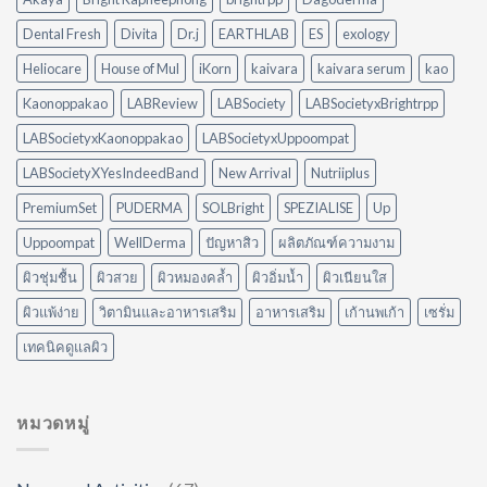
ต่าง
น้ำมัน
กัน
แบบ
Dental Fresh
Divita
Dr.j
EARTHLAB
ES
exology
อย่างไร?
ไม่
ใช้
ต้อง
Heliocare
House of Mul
iKorn
kaivara
kaivara serum
kao
อะไร
ออกแรง
ดี
Kaonoppakao
LABReview
LABSociety
LABSocietyxBrightrpp
ขัด
ให้
เหมาะ
LABSocietyxKaonoppakao
LABSocietyxUppoompat
กับ
LABSocietyXYesIndeedBand
New Arrival
Nutriiplus
บ้าน
ของ
PremiumSet
PUDERMA
SOLBright
SPEZIALISE
Up
คุณ
Uppoompat
WellDerma
ปัญหาสิว
ผลิตภัณฑ์ความงาม
ผิวชุ่มชื้น
ผิวสวย
ผิวหมองคล้ำ
ผิวอิ่มน้ำ
ผิวเนียนใส
ผิวแพ้ง่าย
วิตามินและอาหารเสริม
อาหารเสริม
เก้านพเก้า
เซรั่ม
เทคนิคดูแลผิว
หมวดหมู่