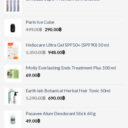
Parin Ice Cube
499.00
฿
290.00
฿
Heliocare Ultra Gel SPF50+ (SPF90) 50 ml
1,350.00
฿
948.00
฿
Molly Everlasting Ends Treatment Plus 100 ml
69.00
฿
Earth lab Botanical Herbal Hair Tonic 50ml
1,290.00
฿
690.00
฿
Pasavee Alum Deodorant Stick 60 g
49.00
฿