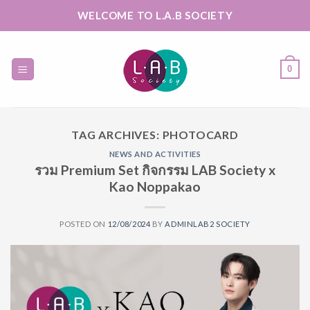
Skip
WELCOME TO L.A.B SOCIETY
to
content
0
TAG ARCHIVES:
PHOTOCARD
NEWS AND ACTIVITIES
รวม Premium Set กิจกรรม LAB Society x
Kao Noppakao
POSTED ON
12/08/2024
BY
ADMINLAB2 SOCIETY