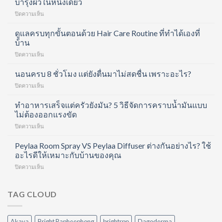
บำรุงผิวในหนึ่งเดียว
บน
ปิดความเห็น
Divita
Forte
ดูแลครบทุกขั้นตอนด้วย Hair Care Routine ที่ทำได้เองที่
Collagen
บ้าน
Shot
บน
ปิดความเห็น
คอ
ดูแล
ล
ครบ
นอนครบ 8 ชั่วโมง แต่ยังตื่นมาไม่สดชื่น เพราะอะไร?
ลา
ทุก
เจน
บน
ปิดความเห็น
ขั้น
ช็อต
นอน
ตอน
ฟื้นฟู
ครบ
ทำอาหารเสร็จแต่ครัวยังมัน? 5 วิธีจัดการคราบน้ำมันแบบ
ด้วย
ข้อ
8
ไม่ต้องออกแรงขัด
Hair
และ
ชั่วโมง
Care
บำรุง
บน
ปิดความเห็น
แต่
Routine
ผิว
ทำ
ยัง
ที่
ใน
อาหาร
Peylaa Room Spray VS Peylaa Diffuser ต่างกันอย่างไร? ใช้
ตื่น
ทำได้
หนึ่ง
เสร็จ
มา
อะไรดีให้เหมาะกับบ้านของคุณ
เอง
เดียว
แต่
ไม่
ที่
บน
ปิดความเห็น
ครัว
สดชื่น
บ้าน
Peylaa
ยัง
เพราะ
Room
มัน?
อะไร?
Spray
TAG CLOUD
5
VS
วิธี
Peylaa
จัดการ
Diffuser
คราบ
Akaya
Bright Rapheephong
brightrpp
Dagoderma