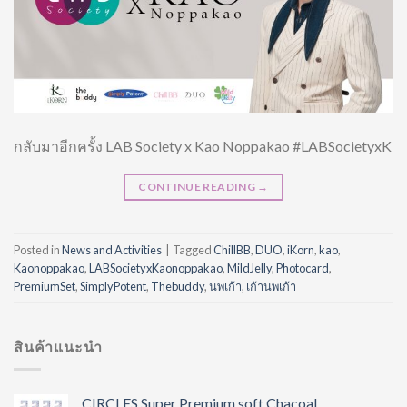
กลับมาอีกครั้ง LAB Society x Kao Noppakao #LABSocietyxK
CONTINUE READING
→
Posted in
News and Activities
|
Tagged
ChillBB
,
DUO
,
iKorn
,
kao
,
Kaonoppakao
,
LABSocietyxKaonoppakao
,
MildJelly
,
Photocard
,
PremiumSet
,
SimplyPotent
,
Thebuddy
,
นพเก้า
,
เก้านพเก้า
สินค้าแนะนำ
CIRCLES Super Premium soft Chacoal