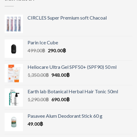
CIRCLES Super Premium soft Chacoal
Parin Ice Cube
499.00
฿
290.00
฿
Heliocare Ultra Gel SPF50+ (SPF90) 50 ml
1,350.00
฿
948.00
฿
Earth lab Botanical Herbal Hair Tonic 50ml
1,290.00
฿
690.00
฿
Pasavee Alum Deodorant Stick 60 g
49.00
฿