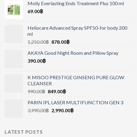
Molly Everlasting Ends Treatment Plus 100 ml
69.00
฿
Heliocare Advanced Spray SPF50-for body 200
ml
1,250.00
฿
878.00
฿
AKAYA Good Night Room and Pillow Spray
390.00
฿
K MISOO PRESTIGE GINSENG PURE GLOW
CLEANSER
990.00
฿
849.00
฿
PARIN IPL LASER MULTIFUNCTION GEN 3
3,990.00
฿
2,990.00
฿
LATEST POSTS