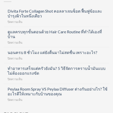
Divita Forte Collagen Shot คอลลาเจนช็อต ฟื้นฟูข้อและ
บำรุงผิวในหนึ่งเดียว
บน
ปิดความเห็น
Divita
Forte
ดูแลครบทุกขั้นตอนด้วย Hair Care Routine ที่ทำได้เองที่
Collagen
บ้าน
Shot
บน
ปิดความเห็น
คอ
ดูแล
ล
ครบ
นอนครบ 8 ชั่วโมง แต่ยังตื่นมาไม่สดชื่น เพราะอะไร?
ลา
ทุก
เจน
บน
ปิดความเห็น
ขั้น
ช็อต
นอน
ตอน
ฟื้นฟู
ครบ
ทำอาหารเสร็จแต่ครัวยังมัน? 5 วิธีจัดการคราบน้ำมันแบบ
ด้วย
ข้อ
8
ไม่ต้องออกแรงขัด
Hair
และ
ชั่วโมง
Care
บำรุง
บน
ปิดความเห็น
แต่
Routine
ผิว
ทำ
ยัง
ที่
ใน
อาหาร
Peylaa Room Spray VS Peylaa Diffuser ต่างกันอย่างไร? ใช้
ตื่น
ทำได้
หนึ่ง
เสร็จ
มา
อะไรดีให้เหมาะกับบ้านของคุณ
เอง
เดียว
แต่
ไม่
ที่
บน
ปิดความเห็น
ครัว
สดชื่น
บ้าน
Peylaa
ยัง
เพราะ
Room
มัน?
อะไร?
Spray