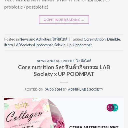
probiotic / postbiotic)
CONTINUE READING
→
Posted in
News and Activities
,
ไลฟ์สไตล์
|
Tagged
Core nutrition
,
Dumble
,
iKorn
,
LABSocietyxUppoompat
,
Solskin
,
Up
,
Uppoompat
NEWS AND ACTIVITIES
,
ไลฟ์สไตล์
Core nutrition Set สินค้ากิจกรรม LAB
Society x UP POOMPAT
POSTED ON
09/05/2024
BY
ADMINLAB2 SOCIETY