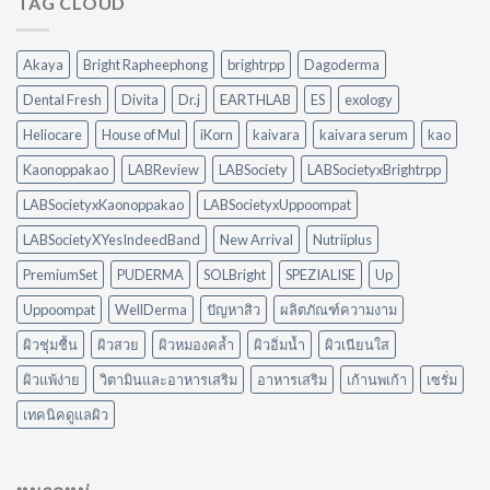
TAG CLOUD
5
VS
วิธี
Peylaa
จัดการ
Diffuser
คราบ
Akaya
Bright Rapheephong
brightrpp
Dagoderma
ต่าง
น้ำมัน
กัน
แบบ
Dental Fresh
Divita
Dr.j
EARTHLAB
ES
exology
อย่างไร?
ไม่
ใช้
ต้อง
Heliocare
House of Mul
iKorn
kaivara
kaivara serum
kao
อะไร
ออกแรง
ดี
Kaonoppakao
LABReview
LABSociety
LABSocietyxBrightrpp
ขัด
ให้
เหมาะ
LABSocietyxKaonoppakao
LABSocietyxUppoompat
กับ
LABSocietyXYesIndeedBand
New Arrival
Nutriiplus
บ้าน
ของ
PremiumSet
PUDERMA
SOLBright
SPEZIALISE
Up
คุณ
Uppoompat
WellDerma
ปัญหาสิว
ผลิตภัณฑ์ความงาม
ผิวชุ่มชื้น
ผิวสวย
ผิวหมองคล้ำ
ผิวอิ่มน้ำ
ผิวเนียนใส
ผิวแพ้ง่าย
วิตามินและอาหารเสริม
อาหารเสริม
เก้านพเก้า
เซรั่ม
เทคนิคดูแลผิว