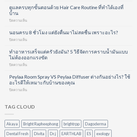
Divita
Forte
ดูแลครบทุกขั้นตอนด้วย Hair Care Routine ที่ทำได้เองที่
Collagen
บ้าน
Shot
บน
ปิดความเห็น
คอ
ดูแล
ล
ครบ
นอนครบ 8 ชั่วโมง แต่ยังตื่นมาไม่สดชื่น เพราะอะไร?
ลา
ทุก
เจน
บน
ปิดความเห็น
ขั้น
ช็อต
นอน
ตอน
ฟื้นฟู
ครบ
ทำอาหารเสร็จแต่ครัวยังมัน? 5 วิธีจัดการคราบน้ำมันแบบ
ด้วย
ข้อ
8
ไม่ต้องออกแรงขัด
Hair
และ
ชั่วโมง
Care
บำรุง
บน
ปิดความเห็น
แต่
Routine
ผิว
ทำ
ยัง
ที่
ใน
อาหาร
Peylaa Room Spray VS Peylaa Diffuser ต่างกันอย่างไร? ใช้
ตื่น
ทำได้
หนึ่ง
เสร็จ
มา
อะไรดีให้เหมาะกับบ้านของคุณ
เอง
เดียว
แต่
ไม่
ที่
บน
ปิดความเห็น
ครัว
สดชื่น
บ้าน
Peylaa
ยัง
เพราะ
Room
มัน?
อะไร?
Spray
TAG CLOUD
5
VS
วิธี
Peylaa
จัดการ
Diffuser
คราบ
Akaya
Bright Rapheephong
brightrpp
Dagoderma
ต่าง
น้ำมัน
กัน
แบบ
Dental Fresh
Divita
Dr.j
EARTHLAB
ES
exology
อย่างไร?