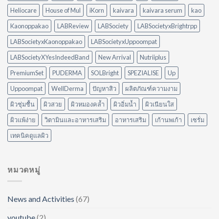
ไม่
ใช้
ต้อง
Heliocare
House of Mul
iKorn
kaivara
kaivara serum
kao
อะไร
ออกแรง
ดี
Kaonoppakao
LABReview
LABSociety
LABSocietyxBrightrpp
ขัด
ให้
เหมาะ
LABSocietyxKaonoppakao
LABSocietyxUppoompat
กับ
LABSocietyXYesIndeedBand
New Arrival
Nutriiplus
บ้าน
ของ
PremiumSet
PUDERMA
SOLBright
SPEZIALISE
Up
คุณ
Uppoompat
WellDerma
ปัญหาสิว
ผลิตภัณฑ์ความงาม
ผิวชุ่มชื้น
ผิวสวย
ผิวหมองคล้ำ
ผิวอิ่มน้ำ
ผิวเนียนใส
ผิวแพ้ง่าย
วิตามินและอาหารเสริม
อาหารเสริม
เก้านพเก้า
เซรั่ม
เทคนิคดูแลผิว
หมวดหมู่
News and Activities
(67)
youtube
(2)