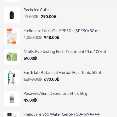
Parin Ice Cube
499.00
฿
290.00
฿
Heliocare Ultra Gel SPF50+ (SPF90) 50 ml
1,350.00
฿
948.00
฿
Molly Everlasting Ends Treatment Plus 100 ml
69.00
฿
Earth lab Botanical Herbal Hair Tonic 50ml
1,290.00
฿
690.00
฿
Pasavee Alum Deodorant Stick 60 g
49.00
฿
Heliocare 360 Water Gel SPF50+ PA++++