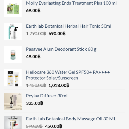
Molly Everlasting Ends Treatment Plus 100 ml
69.00
฿
Earth lab Botanical Herbal Hair Tonic 50ml
1,290.00
฿
690.00
฿
Pasavee Alum Deodorant Stick 60 g
49.00
฿
Heliocare 360 Water Gel SPF50+ PA++++
Protector Solar/Sunscreen
1,450.00
฿
1,018.00
฿
Peylaa Diffuser 30ml
325.00
฿
Earth Lab Botanical Body Massage Oil 30 ML
590.00
฿
450.00
฿