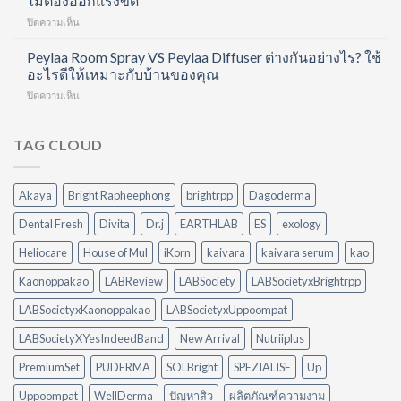
ไม่ต้องออกแรงขัด
และ
ชั่วโมง
Care
บำรุง
บน
ปิดความเห็น
แต่
Routine
ผิว
ทำ
ยัง
ที่
ใน
อาหาร
Peylaa Room Spray VS Peylaa Diffuser ต่างกันอย่างไร? ใช้
ตื่น
ทำได้
หนึ่ง
เสร็จ
มา
อะไรดีให้เหมาะกับบ้านของคุณ
เอง
เดียว
แต่
ไม่
ที่
บน
ปิดความเห็น
ครัว
สดชื่น
บ้าน
Peylaa
ยัง
เพราะ
Room
มัน?
อะไร?
Spray
TAG CLOUD
5
VS
วิธี
Peylaa
จัดการ
Diffuser
คราบ
Akaya
Bright Rapheephong
brightrpp
Dagoderma
ต่าง
น้ำมัน
กัน
แบบ
Dental Fresh
Divita
Dr.j
EARTHLAB
ES
exology
อย่างไร?
ไม่
ใช้
ต้อง
Heliocare
House of Mul
iKorn
kaivara
kaivara serum
kao
อะไร
ออกแรง
ดี
Kaonoppakao
LABReview
LABSociety
LABSocietyxBrightrpp
ขัด
ให้
เหมาะ
LABSocietyxKaonoppakao
LABSocietyxUppoompat
กับ
LABSocietyXYesIndeedBand
New Arrival
Nutriiplus
บ้าน
ของ
PremiumSet
PUDERMA
SOLBright
SPEZIALISE
Up
คุณ
Uppoompat
WellDerma
ปัญหาสิว
ผลิตภัณฑ์ความงาม