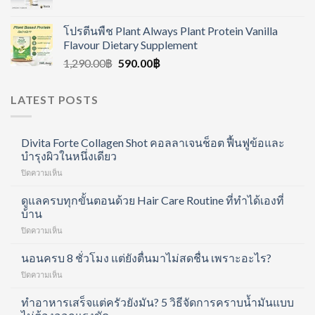
โปรตีนพืช Plant Always Plant Protein Vanilla
Flavour Dietary Supplement
1,290.00
฿
590.00
฿
LATEST POSTS
Divita Forte Collagen Shot คอลลาเจนช็อต ฟื้นฟูข้อและ
บำรุงผิวในหนึ่งเดียว
บน
ปิดความเห็น
Divita
Forte
ดูแลครบทุกขั้นตอนด้วย Hair Care Routine ที่ทำได้เองที่
Collagen
บ้าน
Shot
บน
ปิดความเห็น
คอ
ดูแล
ล
ครบ
นอนครบ 8 ชั่วโมง แต่ยังตื่นมาไม่สดชื่น เพราะอะไร?
ลา
ทุก
เจน
บน
ปิดความเห็น
ขั้น
ช็อต
นอน
ตอน
ฟื้นฟู
ครบ
ทำอาหารเสร็จแต่ครัวยังมัน? 5 วิธีจัดการคราบน้ำมันแบบ
ด้วย
ข้อ
8
Hair