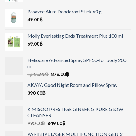
Pasavee Alum Deodorant Stick 60 g
49.00
฿
Molly Everlasting Ends Treatment Plus 100 ml
69.00
฿
Heliocare Advanced Spray SPF50-for body 200
ml
1,250.00
฿
878.00
฿
AKAYA Good Night Room and Pillow Spray
390.00
฿
K MISOO PRESTIGE GINSENG PURE GLOW
CLEANSER
990.00
฿
849.00
฿
PARIN IPL LASER MULTIFUNCTION GEN 3