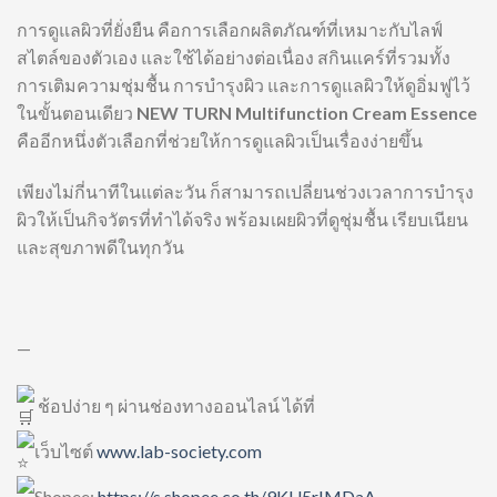
การดูแลผิวที่ยั่งยืน คือการเลือกผลิตภัณฑ์ที่เหมาะกับไลฟ์
สไตล์ของตัวเอง และใช้ได้อย่างต่อเนื่อง สกินแคร์ที่รวมทั้ง
การเติมความชุ่มชื้น การบำรุงผิว และการดูแลผิวให้ดูอิ่มฟูไว้
ในขั้นตอนเดียว
NEW TURN Multifunction Cream Essence
คืออีกหนึ่งตัวเลือกที่ช่วยให้การดูแลผิวเป็นเรื่องง่ายขึ้น
เพียงไม่กี่นาทีในแต่ละวัน ก็สามารถเปลี่ยนช่วงเวลาการบำรุง
ผิวให้เป็นกิจวัตรที่ทำได้จริง พร้อมเผยผิวที่ดูชุ่มชื้น เรียบเนียน
และสุขภาพดีในทุกวัน
—
ช้อปง่าย ๆ ผ่านช่องทางออนไลน์ ได้ที่
เว็บไซต์
www.lab-society.com
Shopee:
https://s.shopee.co.th/9KU5rIMDaA