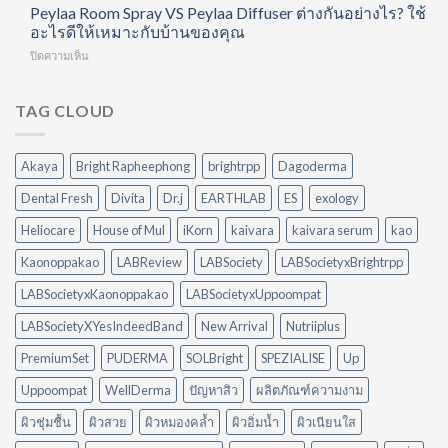
ใน
อาหาร
Peylaa Room Spray VS Peylaa Diffuser ต่างกันอย่างไร? ใช้
ตื่น
ทำได้
หนึ่ง
เสร็จ
มา
อะไรดีให้เหมาะกับบ้านของคุณ
เอง
เดียว
แต่
ไม่
ที่
บน
ปิดความเห็น
ครัว
สดชื่น
บ้าน
Peylaa
ยัง
เพราะ
Room
มัน?
อะไร?
Spray
TAG CLOUD
5
VS
วิธี
Peylaa
จัดการ
Diffuser
คราบ
Akaya
Bright Rapheephong
brightrpp
Dagoderma
ต่าง
น้ำมัน
กัน
แบบ
Dental Fresh
Divita
Dr.j
EARTHLAB
ES
exology
อย่างไร?
ไม่
ใช้
ต้อง
Heliocare
House of Mul
iKorn
kaivara
kaivara serum
kao
อะไร
ออกแรง
ดี
Kaonoppakao
LABReview
LABSociety
LABSocietyxBrightrpp
ขัด
ให้
เหมาะ
LABSocietyxKaonoppakao
LABSocietyxUppoompat
กับ
LABSocietyXYesIndeedBand
New Arrival
Nutriiplus
บ้าน
ของ
PremiumSet
PUDERMA
SOLBright
SPEZIALISE
Up
คุณ
Uppoompat
WellDerma
ปัญหาสิว
ผลิตภัณฑ์ความงาม
ผิวชุ่มชื้น
ผิวสวย
ผิวหมองคล้ำ
ผิวอิ่มน้ำ
ผิวเนียนใส