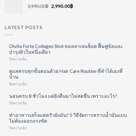
3,990.00
฿
2,990.00
฿
LATEST POSTS
Divita Forte Collagen Shot คอลลาเจนช็อต ฟื้นฟูข้อและ
บำรุงผิวในหนึ่งเดียว
บน
ปิดความเห็น
Divita
Forte
ดูแลครบทุกขั้นตอนด้วย Hair Care Routine ที่ทำได้เองที่
Collagen
บ้าน
Shot
บน
ปิดความเห็น
คอ
ดูแล
ล
ครบ
นอนครบ 8 ชั่วโมง แต่ยังตื่นมาไม่สดชื่น เพราะอะไร?
ลา
ทุก
เจน
บน
ปิดความเห็น
ขั้น
ช็อต
นอน
ตอน
ฟื้นฟู
ครบ
ทำอาหารเสร็จแต่ครัวยังมัน? 5 วิธีจัดการคราบน้ำมันแบบ
ด้วย
ข้อ
8
ไม่ต้องออกแรงขัด
Hair
และ
ชั่วโมง
Care
บำรุง
บน
ปิดความเห็น
แต่
Routine
ผิว
ทำ
ยัง
ที่