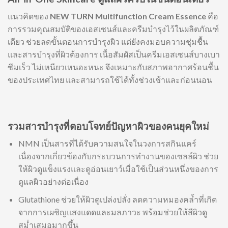
แนวคิดของ
NEW TURN Multifunction Cream Essence
คือ
การรวมคุณสมบัติของเอสเซนส์และครีมบำรุงไว้ในผลิตภัณฑ์
เดียว ช่วยลดขั้นตอนการบำรุงผิว แต่ยังคงมอบความชุ่มชื้น
และสารบำรุงที่ผิวต้องการ เนื้อสัมผัสเป็นครีมเอสเซนส์บางเบา
ซึมเร็ว ไม่เหนียวเหนอะหนะ จึงเหมาะกับสภาพอากาศร้อนชื้น
ของประเทศไทย และสามารถใช้ได้ทั้งช่วงเช้าและก่อนนอน
รวมสารบำรุงที่ตอบโจทย์ปัญหาผิวของคนยุคใหม่
NMN เป็นสารที่ได้รับความสนใจในวงการสกินแคร์
เนื่องจากเกี่ยวข้องกับกระบวนการทำงานของเซลล์ผิว ช่วย
ให้ผิวดูแข็งแรงและดูอ่อนเยาว์เมื่อใช้เป็นส่วนหนึ่งของการ
ดูแลผิวอย่างต่อเนื่อง
Glutathione ช่วยให้ผิวดูเปล่งปลั่ง ลดความหมองคล้ำที่เกิด
จากการเผชิญแสงแดดและมลภาวะ พร้อมช่วยให้สีผิวดู
สม่ำเสมอมากขึ้น