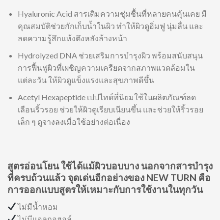
Hyaluronic Acid สารเติมความชุ่มชื้นที่หลายคนคุ้นเคย มี
คุณสมบัติช่วยกักเก็บน้ำในผิว ทำให้ผิวดูอิ่มฟู นุ่มลื่น และ
ลดความรู้สึกแห้งตึงหลังล้างหน้า
Hydrolyzed DNA ช่วยเสริมการบำรุงผิว พร้อมสนับสนุน
การฟื้นฟูผิวที่เผชิญความเครียดจากสภาพแวดล้อมใน
แต่ละวัน ให้ผิวดูแข็งแรงและสุขภาพดีขึ้น
Acetyl Hexapeptide เปปไทด์ที่นิยมใช้ในผลิตภัณฑ์ลด
เลือนริ้วรอย ช่วยให้ผิวดูเรียบเนียนขึ้น และช่วยให้ริ้วรอย
เล็ก ๆ ดูจางลงเมื่อใช้อย่างต่อเนื่อง
สูตรอ่อนโยน ใช้ได้แม้ผิวบอบบาง นอกจากสารบำรุง
ที่ครบถ้วนแล้ว จุดเด่นอีกอย่างของ NEW TURN คือ
การออกแบบสูตรให้เหมาะกับการใช้งานในทุกวัน
ไม่มีน้ำหอม
ไม่มีแอลกอฮอล์