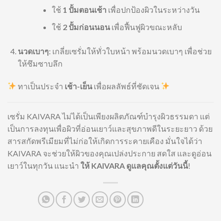
ใช้
1 ปั้มตอนเช้า
เพื่อปกป้องผิวในระหว่างวัน
ใช้
2 ปั้มก่อนนอน
เพื่อฟื้นฟูผิวขณะหลับ
นวดเบาๆ
: เกลี่ยเซรั่มให้ทั่วใบหน้า พร้อมนวดเบาๆ เพื่อช่วย
ให้ซึมซาบลึก
ทาเป็นประจำ
เช้า-เย็น
เพื่อผลลัพธ์ที่ชัดเจน
เซรั่ม KAIVARA ไม่ได้เป็นเพียงผลิตภัณฑ์บำรุงผิวธรรมดา แต่
เป็นการลงทุนเพื่อผิวที่อ่อนเยาว์และสุขภาพดีในระยะยาว ด้วย
สารสกัดพรีเมียมที่ไม่ก่อให้เกิดการระคายเคือง มั่นใจได้ว่า
KAIVARA จะช่วยให้ผิวของคุณเปล่งประกาย สดใส และดูอ่อน
เยาว์ในทุกวัน แนะนำ
ให้ KAIVARA ดูแลคุณตั้งแต่วันนี้
!