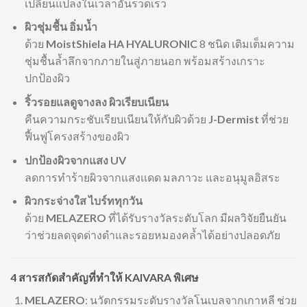
เปลี่ยนแปลงในเวลาอันรวดเร็ว
ผิวชุ่มชื้น อิ่มน้ำ
ด้วย
MoistShiela HA HYALURONIC
8 ชนิด เติมเต็มความ
ชุ่มชื้นล้ำลึกจากภายในสู่ภายนอก พร้อมสร้างเกราะ
ปกป้องผิว
ริ้วรอยแลดูจางลง ผิวเรียบเนียน
คืนความกระชับเรียบเนียนให้กับผิวด้วย
J-Dermist
ที่ช่วย
ฟื้นฟูโครงสร้างของผิว
ปกป้องผิวจากแสง UV
ลดการทำร้ายผิวจากแสงแดด มลภาวะ และอนุมูลอิสระ
ผิวกระจ่างใส ไบร์ททุกวัน
ด้วย
MELAZERO
ที่ได้รับรางวัลระดับโลก มีผลวิจัยยืนยัน
ว่าช่วยลดจุดด่างดำและรอยหมองคล้ำได้อย่างปลอดภัย
4 สารสกัดสำคัญที่ทำให้ KAIVARA พิเศษ
MELAZERO
: นวัตกรรมระดับรางวัลโนเบลจากเกาหลี ช่วย