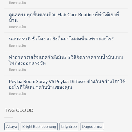
บน
ปิดความเห็น
Divita
Forte
ดูแลครบทุกขั้นตอนด้วย Hair Care Routine ที่ทำได้เองที่
Collagen
บ้าน
Shot
บน
ปิดความเห็น
คอ
ดูแล
ล
ครบ
นอนครบ 8 ชั่วโมง แต่ยังตื่นมาไม่สดชื่น เพราะอะไร?
ลา
ทุก
เจน
บน
ปิดความเห็น
ขั้น
ช็อต
นอน
ตอน
ฟื้นฟู
ครบ
ทำอาหารเสร็จแต่ครัวยังมัน? 5 วิธีจัดการคราบน้ำมันแบบ
ด้วย
ข้อ
8
ไม่ต้องออกแรงขัด
Hair
และ
ชั่วโมง
Care
บำรุง
บน
ปิดความเห็น
แต่
Routine
ผิว
ทำ
ยัง
ที่
ใน
อาหาร
Peylaa Room Spray VS Peylaa Diffuser ต่างกันอย่างไร? ใช้
ตื่น
ทำได้
หนึ่ง
เสร็จ
มา
อะไรดีให้เหมาะกับบ้านของคุณ
เอง
เดียว
แต่
ไม่
ที่
บน
ปิดความเห็น
ครัว
สดชื่น
บ้าน
Peylaa
ยัง
เพราะ
Room
มัน?
อะไร?
Spray
TAG CLOUD
5
VS
วิธี
Peylaa
จัดการ
Diffuser
คราบ
Akaya
Bright Rapheephong
brightrpp
Dagoderma
ต่าง
น้ำมัน