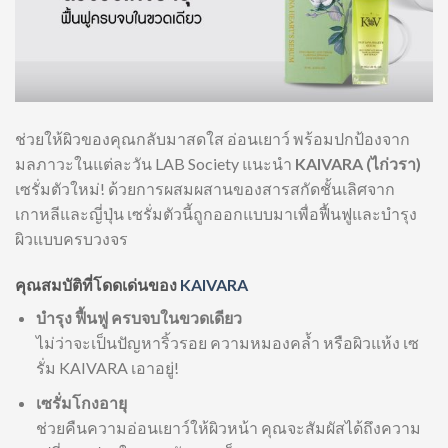
ช่วยให้ผิวของคุณกลับมาสดใส อ่อนเยาว์ พร้อมปกป้องจาก
มลภาวะในแต่ละวัน LAB Society แนะนำ
KAIVARA (ไก่วรา)
เซรั่มตัวใหม่! ด้วยการผสมผสานของสารสกัดชั้นเลิศจาก
เกาหลีและญี่ปุ่น เซรั่มตัวนี้ถูกออกแบบมาเพื่อฟื้นฟูและบำรุง
ผิวแบบครบวงจร
คุณสมบัติที่โดดเด่นของ
KAIVARA
บำรุง ฟื้นฟู ครบจบในขวดเดียว
ไม่ว่าจะเป็นปัญหาริ้วรอย ความหมองคล้ำ หรือผิวแห้ง เซ
รั่ม KAIVARA เอาอยู่!
เซรั่มโกงอายุ
ช่วยคืนความอ่อนเยาว์ให้ผิวหน้า คุณจะสัมผัสได้ถึงความ