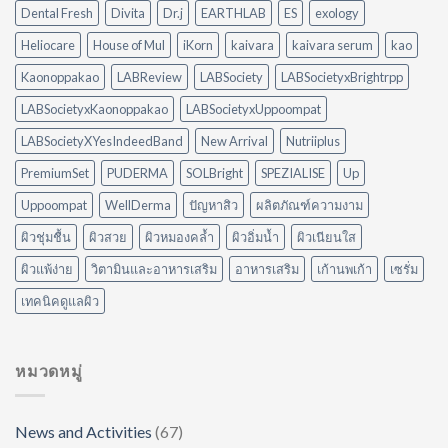
กัน
แบบ
Dental Fresh
Divita
Dr.j
EARTHLAB
ES
exology
อย่างไร?
ไม่
ใช้
ต้อง
Heliocare
House of Mul
iKorn
kaivara
kaivara serum
kao
อะไร
ออกแรง
ดี
Kaonoppakao
LABReview
LABSociety
LABSocietyxBrightrpp
ขัด
ให้
เหมาะ
LABSocietyxKaonoppakao
LABSocietyxUppoompat
กับ
LABSocietyXYesIndeedBand
New Arrival
Nutriiplus
บ้าน
ของ
PremiumSet
PUDERMA
SOLBright
SPEZIALISE
Up
คุณ
Uppoompat
WellDerma
ปัญหาสิว
ผลิตภัณฑ์ความงาม
ผิวชุ่มชื้น
ผิวสวย
ผิวหมองคล้ำ
ผิวอิ่มน้ำ
ผิวเนียนใส
ผิวแพ้ง่าย
วิตามินและอาหารเสริม
อาหารเสริม
เก้านพเก้า
เซรั่ม
เทคนิคดูแลผิว
หมวดหมู่
News and Activities
(67)