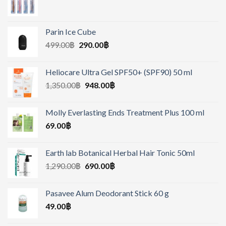
Parin Ice Cube
499.00
฿
290.00
฿
Heliocare Ultra Gel SPF50+ (SPF90) 50 ml
1,350.00
฿
948.00
฿
Molly Everlasting Ends Treatment Plus 100 ml
69.00
฿
Earth lab Botanical Herbal Hair Tonic 50ml
1,290.00
฿
690.00
฿
Pasavee Alum Deodorant Stick 60 g
49.00
฿