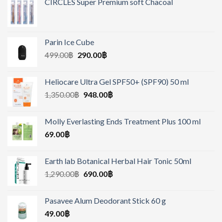
CIRCLES Super Premium soft Chacoal
Parin Ice Cube
499.00
฿
290.00
฿
Heliocare Ultra Gel SPF50+ (SPF90) 50 ml
1,350.00
฿
948.00
฿
Molly Everlasting Ends Treatment Plus 100 ml
69.00
฿
Earth lab Botanical Herbal Hair Tonic 50ml
1,290.00
฿
690.00
฿
Pasavee Alum Deodorant Stick 60 g
49.00
฿