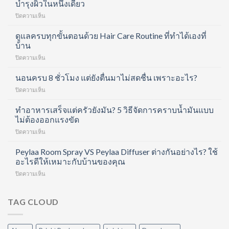
บำรุงผิวในหนึ่งเดียว
บน
ปิดความเห็น
Divita
Forte
ดูแลครบทุกขั้นตอนด้วย Hair Care Routine ที่ทำได้เองที่
Collagen
บ้าน
Shot
บน
ปิดความเห็น
คอ
ดูแล
ล
ครบ
นอนครบ 8 ชั่วโมง แต่ยังตื่นมาไม่สดชื่น เพราะอะไร?
ลา
ทุก
เจน
บน
ปิดความเห็น
ขั้น
ช็อต
นอน
ตอน
ฟื้นฟู
ครบ
ทำอาหารเสร็จแต่ครัวยังมัน? 5 วิธีจัดการคราบน้ำมันแบบ
ด้วย
ข้อ
8
ไม่ต้องออกแรงขัด
Hair
และ
ชั่วโมง
Care
บำรุง
บน
ปิดความเห็น
แต่
Routine
ผิว
ทำ
ยัง
ที่
ใน
อาหาร
Peylaa Room Spray VS Peylaa Diffuser ต่างกันอย่างไร? ใช้
ตื่น
ทำได้
หนึ่ง
เสร็จ
มา
อะไรดีให้เหมาะกับบ้านของคุณ
เอง
เดียว
แต่
ไม่
ที่
บน
ปิดความเห็น
ครัว
สดชื่น
บ้าน
Peylaa
ยัง
เพราะ
Room
มัน?
อะไร?
Spray
TAG CLOUD
5
VS
วิธี
Peylaa
จัดการ
Diffuser
คราบ