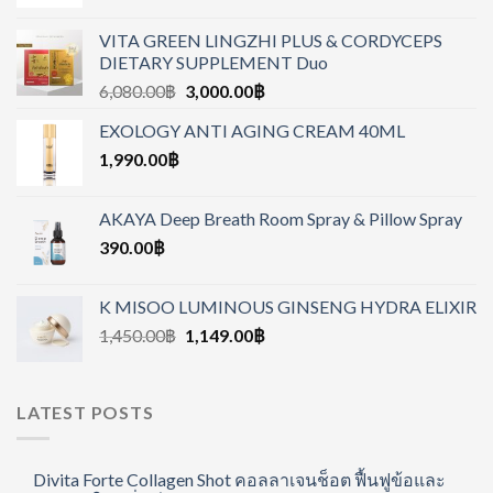
VITA GREEN LINGZHI PLUS & CORDYCEPS
DIETARY SUPPLEMENT Duo
6,080.00
฿
3,000.00
฿
EXOLOGY ANTI AGING CREAM 40ML
1,990.00
฿
AKAYA Deep Breath Room Spray & Pillow Spray
390.00
฿
K MISOO LUMINOUS GINSENG HYDRA ELIXIR
1,450.00
฿
1,149.00
฿
LATEST POSTS
Divita Forte Collagen Shot คอลลาเจนช็อต ฟื้นฟูข้อและ