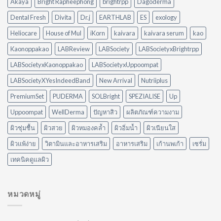
Akaya
Bright Rapheephong
brightrpp
Dagoderma
ต่าง
น้ำมัน
กัน
แบบ
Dental Fresh
Divita
Dr.j
EARTHLAB
ES
exology
อย่างไร?
ไม่
ใช้
ต้อง
Heliocare
House of Mul
iKorn
kaivara
kaivara serum
kao
อะไร
ออกแรง
ดี
Kaonoppakao
LABReview
LABSociety
LABSocietyxBrightrpp
ขัด
ให้
เหมาะ
LABSocietyxKaonoppakao
LABSocietyxUppoompat
กับ
LABSocietyXYesIndeedBand
New Arrival
Nutriiplus
บ้าน
ของ
PremiumSet
PUDERMA
SOLBright
SPEZIALISE
Up
คุณ
Uppoompat
WellDerma
ปัญหาสิว
ผลิตภัณฑ์ความงาม
ผิวชุ่มชื้น
ผิวสวย
ผิวหมองคล้ำ
ผิวอิ่มน้ำ
ผิวเนียนใส
ผิวแพ้ง่าย
วิตามินและอาหารเสริม
อาหารเสริม
เก้านพเก้า
เซรั่ม
เทคนิคดูแลผิว
หมวดหมู่