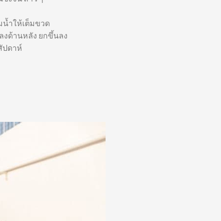
มน้ำให้เต็มขวด
นลงด้านหลัง ยกขึ้นลง
สัปดาห์