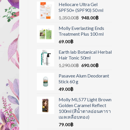
Heliocare Ultra Gel
SPF50+ (SPF90) 50 ml
1,350.00
฿
948.00
฿
Molly Everlasting Ends
Treatment Plus 100 ml
69.00
฿
Earth lab Botanical Herbal
Hair Tonic 50ml
1,290.00
฿
690.00
฿
Pasavee Alum Deodorant
Stick 60 g
49.00
฿
Molly ML577 Light Brown
Golden Caramel Reflect
100ml (สีน้ำตาลอ่อนคารา
เมลเหลือบทอง)
79.00
฿