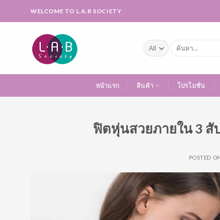
Skip
WELCOME TO L.A.B SOCIETY
to
content
ค้นหา:
หน้าแรก
สินค้า
โปรโมชั่น
ฟิตหุ่นสวยภายใน 3 สัป
POSTED O