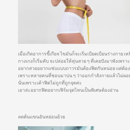
เมื่อเกิดอาการขี้เกียจ ไขมันก็จะเริ่มเบียดเบียนร่างกาย เ
กางเกงก็เริ่มคับ จะปล่อยให้หุ่นสวย ๆ ที่เคยปังมาพังเพร
อยากสวยอยากแซ่บแบบถาวรมันต้องฟิตกันหน่อย แต่ต้องท
เพราะหลายคนที่ชอบมาบ่น ๆ ว่าออกกำลังกายแล้วไม่ผอม 
นั่นเพราะเค้าฟิตไม่ถูกที่ถูกจุดค่ะ
เอาล่ะอยากฟิตอยากเฟิร์มจุดไหนเป็นพิเศษต้องอ่าน
ลดต้นแขนอันหย่อนย้วย