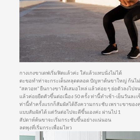
กางเกงขาเดฟเริ่มฟิตแล้วค่ะ ใส่แล้วแทบนั่งไม่ได้
ตะขอทำท่าจะกระเด็นหลุดตลอด ปัญหาต้นขาใหญ่ ก้นไม่กร
“สควอท” ยืนกางขาให้เสมอไหล่ แล้วค่อย ๆ ย่อตัวลงไปจนรู
แล้วค่อยยืดตัวขึ้นต่อเนื่อง 50 ครั้ง ท่านี้ทำเช้า-เย็นวันละ
ท่านี้ทำครั้งแรกก็สัมผัสได้ถึงความกระชับ เพราะขาของคุ
แบบสัมผัสได้ แต่วันต่อไปจะดีขึ้นเองค่ะ ผ่านไป 1
สัปดาห์ต้นขาจะเริ่มกระชับขึ้นอย่างแน่นอน
ลดพุงที่เริ่มกระเพื่อมไหว