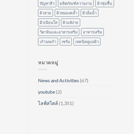
ปัญหาสิว
ผลิตภัณฑ์ความงาม
ผิวชุ่มชื้น
ผิวสวย
ผิวหมองคล้ำ
ผิวอิ่มน้ำ
ผิวเนียนใส
ผิวแพ้ง่าย
วิตามินและอาหารเสริม
อาหารเสริม
เก้านพเก้า
เซรั่ม
เทคนิคดูแลผิว
หมวดหมู่
News and Activities
(67)
youtube
(2)
ไลฟ์สไตล์
(1,351)