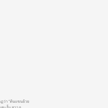
กฏว่า “ต้นแขนย้วย
นซะงั้น สาว ๆ