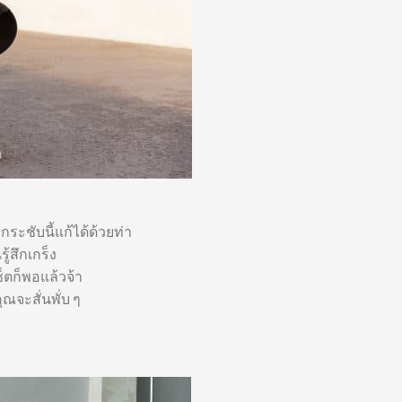
ะชับนี้แก้ได้ด้วยท่า
้สึกเกร็ง
เซ็ตก็พอแล้วจ้า
ณจะสั่นพั่บ ๆ