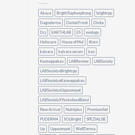
Peylaa
คราบ
Diffuser
น้ำมัน
Akaya
Bright Rapheephong
brightrpp
ต่าง
แบบ
กัน
ไม่
Dagoderma
Dental Fresh
Divita
อย่างไร?
ต้อง
ใช้
ออกแรง
Dr.j
EARTHLAB
ES
exology
อะไร
ขัด
ดี
Heliocare
House of Mul
iKorn
ให้
เหมาะ
kaivara
kaivara serum
kao
กับ
Kaonoppakao
LABReview
LABSociety
บ้าน
ของ
LABSocietyxBrightrpp
คุณ
LABSocietyxKaonoppakao
LABSocietyxUppoompat
LABSocietyXYesIndeedBand
New Arrival
Nutriiplus
PremiumSet
PUDERMA
SOLBright
SPEZIALISE
Up
Uppoompat
WellDerma