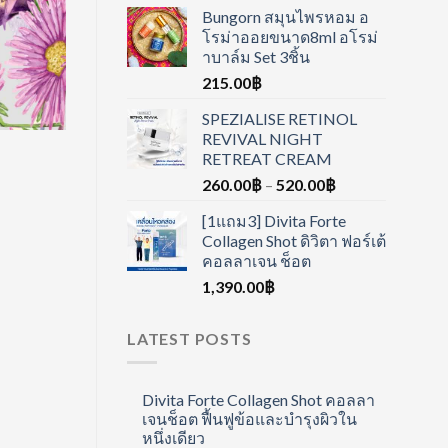
Bungorn สมุนไพรหอม อ
โรม่าออยขนาด8ml อโรม่
าบาล์ม Set 3ชิ้น
215.00
฿
SPEZIALISE RETINOL
REVIVAL NIGHT
RETREAT CREAM
260.00
฿
–
520.00
฿
[1แถม3] Divita Forte
Collagen Shot ดิวิตา ฟอร์เต้
คอลลาเจน ช็อต
1,390.00
฿
LATEST POSTS
Divita Forte Collagen Shot คอลลา
เจนช็อต ฟื้นฟูข้อและบำรุงผิวใน
หนึ่งเดียว