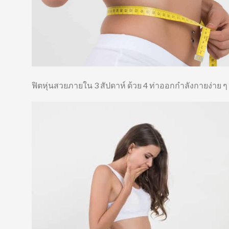
ฟิตหุ่นสวยภายใน 3 สัปดาห์ ด้วย 4 ท่าออกกำลังกายง่าย ๆ