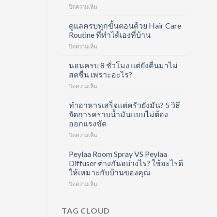
บน
ปิดความเห็น
Divita
Forte
ดูแลครบทุกขั้นตอนด้วย Hair Care
Collagen
Routine ที่ทำได้เองที่บ้าน
Shot
บน
ปิดความเห็น
คอ
ดูแล
ล
ครบ
นอนครบ 8 ชั่วโมง แต่ยังตื่นมาไม่
ลา
ทุก
เจน
สดชื่น เพราะอะไร?
ขั้น
ช็อต
บน
ปิดความเห็น
ตอน
ฟื้นฟู
นอน
ด้วย
ข้อ
ครบ
ทำอาหารเสร็จแต่ครัวยังมัน? 5 วิธี
Hair
และ
8
Care
จัดการคราบน้ำมันแบบไม่ต้อง
บำรุง
ชั่วโมง
Routine
ผิว
ออกแรงขัด
แต่
ที่
ใน
บน
ปิดความเห็น
ยัง
ทำได้
หนึ่ง
ทำ
ตื่น
เอง
เดียว
อาหาร
มา
Peylaa Room Spray VS Peylaa
ที่
เสร็จ
ไม่
บ้าน
Diffuser ต่างกันอย่างไร? ใช้อะไรดี
แต่
สดชื่น
ให้เหมาะกับบ้านของคุณ
ครัว
เพราะ
บน
ปิดความเห็น
ยัง
อะไร?
Peylaa
มัน?
Room
5
Spray
วิธี
TAG CLOUD
VS
จัดการ