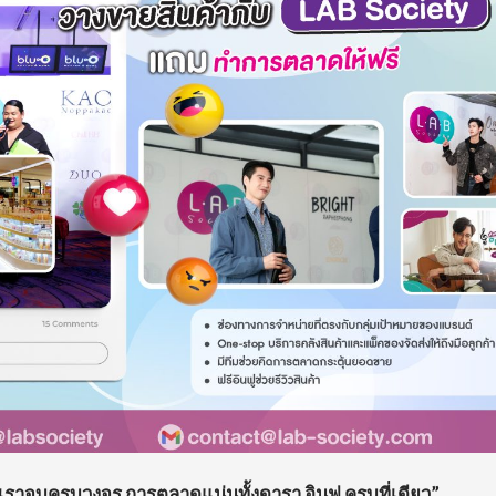
ับเราจบครบวงจร การตลาดแน่นทั้งดารา อินฟู ครบที่เดียว”