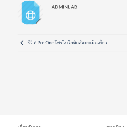
ADMINLAB
รีวิว! Pro One โพรไบโอติกส์แบบเม็ดเคี้ยว