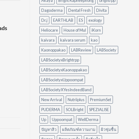
Akaya
Bright Rapheephong
brightrpp
ต่าง
แบบ
กัน
ไม่
Dagoderma
Dental Fresh
Divita
อย่างไร?
ต้อง
ใช้
ออกแรง
Dr.j
EARTHLAB
ES
exology
อะไร
ขัด
ads
ดี
Heliocare
House of Mul
iKorn
ให้
เหมาะ
kaivara
kaivara serum
kao
กับ
Kaonoppakao
LABReview
LABSociety
บ้าน
ของ
LABSocietyxBrightrpp
คุณ
LABSocietyxKaonoppakao
LABSocietyxUppoompat
LABSocietyXYesIndeedBand
New Arrival
Nutriiplus
PremiumSet
PUDERMA
SOLBright
SPEZIALISE
Up
Uppoompat
WellDerma
ปัญหาสิว
ผลิตภัณฑ์ความงาม
ผิวชุ่มชื้น