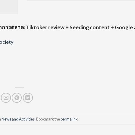
ำการตลาด: Tiktoker review + Seeding content + Google 
ociety
n
News and Activities
. Bookmark the
permalink
.