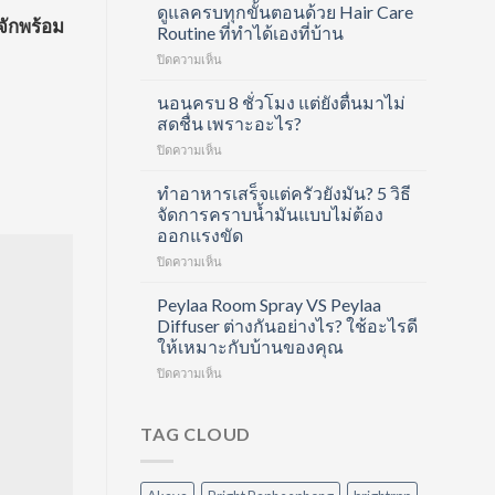
Forte
ดูแลครบทุกขั้นตอนด้วย Hair Care
จักพร้อม
Collagen
Routine ที่ทำได้เองที่บ้าน
Shot
บน
ปิดความเห็น
คอ
ดูแล
ล
ครบ
นอนครบ 8 ชั่วโมง แต่ยังตื่นมาไม่
ลา
ทุก
เจน
สดชื่น เพราะอะไร?
ขั้น
ช็อต
บน
ปิดความเห็น
ตอน
ฟื้นฟู
นอน
ด้วย
ข้อ
ครบ
ทำอาหารเสร็จแต่ครัวยังมัน? 5 วิธี
Hair
และ
8
Care
จัดการคราบน้ำมันแบบไม่ต้อง
บำรุง
ชั่วโมง
Routine
ผิว
ออกแรงขัด
แต่
ที่
ใน
บน
ปิดความเห็น
ยัง
ทำได้
หนึ่ง
ทำ
ตื่น
เอง
เดียว
อาหาร
มา
Peylaa Room Spray VS Peylaa
ที่
เสร็จ
ไม่
บ้าน
Diffuser ต่างกันอย่างไร? ใช้อะไรดี
แต่
สดชื่น
ให้เหมาะกับบ้านของคุณ
ครัว
เพราะ
บน
ปิดความเห็น
ยัง
อะไร?
Peylaa
มัน?
Room
5
Spray
วิธี
TAG CLOUD
VS
จัดการ
Peylaa
คราบ
Diffuser
น้ำมัน