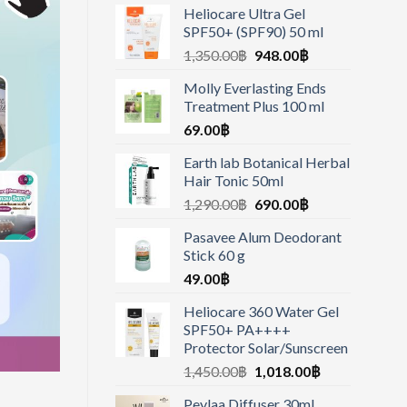
Heliocare Ultra Gel
SPF50+ (SPF90) 50 ml
1,350.00
฿
948.00
฿
Molly Everlasting Ends
Treatment Plus 100 ml
69.00
฿
Earth lab Botanical Herbal
Hair Tonic 50ml
1,290.00
฿
690.00
฿
Pasavee Alum Deodorant
Stick 60 g
49.00
฿
Heliocare 360 Water Gel
SPF50+ PA++++
Protector Solar/Sunscreen
1,450.00
฿
1,018.00
฿
Peylaa Diffuser 30ml