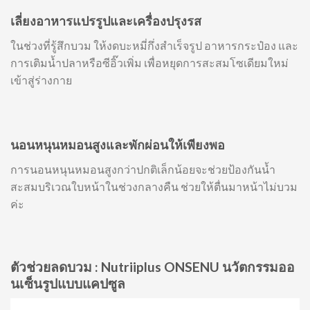
เลี่ยงอาหารแปรรูปและเครื่องปรุงรส
ในช่วงที่รู้สึกบวม ให้งดบะหมี่กึ่งสำเร็จรูป อาหารกระป๋อง และ
การเติมน้ำปลาหรือซีอิ๊วเพิ่ม เพื่อหยุดการสะสมโซเดียมใหม่
เข้าสู่ร่างกาย
นอนหนุนหมอนสูงและพักผ่อนให้เพียงพอ
การนอนหนุนหมอนสูงกว่าปกติเล็กน้อยจะช่วยป้องกันน้ำ
สะสมบริเวณใบหน้าในช่วงกลางคืน ช่วยให้ตื่นมาหน้าไม่บวม
ค่ะ
ตัวช่วยลดบวม : Nutriiplus ONSENU นวัตกรรมออ
นเซ็นรูปแบบแคปซูล