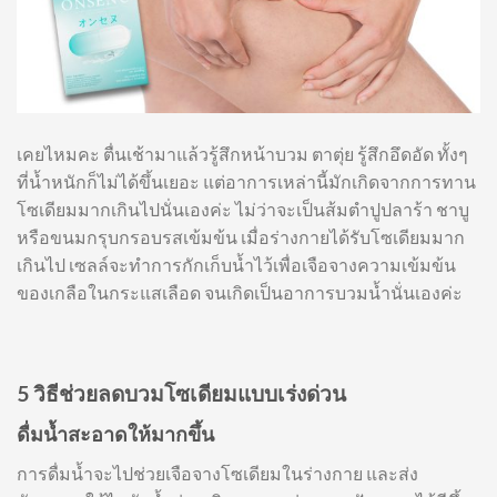
เคยไหมคะ ตื่นเช้ามาแล้วรู้สึกหน้าบวม ตาตุ่ย รู้สึกอึดอัด ทั้งๆ
ที่น้ำหนักก็ไม่ได้ขึ้นเยอะ แต่อาการเหล่านี้มักเกิดจากการทาน
โซเดียมมากเกินไปนั่นเองค่ะ ไม่ว่าจะเป็นส้มตำปูปลาร้า ชาบู
หรือขนมกรุบกรอบรสเข้มข้น เมื่อร่างกายได้รับโซเดียมมาก
เกินไป เซลล์จะทำการกักเก็บน้ำไว้เพื่อเจือจางความเข้มข้น
ของเกลือในกระแสเลือด จนเกิดเป็นอาการบวมน้ำนั่นเองค่ะ
5 วิธีช่วยลดบวมโซเดียมแบบเร่งด่วน
ดื่มน้ำสะอาดให้มากขึ้น
การดื่มน้ำจะไปช่วยเจือจางโซเดียมในร่างกาย และส่ง