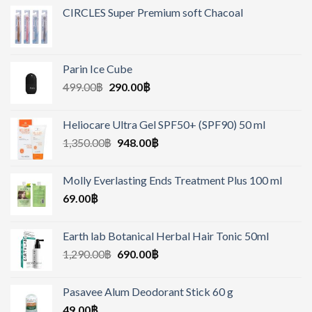
CIRCLES Super Premium soft Chacoal
Parin Ice Cube
499.00
฿
290.00
฿
Heliocare Ultra Gel SPF50+ (SPF90) 50 ml
1,350.00
฿
948.00
฿
Molly Everlasting Ends Treatment Plus 100 ml
69.00
฿
Earth lab Botanical Herbal Hair Tonic 50ml
1,290.00
฿
690.00
฿
Pasavee Alum Deodorant Stick 60 g
49.00
฿