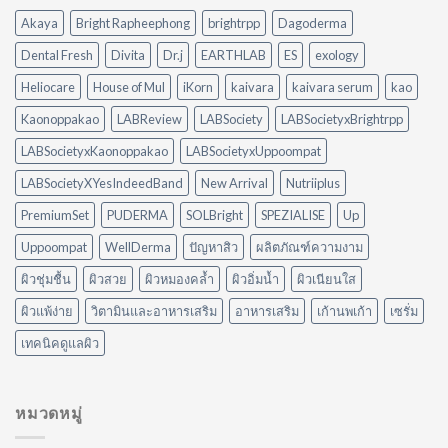
Diffuser
คราบ
Akaya
Bright Rapheephong
brightrpp
Dagoderma
ต่าง
น้ำมัน
กัน
แบบ
Dental Fresh
Divita
Dr.j
EARTHLAB
ES
exology
อย่างไร?
ไม่
ใช้
ต้อง
Heliocare
House of Mul
iKorn
kaivara
kaivara serum
kao
อะไร
ออกแรง
ดี
Kaonoppakao
LABReview
LABSociety
LABSocietyxBrightrpp
ขัด
ให้
เหมาะ
LABSocietyxKaonoppakao
LABSocietyxUppoompat
กับ
LABSocietyXYesIndeedBand
New Arrival
Nutriiplus
บ้าน
ของ
PremiumSet
PUDERMA
SOLBright
SPEZIALISE
Up
คุณ
Uppoompat
WellDerma
ปัญหาสิว
ผลิตภัณฑ์ความงาม
ผิวชุ่มชื้น
ผิวสวย
ผิวหมองคล้ำ
ผิวอิ่มน้ำ
ผิวเนียนใส
ผิวแพ้ง่าย
วิตามินและอาหารเสริม
อาหารเสริม
เก้านพเก้า
เซรั่ม
เทคนิคดูแลผิว
หมวดหมู่