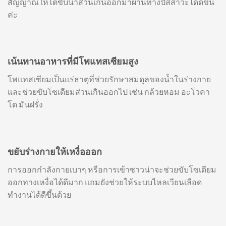
สัญญาณให้ไตขับน้ำส่วนเกินออกมาผ่านทางปัสสาวะได้ดีขึ้น
ค่ะ
เน้นทานอาหารที่มีโพแทสเซียมสูง
โพแทสเซียมเป็นแร่ธาตุที่ช่วยรักษาสมดุลของน้ำในร่างกาย
และช่วยขับโซเดียมส่วนเกินออกไป เช่น กล้วยหอม อะโวคา
โด มันฝรั่ง
ขยับร่างกายให้เหงื่อออก
การออกกำลังกายเบาๆ หรือการเข้าซาวน่าจะช่วยขับโซเดียม
ออกทางเหงื่อได้ดีมาก แถมยังช่วยให้ระบบไหลเวียนเลือด
ทำงานได้ดีขึ้นด้วย