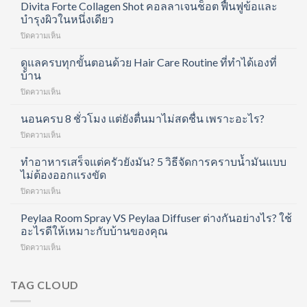
Divita Forte Collagen Shot คอลลาเจนช็อต ฟื้นฟูข้อและ
บำรุงผิวในหนึ่งเดียว
บน
ปิดความเห็น
Divita
Forte
ดูแลครบทุกขั้นตอนด้วย Hair Care Routine ที่ทำได้เองที่
Collagen
บ้าน
Shot
บน
ปิดความเห็น
คอ
ดูแล
ล
ครบ
นอนครบ 8 ชั่วโมง แต่ยังตื่นมาไม่สดชื่น เพราะอะไร?
ลา
ทุก
เจน
บน
ปิดความเห็น
ขั้น
ช็อต
นอน
ตอน
ฟื้นฟู
ครบ
ทำอาหารเสร็จแต่ครัวยังมัน? 5 วิธีจัดการคราบน้ำมันแบบ
ด้วย
ข้อ
8
ไม่ต้องออกแรงขัด
Hair
และ
ชั่วโมง
Care
บำรุง
บน
ปิดความเห็น
แต่
Routine
ผิว
ทำ
ยัง
ที่
ใน
อาหาร
Peylaa Room Spray VS Peylaa Diffuser ต่างกันอย่างไร? ใช้
ตื่น
ทำได้
หนึ่ง
เสร็จ
มา
อะไรดีให้เหมาะกับบ้านของคุณ
เอง
เดียว
แต่
ไม่
ที่
บน
ปิดความเห็น
ครัว
สดชื่น
บ้าน
Peylaa
ยัง
เพราะ
Room
มัน?
อะไร?
Spray
TAG CLOUD
5
VS
วิธี
Peylaa
จัดการ