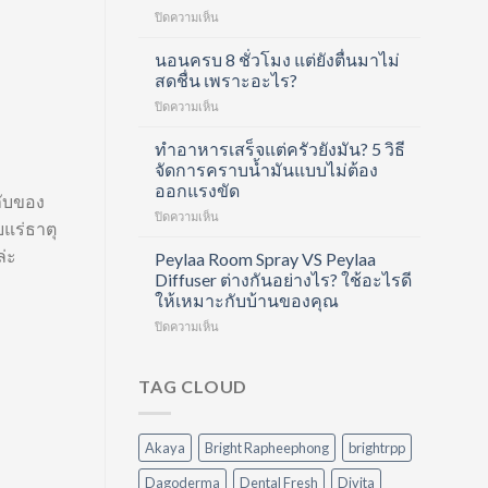
Shot
บน
ปิดความเห็น
คอ
ดูแล
ล
ครบ
นอนครบ 8 ชั่วโมง แต่ยังตื่นมาไม่
ลา
ทุก
เจน
สดชื่น เพราะอะไร?
ขั้น
ช็อต
บน
ปิดความเห็น
ตอน
ฟื้นฟู
นอน
ด้วย
ข้อ
ครบ
ทำอาหารเสร็จแต่ครัวยังมัน? 5 วิธี
Hair
และ
8
Care
จัดการคราบน้ำมันแบบไม่ต้อง
บำรุง
ชั่วโมง
Routine
ผิว
ออกแรงขัด
ลับของ
แต่
ที่
ใน
บน
ปิดความเห็น
ยัง
ทำได้
หนึ่ง
ยแร่ธาตุ
ทำ
ตื่น
เอง
เดียว
่ะ
อาหาร
มา
Peylaa Room Spray VS Peylaa
ที่
เสร็จ
ไม่
บ้าน
Diffuser ต่างกันอย่างไร? ใช้อะไรดี
แต่
สดชื่น
ให้เหมาะกับบ้านของคุณ
ครัว
เพราะ
บน
ปิดความเห็น
ยัง
อะไร?
Peylaa
มัน?
Room
5
Spray
วิธี
TAG CLOUD
VS
จัดการ
Peylaa
คราบ
Diffuser
น้ำมัน
Akaya
Bright Rapheephong
brightrpp
ต่าง
แบบ
กัน
ไม่
Dagoderma
Dental Fresh
Divita