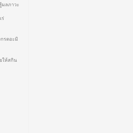
มสู้มลภาวะ
ร่
งกรดอะมิ
วยให้สกิน