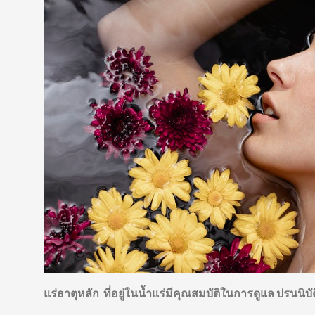
แร่ธาตุหลัก ที่อยู่ในน้ำแร่มีคุณสมบัติในการดูแล ปรนนิบั