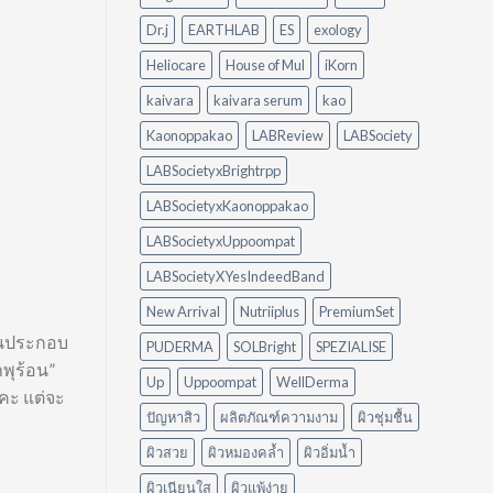
อย่างไร?
ต้อง
ใช้
ออกแรง
Dr.j
EARTHLAB
ES
exology
อะไร
ขัด
ดี
Heliocare
House of Mul
iKorn
ให้
เหมาะ
kaivara
kaivara serum
kao
กับ
Kaonoppakao
LABReview
LABSociety
บ้าน
ของ
LABSocietyxBrightrpp
คุณ
LABSocietyxKaonoppakao
LABSocietyxUppoompat
LABSocietyXYesIndeedBand
New Arrival
Nutriiplus
PremiumSet
่วนประกอบ
PUDERMA
SOLBright
SPEZIALISE
ำพุร้อน”
Up
Uppoompat
WellDerma
ะคะ แต่จะ
ปัญหาสิว
ผลิตภัณฑ์ความงาม
ผิวชุ่มชื้น
ผิวสวย
ผิวหมองคล้ำ
ผิวอิ่มน้ำ
ผิวเนียนใส
ผิวแพ้ง่าย