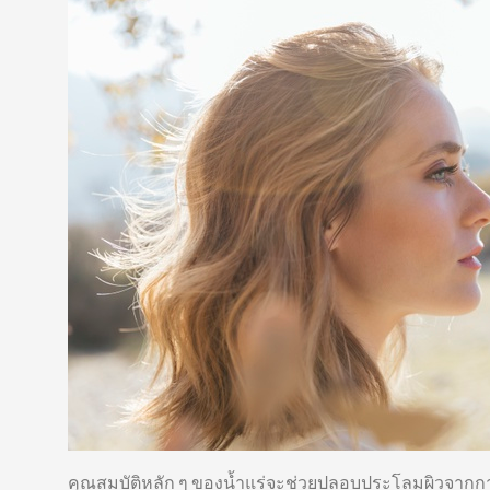
คุณสมบัติหลัก ๆ ของน้ำแร่จะช่วยปลอบประโลมผิวจากก