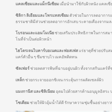
แคลเซียมและแม็กนีเซียม
เมื่อนำมาใช้กับผิวหนัง แคลเซี
ซิลิกา ลิเธียมและโพรแทสเซียม
ตัวช่วยในการลดอาการแพ้ร
ธรรมชาติมีส่วนช่วยลดอาการอักเสบ ระคายเคืองจากม
โบรอนและแอมโมเนีย
ช่วยเสริมประสิทธิภาพในการสมาน
โนที่จำเป็นต่อผิวหน้า
ไฮโดรเจนไบคาร์บอเนตและฟอสเฟส
แร่ธาตุที่ช่วยปรับส
แคร์ตัวอื่น ๆ ซึมซาบไว เมคอัพติดทน
ซัลเฟอร์
ช่วยลดสารพิษที่ฉาบอยู่บนผิว ทั้งจากสกินแค
เหล็ก
ช่วยกระจายออกซิเจน กระตุ้นการผลัดเซลล์ผิว
แมงกานีส และซิลิเนียม
อุดมไปด้วยสารต้านอนุมูลอิสระ 
โซเดียม
ช่วยให้ผิวอุ้มน้ำได้ดี รักษาความชุ่มชื้นอย่างย