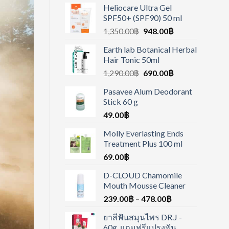
Heliocare Ultra Gel
SPF50+ (SPF90) 50 ml
1,350.00
฿
948.00
฿
Earth lab Botanical Herbal
Hair Tonic 50ml
1,290.00
฿
690.00
฿
Pasavee Alum Deodorant
Stick 60 g
49.00
฿
Molly Everlasting Ends
Treatment Plus 100 ml
69.00
฿
D-CLOUD Chamomile
Mouth Mousse Cleaner
239.00
฿
–
478.00
฿
ยาสีฟันสมุนไพร DR.J -
60g. แถมฟรีแปรงฟัน