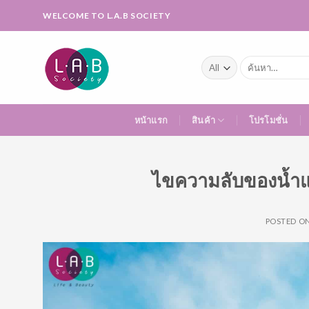
Skip
WELCOME TO L.A.B SOCIETY
to
content
ค้นหา:
หน้าแรก
สินค้า
โปรโมชั่น
ไขความลับของน้ำแร
POSTED O