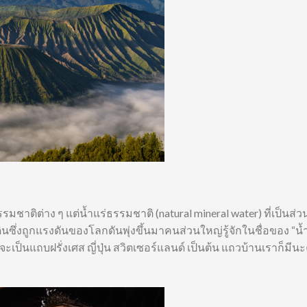
ธรรมชาติต่าง ๆ แต่น้ำแร่ธรรมชาติ (natural mineral water) ที่เป็นส
ดินซึ่งถูกแรงดันของโลกดันพุ่งขึ้นมาคนส่วนใหญ่รู้จักในชื่อของ “น้
กจะเป็นแถบฝรั่งเศส ญี่ปุ่น สวิตเซอร์แลนด์ เป็นต้น แถวบ้านเราก็มีน