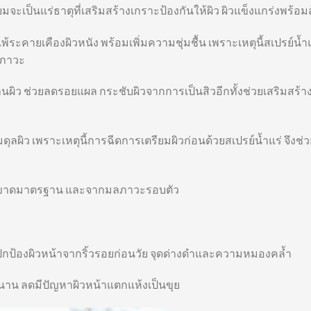
ยมจะเป็นแร่ธาตุที่เสริมสร้างเกราะป้องกันให้ผิว ผิวแข็งแกร่งพร้อ
ะคายเคืองผิวหนัง พร้อมเพิ่มความชุ่มชื้น เพราะเหตุนี้สเปรย์น้ำแ
ลภาวะ
ผิว ช่วยลดรอยแผล กระชับผิวจากการเป็นสิวอีกทั้งช่วยเสริมสร้า
มดุลผิว เพราะเหตุนี้การฉีดการเตรียมผิวก่อนด้วยสเปรย์น้ำแร่ จึงช่
ร์ที่ขาดมาตรฐาน และจากมลภาวะรอบตัว
ปกป้องผิวหน้าจากริ้วรอยก่อนวัย จุดด่างดำและความหมองคล้ำ
าวนาน ลดมีปัญหาผิวหน้าแตกแห้งเป็นขุย