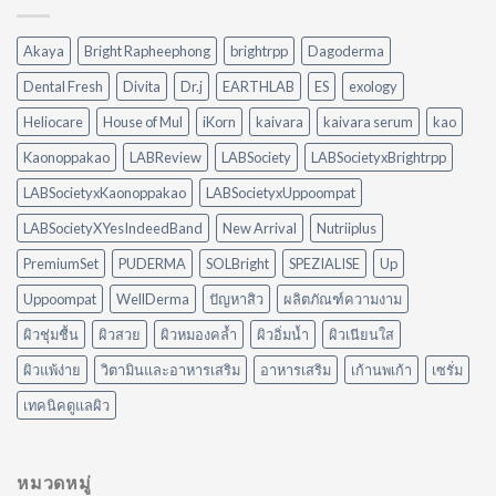
VS
วิธี
Peylaa
จัดการ
Diffuser
คราบ
Akaya
Bright Rapheephong
brightrpp
Dagoderma
ต่าง
น้ำมัน
กัน
แบบ
Dental Fresh
Divita
Dr.j
EARTHLAB
ES
exology
อย่างไร?
ไม่
ใช้
ต้อง
Heliocare
House of Mul
iKorn
kaivara
kaivara serum
kao
อะไร
ออกแรง
ดี
Kaonoppakao
LABReview
LABSociety
LABSocietyxBrightrpp
ขัด
ให้
เหมาะ
LABSocietyxKaonoppakao
LABSocietyxUppoompat
กับ
LABSocietyXYesIndeedBand
New Arrival
Nutriiplus
บ้าน
ของ
PremiumSet
PUDERMA
SOLBright
SPEZIALISE
Up
คุณ
Uppoompat
WellDerma
ปัญหาสิว
ผลิตภัณฑ์ความงาม
ผิวชุ่มชื้น
ผิวสวย
ผิวหมองคล้ำ
ผิวอิ่มน้ำ
ผิวเนียนใส
ผิวแพ้ง่าย
วิตามินและอาหารเสริม
อาหารเสริม
เก้านพเก้า
เซรั่ม
เทคนิคดูแลผิว
หมวดหมู่