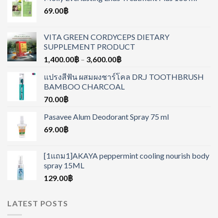
69.00
฿
VITA GREEN CORDYCEPS DIETARY
SUPPLEMENT PRODUCT
1,400.00
฿
–
3,600.00
฿
แปรงสีฟัน ผสมผงชาร์โคล DR.J TOOTHBRUSH
BAMBOO CHARCOAL
70.00
฿
Pasavee Alum Deodorant Spray 75 ml
69.00
฿
[1แถม1]AKAYA peppermint cooling nourish body
spray 15ML
129.00
฿
LATEST POSTS