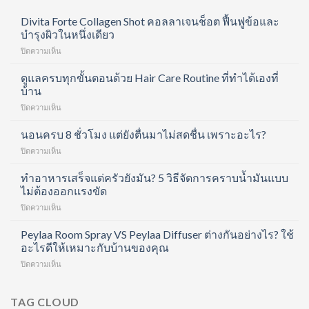
Divita Forte Collagen Shot คอลลาเจนช็อต ฟื้นฟูข้อและ
บำรุงผิวในหนึ่งเดียว
บน
ปิดความเห็น
Divita
Forte
ดูแลครบทุกขั้นตอนด้วย Hair Care Routine ที่ทำได้เองที่
Collagen
บ้าน
Shot
บน
ปิดความเห็น
คอ
ดูแล
ล
ครบ
นอนครบ 8 ชั่วโมง แต่ยังตื่นมาไม่สดชื่น เพราะอะไร?
ลา
ทุก
เจน
บน
ปิดความเห็น
ขั้น
ช็อต
นอน
ตอน
ฟื้นฟู
ครบ
ทำอาหารเสร็จแต่ครัวยังมัน? 5 วิธีจัดการคราบน้ำมันแบบ
ด้วย
ข้อ
8
ไม่ต้องออกแรงขัด
Hair
และ
ชั่วโมง
Care
บำรุง
บน
ปิดความเห็น
แต่
Routine
ผิว
ทำ
ยัง
ที่
ใน
อาหาร
Peylaa Room Spray VS Peylaa Diffuser ต่างกันอย่างไร? ใช้
ตื่น
ทำได้
หนึ่ง
เสร็จ
มา
อะไรดีให้เหมาะกับบ้านของคุณ
เอง
เดียว
แต่
ไม่
ที่
บน
ปิดความเห็น
ครัว
สดชื่น
บ้าน
Peylaa
ยัง
เพราะ
Room
มัน?
อะไร?
Spray
TAG CLOUD
5