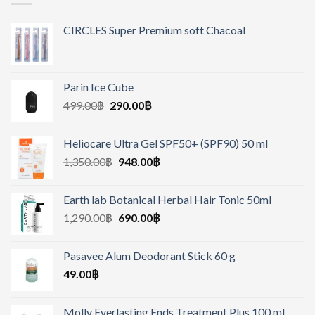
CIRCLES Super Premium soft Chacoal
Parin Ice Cube
499.00
฿
290.00
฿
Heliocare Ultra Gel SPF50+ (SPF90) 50 ml
1,350.00
฿
948.00
฿
Earth lab Botanical Herbal Hair Tonic 50ml
1,290.00
฿
690.00
฿
Pasavee Alum Deodorant Stick 60 g
49.00
฿
Molly Everlasting Ends Treatment Plus 100 ml