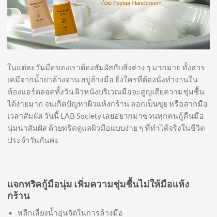
ในแต่ละวันมือของเราต้องสัมผัสกับสิ่งต่าง ๆ มากมาย ทั้งสาร
เคมีจากน้ำยาล้างจาน สบู่ล้างมือ ยิ่งใครที่ต้องนั่งทำงานใน
ห้องแอร์ตลอดทั้งวัน ผิวหนังบริเวณมือจะสูญเสียความชุ่มชื้น
ได้ง่ายมาก จนเกิดปัญหาผิวแห้งกร้าน ลอกเป็นขุย หรือสากมือ
เวลาสัมผัส วันนี้ LAB Society เลยอยากมาชวนทุกคนกู้คืนมือ
นุ่มน่าสัมผัส ด้วยทริคดูแลผิวมือแบบง่าย ๆ ที่ทำได้จริงในชีวิต
ประจำวันกันค่ะ
แจกทริคกู้มือนุ่ม เพิ่มความชุ่มชื้นไม่ให้มือแห้ง
กร้าน
หลีกเลี่ยงน้ำอุ่นจัดในการล้างมือ