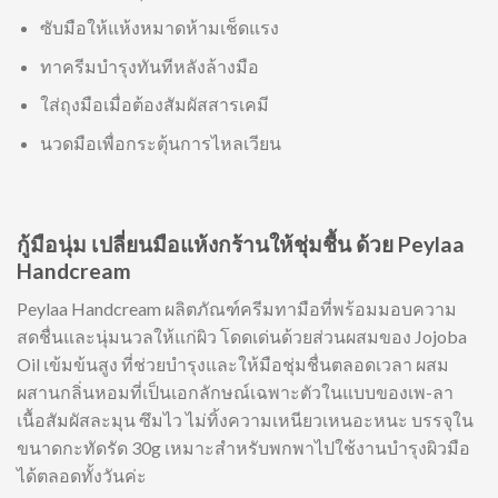
ซับมือให้แห้งหมาดห้ามเช็ดแรง
ทาครีมบำรุงทันทีหลังล้างมือ
ใส่ถุงมือเมื่อต้องสัมผัสสารเคมี
นวดมือเพื่อกระตุ้นการไหลเวียน
กู้มือนุ่ม เปลี่ยนมือแห้งกร้านให้ชุ่มชื้น ด้วย Peylaa
Handcream
Peylaa Handcream ผลิตภัณฑ์ครีมทามือที่พร้อมมอบความ
สดชื่นและนุ่มนวลให้แก่ผิว โดดเด่นด้วยส่วนผสมของ Jojoba
Oil เข้มข้นสูง ที่ช่วยบำรุงและให้มือชุ่มชื่นตลอดเวลา ผสม
ผสานกลิ่นหอมที่เป็นเอกลักษณ์เฉพาะตัวในแบบของเพ-ลา
เนื้อสัมผัสละมุน ซึมไว ไม่ทิ้งความเหนียวเหนอะหนะ บรรจุใน
ขนาดกะทัดรัด 30g เหมาะสำหรับพกพาไปใช้งานบำรุงผิวมือ
ได้ตลอดทั้งวันค่ะ