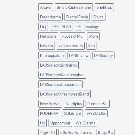
Diffuser
น้ำมัน
Akaya
Bright Rapheephong
brightrpp
ต่าง
แบบ
กัน
ไม่
Dagoderma
Dental Fresh
Divita
อย่างไร?
ต้อง
ใช้
ออกแรง
Dr.j
EARTHLAB
ES
exology
อะไร
ขัด
ดี
Heliocare
House of Mul
iKorn
ให้
เหมาะ
kaivara
kaivara serum
kao
กับ
Kaonoppakao
LABReview
LABSociety
บ้าน
ของ
LABSocietyxBrightrpp
คุณ
LABSocietyxKaonoppakao
LABSocietyxUppoompat
LABSocietyXYesIndeedBand
New Arrival
Nutriiplus
PremiumSet
PUDERMA
SOLBright
SPEZIALISE
Up
Uppoompat
WellDerma
ปัญหาสิว
ผลิตภัณฑ์ความงาม
ผิวชุ่มชื้น