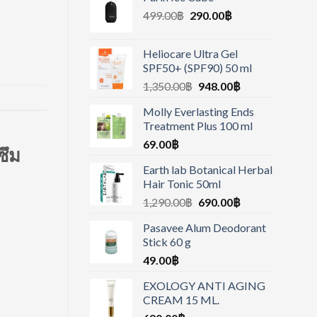
499.00
฿
290.00
฿
Heliocare Ultra Gel
SPF50+ (SPF90) 50 ml
1,350.00
฿
948.00
฿
Molly Everlasting Ends
Treatment Plus 100 ml
69.00
฿
ซึม
Earth lab Botanical Herbal
Hair Tonic 50ml
1,290.00
฿
690.00
฿
Pasavee Alum Deodorant
Stick 60 g
49.00
฿
EXOLOGY ANTI AGING
CREAM 15 ML.