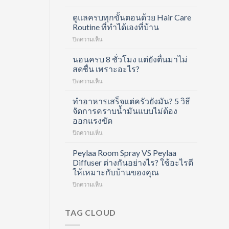
Divita
Forte
ดูแลครบทุกขั้นตอนด้วย Hair Care
Collagen
Routine ที่ทำได้เองที่บ้าน
Shot
บน
ปิดความเห็น
คอ
ดูแล
ล
ครบ
นอนครบ 8 ชั่วโมง แต่ยังตื่นมาไม่
ลา
ทุก
เจน
สดชื่น เพราะอะไร?
ขั้น
ช็อต
บน
ปิดความเห็น
ตอน
ฟื้นฟู
นอน
ด้วย
ข้อ
ครบ
ทำอาหารเสร็จแต่ครัวยังมัน? 5 วิธี
Hair
และ
8
Care
จัดการคราบน้ำมันแบบไม่ต้อง
บำรุง
ชั่วโมง
Routine
ผิว
ออกแรงขัด
แต่
ที่
ใน
บน
ปิดความเห็น
ยัง
ทำได้
หนึ่ง
ทำ
ตื่น
เอง
เดียว
อาหาร
มา
Peylaa Room Spray VS Peylaa
ที่
เสร็จ
ไม่
บ้าน
Diffuser ต่างกันอย่างไร? ใช้อะไรดี
แต่
สดชื่น
ให้เหมาะกับบ้านของคุณ
ครัว
เพราะ
บน
ปิดความเห็น
ยัง
อะไร?
Peylaa
มัน?
Room
5
Spray
วิธี
TAG CLOUD
VS
จัดการ
Peylaa
คราบ