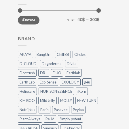
ราคา
40฿
—
300฿
คัดกรอง
BRAND
AKAYA
BungOrn
Chill BB
Circles
D-CLOUD
Dagoderma
Divita
Dontrush
DR.J
DUO
Earthlab
Earth Lab
Eco-Sense
EXOLOGY
g4u
Heliocare
HORISON ESSENCE
iKorn
K MISOO
Mild Jelly
MOLLY
NEW TURN
Nutriiplus
Parin
Pasavee
Peylaa
Plant Always
Re-M
Simply potent
SPEZIALISE
Sunpuso
The buddy