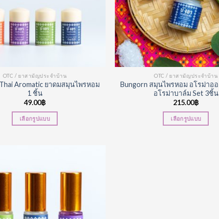
OTC / ยาสามัญประจำบ้าน
OTC / ยาสามัญประจำบ้าน
Thai Aromatic ยาดมสมุนไพรหอม
Bungorn สมุนไพรหอม อโรม่าอ
1 ชิ้น
อโรม่าบาล์ม Set 3ชิ้น
49.00
฿
215.00
฿
เลือกรูปแบบ
เลือกรูปแบบ
Add to
Wishlist