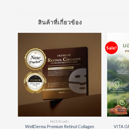
สินค้าที่เกี่ยวข้อง
Sale!
d to
Add to
hlist
Wishlist
FACE/ผิวหน้า
ent
WellDerma Premium Retinol Collagen
VITA G