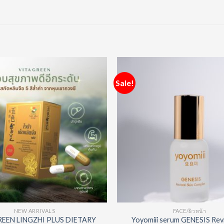
Sale!
Add to
Wishlist
NEW ARRIVALS
FACE/ผิวหน้า
REEN LINGZHI PLUS DIETARY
Yoyomiii serum GENESIS Revi