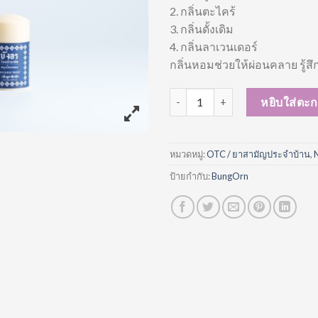
2. กลิ่นตะไคร้
3. กลิ่นดั้งเดิม
4. กลิ่นลาเวนเดอร์
กลิ่นหอมช่วยให้ผ่อนคลาย รู้สึ
จำนวน Bungorn Thai Aromatic S
หยิบใส่ตะก
หมวดหมู่:
OTC / ยาสามัญประจำบ้าน
,
ป้ายกำกับ:
BungOrn