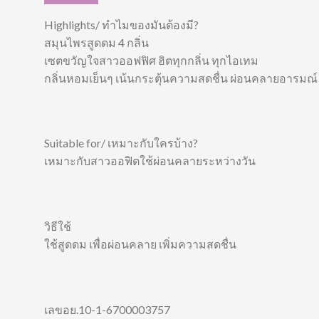
Highlights/ ทำไมของมันต้องมี?
สมุนไพรสูดดม 4 กลิ่น
เซตขวัญใจสาวออฟฟิศ ฮิตทุกกลิ่น ทุกไอเทม
กลิ่นหอมเย็นๆ เน้นกระตุ้นความสดชื่น ผ่อนคลายอารมณ์ ย
Suitable for/ เหมาะกับใครบ้าง?
เหมาะกับสาวออฟิตใช้ผ่อนคลายระหว่างวัน
วิธีใช้
ใช้สูดดม เพื่อผ่อนคลาย เพิ่มความสดชื่น
เลขอย.10-1-6700003757