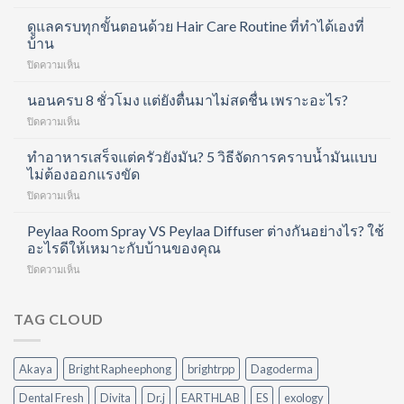
Divita
Forte
ดูแลครบทุกขั้นตอนด้วย Hair Care Routine ที่ทำได้เองที่
Collagen
บ้าน
Shot
บน
ปิดความเห็น
คอ
ดูแล
ล
ครบ
นอนครบ 8 ชั่วโมง แต่ยังตื่นมาไม่สดชื่น เพราะอะไร?
ลา
ทุก
เจน
บน
ปิดความเห็น
ขั้น
ช็อต
นอน
ตอน
ฟื้นฟู
ครบ
ทำอาหารเสร็จแต่ครัวยังมัน? 5 วิธีจัดการคราบน้ำมันแบบ
ด้วย
ข้อ
8
ไม่ต้องออกแรงขัด
Hair
และ
ชั่วโมง
Care
บำรุง
บน
ปิดความเห็น
แต่
Routine
ผิว
ทำ
ยัง
ที่
ใน
อาหาร
Peylaa Room Spray VS Peylaa Diffuser ต่างกันอย่างไร? ใช้
ตื่น
ทำได้
หนึ่ง
เสร็จ
มา
อะไรดีให้เหมาะกับบ้านของคุณ
เอง
เดียว
แต่
ไม่
ที่
บน
ปิดความเห็น
ครัว
สดชื่น
บ้าน
Peylaa
ยัง
เพราะ
Room
มัน?
อะไร?
Spray
TAG CLOUD
5
VS
วิธี
Peylaa
จัดการ
Diffuser
คราบ
Akaya
Bright Rapheephong
brightrpp
Dagoderma
ต่าง
น้ำมัน
กัน
แบบ
Dental Fresh
Divita
Dr.j
EARTHLAB
ES
exology