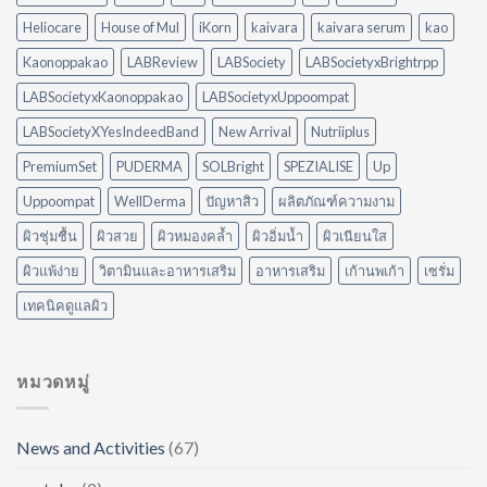
อย่างไร?
ไม่
ใช้
ต้อง
Heliocare
House of Mul
iKorn
kaivara
kaivara serum
kao
อะไร
ออกแรง
ดี
Kaonoppakao
LABReview
LABSociety
LABSocietyxBrightrpp
ขัด
ให้
เหมาะ
LABSocietyxKaonoppakao
LABSocietyxUppoompat
กับ
LABSocietyXYesIndeedBand
New Arrival
Nutriiplus
บ้าน
ของ
PremiumSet
PUDERMA
SOLBright
SPEZIALISE
Up
คุณ
Uppoompat
WellDerma
ปัญหาสิว
ผลิตภัณฑ์ความงาม
ผิวชุ่มชื้น
ผิวสวย
ผิวหมองคล้ำ
ผิวอิ่มน้ำ
ผิวเนียนใส
ผิวแพ้ง่าย
วิตามินและอาหารเสริม
อาหารเสริม
เก้านพเก้า
เซรั่ม
เทคนิคดูแลผิว
หมวดหมู่
News and Activities
(67)