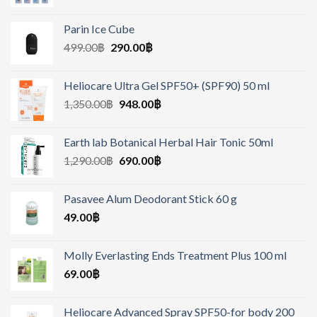
Parin Ice Cube
499.00
฿
290.00
฿
Heliocare Ultra Gel SPF50+ (SPF90) 50 ml
1,350.00
฿
948.00
฿
Earth lab Botanical Herbal Hair Tonic 50ml
1,290.00
฿
690.00
฿
Pasavee Alum Deodorant Stick 60 g
49.00
฿
Molly Everlasting Ends Treatment Plus 100 ml
69.00
฿
Heliocare Advanced Spray SPF50-for body 200