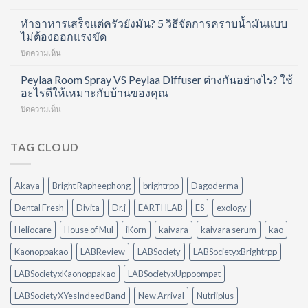
ช็อต
นอน
ตอน
ฟื้นฟู
ครบ
ทำอาหารเสร็จแต่ครัวยังมัน? 5 วิธีจัดการคราบน้ำมันแบบ
ด้วย
ข้อ
8
ไม่ต้องออกแรงขัด
Hair
และ
ชั่วโมง
Care
บำรุง
บน
ปิดความเห็น
แต่
Routine
ผิว
ทำ
ยัง
ที่
ใน
อาหาร
Peylaa Room Spray VS Peylaa Diffuser ต่างกันอย่างไร? ใช้
ตื่น
ทำได้
หนึ่ง
เสร็จ
มา
อะไรดีให้เหมาะกับบ้านของคุณ
เอง
เดียว
แต่
ไม่
ที่
บน
ปิดความเห็น
ครัว
สดชื่น
บ้าน
Peylaa
ยัง
เพราะ
Room
มัน?
อะไร?
Spray
TAG CLOUD
5
VS
วิธี
Peylaa
จัดการ
Diffuser
คราบ
Akaya
Bright Rapheephong
brightrpp
Dagoderma
ต่าง
น้ำมัน
กัน
แบบ
Dental Fresh
Divita
Dr.j
EARTHLAB
ES
exology
อย่างไร?
ไม่
ใช้
ต้อง
Heliocare
House of Mul
iKorn
kaivara
kaivara serum
kao
อะไร
ออกแรง
ดี
Kaonoppakao
LABReview
LABSociety
LABSocietyxBrightrpp
ขัด
ให้
เหมาะ
LABSocietyxKaonoppakao
LABSocietyxUppoompat
กับ
LABSocietyXYesIndeedBand
New Arrival
Nutriiplus
บ้าน
ของ