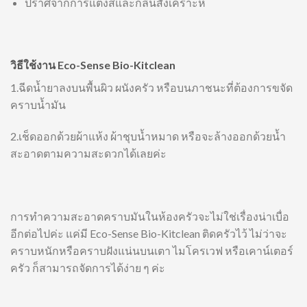
ปราศจากการแต่งสีและกลิ่นสังเคราะห์
วิธีใช้งาน Eco-Sense Bio-Kitclean
1.ฉีดน้ำยาลงบนพื้นผิว ผนังครัว หรือบนภาชนะที่ต้องการขจัด
คราบน้ำมัน
2.เช็ดออกด้วยผ้าแห้ง ผ้าชุบน้ำหมาด หรือจะล้างออกด้วยน้ำ
สะอาดตามความสะดวกได้เลยค่ะ
การทำความสะอาดคราบมันในห้องครัวจะไม่ใช่เรื่องน่าเบื่อ
อีกต่อไปค่ะ แค่มี Eco-Sense Bio-Kitclean ติดครัวไว้ ไม่ว่าจะ
คราบหนักหรือคราบฝังแน่นบนเตา ไมโครเวฟ หรือเคาน์เตอร์
ครัว ก็สามารถจัดการได้ง่าย ๆ ค่ะ