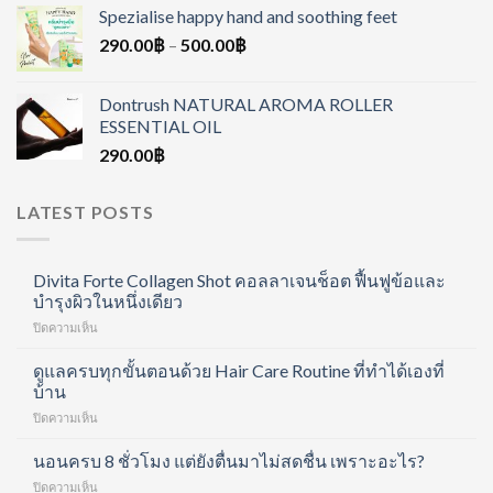
Spezialise happy hand and soothing feet
290.00
฿
–
500.00
฿
Dontrush NATURAL AROMA ROLLER
ESSENTIAL OIL
290.00
฿
LATEST POSTS
Divita Forte Collagen Shot คอลลาเจนช็อต ฟื้นฟูข้อและ
บำรุงผิวในหนึ่งเดียว
บน
ปิดความเห็น
Divita
Forte
ดูแลครบทุกขั้นตอนด้วย Hair Care Routine ที่ทำได้เองที่
Collagen
บ้าน
Shot
บน
ปิดความเห็น
คอ
ดูแล
ล
ครบ
นอนครบ 8 ชั่วโมง แต่ยังตื่นมาไม่สดชื่น เพราะอะไร?
ลา
ทุก
เจน
บน
ปิดความเห็น
ขั้น