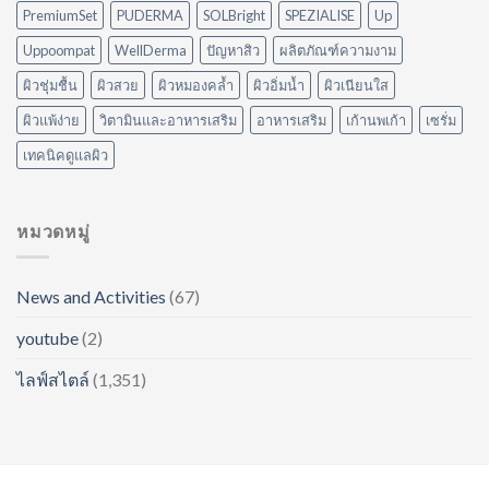
PremiumSet
PUDERMA
SOLBright
SPEZIALISE
Up
คุณ
Uppoompat
WellDerma
ปัญหาสิว
ผลิตภัณฑ์ความงาม
ผิวชุ่มชื้น
ผิวสวย
ผิวหมองคล้ำ
ผิวอิ่มน้ำ
ผิวเนียนใส
ผิวแพ้ง่าย
วิตามินและอาหารเสริม
อาหารเสริม
เก้านพเก้า
เซรั่ม
เทคนิคดูแลผิว
หมวดหมู่
News and Activities
(67)
youtube
(2)
ไลฟ์สไตล์
(1,351)