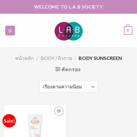
Skip
WELCOME TO L.A.B SOCIETY
to
content
0
หน้าหลัก
/
BODY / ผิวกาย
/
BODY SUNSCREEN
คัดกรอง
Sale!
Add to
Wishlist