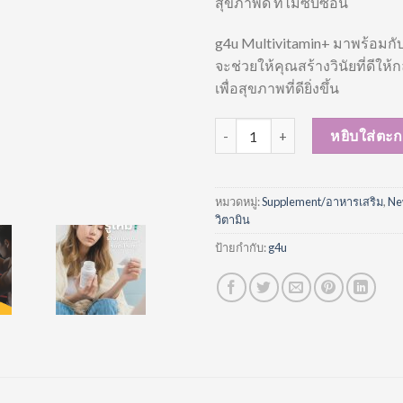
สุขภาพดี ที่ไม่ซับซ้อน
g4u Multivitamin+ มาพร้อมกับ 
จะช่วยให้คุณสร้างวินัยที่ดีให
เพื่อสุขภาพที่ดียิ่งขึ้น
จำนวน g4u Multivitamin+ ผลิตภั
หยิบใส่ตะก
หมวดหมู่:
Supplement/อาหารเสริม
,
Ne
วิตามิน
ป้ายกำกับ:
g4u