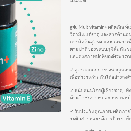
มี30เม็ด
g4u Multivitamin+ ผลิตภัณฑ์
วิตามิน แร่ธาตุ และสารต้านอนุม
การคิดค้นสูตรมาแบบเฉพาะเพื
ตามปกติของระบบภูมิคุ้มกัน
และคงสภาพปกติของผิวพรร
✓ สูตรออกแบบอย่างชาญฉลาด:
เพื่อทำงานร่วมกันได้อย่างลงตั
✓ สนับสนุนโดยผู้เชี่ยวชาญ: พ
ด้านโภชนาการและการแพทย์
✓ รับประกันคุณภาพ: ผลิตภา
ระดับสากลและมีการรับรองที่