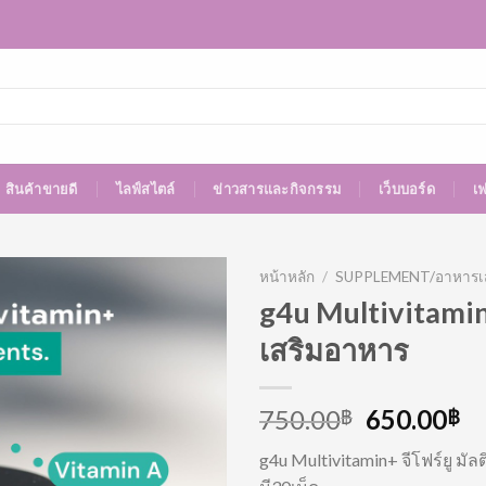
สินค้าขายดี
ไลฟ์สไตล์
ข่าวสารและกิจกรรม
เว็บบอร์ด
เ
หน้าหลัก
/
SUPPLEMENT/อาหารเส
g4u Multivitamin
เสริมอาหาร
750.00
650.00
฿
฿
g4u Multivitamin+ จีโฟร์ยู มัล