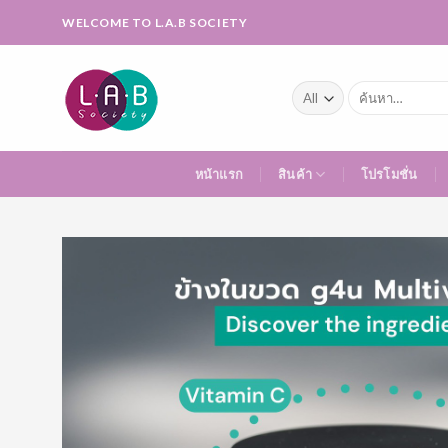
Skip
WELCOME TO L.A.B SOCIETY
to
content
ค้นหา:
หน้าแรก
สินค้า
โปรโมชั่น