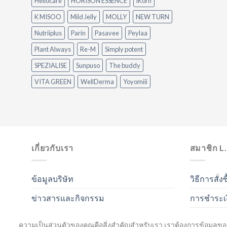
Heliocare
HORISON ESSENCE
iKorn
K MISOO
Mild Jelly
MOLLY
NEW TURN
Nutriiplus
Parin
Pasavee
Peylaa
Plant Always
Re-M
Simply potent
SPEZIALISE
Sunpuso
The buddy
VITA GREEN
WellDerma
Yoyomiii
เกี่ยวกับเรา
สมาชิก L
ข้อมูลบริษัท
วิธีการสั่งซ
ข่าวสารและกิจกรรม
การชำระเ
การจัดส่งส
ความเป็นส่วนตัวของคุณคือสิ่งสำคัญสำหรับเรา เราต้องการข้อมูลขอ