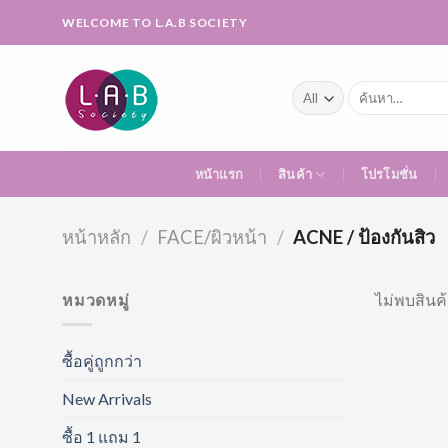
Skip
WELCOME TO L.A.B SOCIETY
to
content
ค้นหา:
หน้าแรก
สินค้า
โปรโมชั่น
หน้าหลัก
/
FACE/ผิวหน้า
/
ACNE / ป้องกันสิว
หมวดหมู่
ไม่พบสินค้
ซื้อคู่ถูกกว่า
New Arrivals
ซื้อ 1 แถม 1