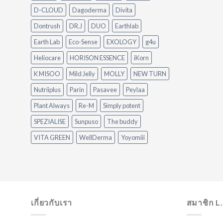
D-CLOUD
Dagoderma
Divita
Dontrush
DR.J
DUO
Earthlab
Earth Lab
Eco-Sense
EXOLOGY
g4u
Heliocare
HORISON ESSENCE
iKorn
K MISOO
Mild Jelly
MOLLY
NEW TURN
Nutriiplus
Parin
Pasavee
Peylaa
Plant Always
Re-M
Simply potent
SPEZIALISE
Sunpuso
The buddy
VITA GREEN
WellDerma
Yoyomiii
เกี่ยวกับเรา
สมาชิก L