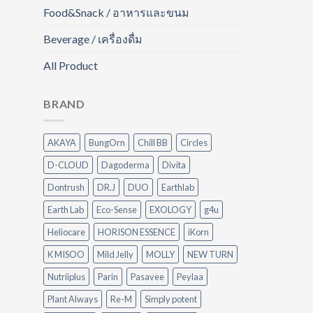
Food&Snack / อาหารและขนม
Beverage / เครื่องดื่ม
All Product
BRAND
AKAYA
BungOrn
Chill BB
Circles
D-CLOUD
Dagoderma
Divita
Dontrush
DR.J
DUO
Earthlab
Earth Lab
Eco-Sense
EXOLOGY
g4u
Heliocare
HORISON ESSENCE
iKorn
K MISOO
Mild Jelly
MOLLY
NEW TURN
Nutriiplus
Parin
Pasavee
Peylaa
Plant Always
Re-M
Simply potent