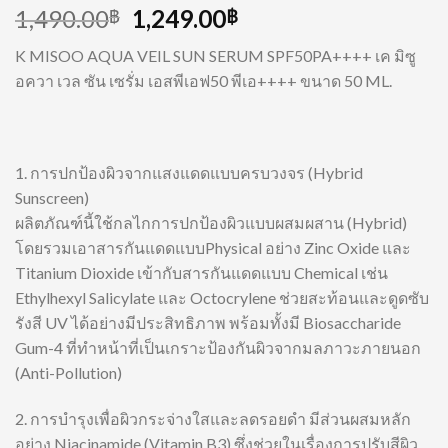
1,490.00
1,249.00
฿
฿
K MISOO AQUA VEIL SUN SERUM SPF50PA++++ เค มิซู
อควา เวล ซัน เซรั่ม เอสพีเอฟ50 พีเอ++++ ขนาด 50 ML.
1. การปกป้องผิวจากแสงแดดแบบครบวงจร (Hybrid
Sunscreen)
ผลิตภัณฑ์นี้ใช้กลไกการปกป้องผิวแบบผสมผสาน (Hybrid)
โดยรวมเอาสารกันแดดแบบPhysical อย่าง Zinc Oxide และ
Titanium Dioxide เข้ากับสารกันแดดแบบ Chemical เช่น
Ethylhexyl Salicylate และ Octocrylene ช่วยสะท้อนและดูดซับ
รังสี UV ได้อย่างมีประสิทธิภาพ พร้อมทั้งมี Biosaccharide
Gum-4 ที่ทำหน้าที่เป็นเกราะป้องกันผิวจากมลภาวะภายนอก
(Anti-Pollution)
2. การบำรุงเพื่อผิวกระจ่างใสและลดรอยดำ มีส่วนผสมหลัก
อย่าง Niacinamide (Vitamin B3) ซึ่งช่วยในเรื่องการปรับสีผิว