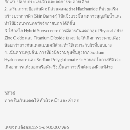
อักเสบ ปลอบประโลมผิว และลดการระคายเคือง
2. เสริมเกราะป้องกันผิว: มีส่วนผสมอย่าง Niacinamide ที่ช่วยเสริม
สร้างปราการผิว (Skin Barrier) ให้แข็งแรงขึ้น ลดการสูญเสียน้ำและ
ทำให้ผิวทนทานต่อปัจจัยภายนอกได้ดีขึ้น
3. ใช้กลไก Hybrid Sunscreen: การมีสารกันแดดกลุ่ม Physical อย่าง
Zinc Oxide และ Titanium Dioxide มักจะก่อให้เกิดการระคายเคือง
น้อยกว่าสารกันแดดแบบเคมีล้วน ทำให้เหมาะกับผิวที่บอบบาง
4. เน้นความชุ่มชื้น: การที่ผิวมีความชุ่มชื้นสูงจาก Sodium
Hyaluronate และ Sodium Polyglutamate จะช่วยลดโอกาสที่ผิวจะ
เกิดอาการแห้งลอกหรือคัน ซึ่งเป็นอาการเริ่มต้นของผิวแพ้ง่าย
วิธีใช้
ทาครีมกันแดดให้ทั่วผิวหน้าและลำคอ
เลขจดแจ้งอย.12-1-6900007986