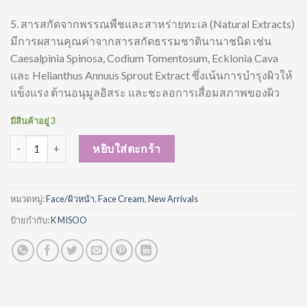
5. สารสกัดจากพรรณพืชและสาหร่ายทะเล (Natural Extracts)
มีการผสานคุณค่าจากสารสกัดธรรมชาตินานาชนิด เช่น
Caesalpinia Spinosa, Codium Tomentosum, Ecklonia Cava
และ Helianthus Annuus Sprout Extract ซึ่งเน้นการบำรุงผิวให้
แข็งแรง ต้านอนุมูลอิสระ และชะลอการเสื่อมสภาพของผิว
มีสินค้าอยู่ 3
จำนวน K MISOO AQUA VEIL SUN SERUM SPF50PA++++ ชิ้น
หยิบใส่ตะกร้า
หมวดหมู่:
Face/ผิวหน้า
,
Face Cream
,
New Arrivals
ป้ายกำกับ:
K MISOO