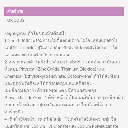
คำอธิบาย
QR CODE
Highlights/ ทำไมของมันต้องมี?
1. 2-in-1 ปกป้องพร้อมบำรุงในขั้นตอนเดียว: ไม่ใช่แค่กันแดดทั่วไป
แต่มี Niacinamide อยู่ในลำดับต้นๆ ซึ่งช่วยอัปเกรดผิวให้กระจ่างใส
และลดรอยดำไปพร้อมกับการกันแดด
2. เกราะทองคำกันรังสี UV แบบ Hybrid: รวมพลังสารกันแดด
ทั้งแบบ Physical (Zinc Oxide, Titanium Dioxide) และ
Chemical (Ethylhexyl Salicylate, Octocrylene) ทำให้สะท้อน
และดูดซับรังสี UV ได้ครอบคลุมและเสถียรสูง
3. บล็อกมลภาวะด้วย PM Shield: มีส่วนผสมของ
Biosaccharide Gum-4 ที่ทำหน้าที่เป็นแผ่นฟิล์มบางๆ เคลือบผิว
ช่วยปกป้องผิวจากฝุ่น ควัน และมลภาวะในเมืองที่จ้องจะ
ทำร้ายผิว
4. เติมน้ำให้ผิวฉ่ำวาวแต่ไม่มันเยิ้ม: ใช้เทคโนโลยีเติมความชุ่มชื้น
แบบทวีคูณจาก Sodium Hyaluronate และ Sodium Polyglutamate