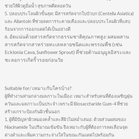
ช่วยให้ผิวดูอิ่มน้ำ สุขภาพดีตลอดวัน
5. ปลอบประโลมผิวขั้นสุด: มีสารสกัดจากใบบัวบก (Centella Asiatica)
และ Allantoin ที่ช่วยลดการระคายเคืองและปลอบประโลมผิวที่แสบ
ร้อนจากการออกแดดได้เป็นอย่างดี
6. อัดแน่นด้วยสารสกัดจากธรรมชาติคุณภาพสูง: ผสมผสาน
สารสกัดจากสาหร่ายทะเลหลายชนิดและพรรณพืช (เช่น
Ecklonia Cava, Sunflower Sprout) ที่ช่วยต้านอนุมูลอิสระและ
ชะลอการเกิดริ้วรอยก่อนวัย
Suitable for/ เหมาะกับใครบ้าง?
ผู้ที่ทำงานท่ามกลางมลภาวะในเมือง: เหมาะสำหรับคนที่ต้องเผชิญฝุ่น
ควันและมลภาวะเป็นประจำ เพราะมี Biosaccharide Gum-4 ที่ช่วย
สร้างเกราะป้องกันผิวชั้นนอก
1. ผู้ที่มีปัญหาผิวหมองคล้ำและสีผิวไม่สม่ำเสมอ: ด้วยส่วนผสมของ
Niacinamide ในปริมาณเข้มข้น จึงเหมาะกับผู้ที่ต้องการลดเลือนจุด
ด่างดำและเพิ่มความกระจ่างใสในขณะกันแดดไปพร้อมกัน