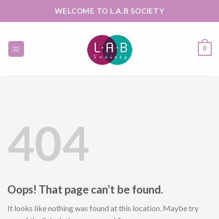
Skip
WELCOME TO L.A.B SOCIETY
to
content
0
404
Oops! That page can’t be found.
It looks like nothing was found at this location. Maybe try